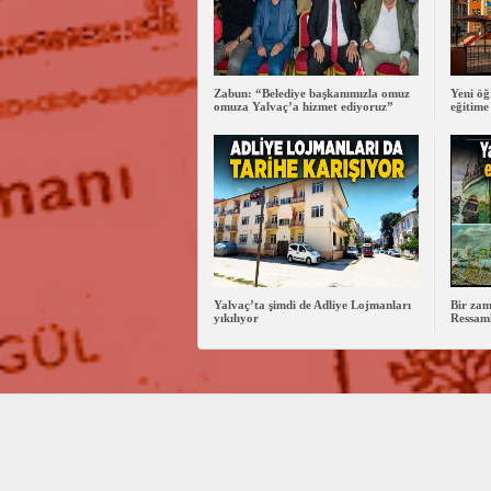
Zabun: “Belediye başkanımızla omuz
Yeni öğ
omuza Yalvaç’a hizmet ediyoruz”
eğitime
Yalvaç’ta şimdi de Adliye Lojmanları
Bir zam
yıkılıyor
Ressaml