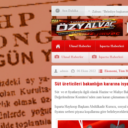
Son Dakika
Zabun: “Belediye başkanı
hizmet ediyoruz”
Yeni öğretim yılı başlamad
Yalvaç Festivali’ne görkeml
Yalvaç’ta şimdi de Adliye 
Ulusal Haberler
Isparta Haberleri
Bir zamanlar Yalvaç, Ünlü
Sahipti
Ulusal Haberler
Isparta Haberleri
Bilgiç, Yalvaç’taki köşesin
admin
06 Ekim 2022
Ekonomi
,
Tüm Ma
Tunçbilek: “Ekmek Zammın
Hükümettir”
Süreyya Sadi Bilgiç’ten Ba
Süt üreticileri bakanlığın kararına isya
Festivalde sünnet şöleni ger
Süt ve et fiyatlarıyla ilgili olarak Hazine ve Maliye 
Değerlendirme Komitesi’nden zam kararı çıkmaması üzeri
Arıcılara 3 yılda 1900 kova
Isparta Haykoop Başkanı Abdülkadir Kurucu, sosyal me
fiyatını serbest piyasa koşullarına göre belirleyeceklerin