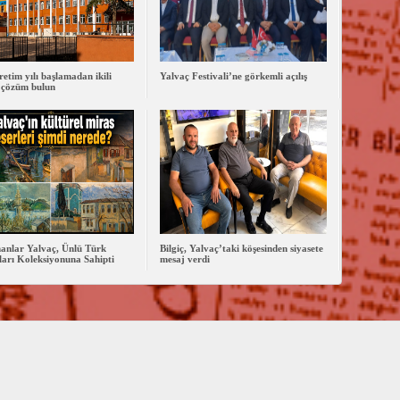
retim yılı başlamadan ikili
Yalvaç Festivali’ne görkemli açılış
 çözüm bulun
anlar Yalvaç, Ünlü Türk
Bilgiç, Yalvaç’taki köşesinden siyasete
arı Koleksiyonuna Sahipti
mesaj verdi