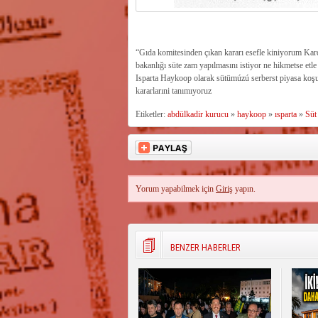
“Gıda komitesinden çıkan kararı esefle kiniyorum Kard
bakanlığı süte zam yapılmasını istiyor ne hikmetse etl
Isparta Haykoop olarak sütümúzú serberst piyasa koşull
kararlarıni tanımıyoruz
Etiketler:
abdülkadir kurucu
»
haykoop
»
ısparta
»
Süt
Yorum yapabilmek için
Giriş
yapın.
BENZER HABERLER