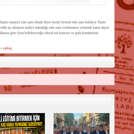
eşim sanayici süte zam olmali diyor üretici kesimi süte zam bekliyor Tarım
e sütle işi olmayan maliye bakanlığı süte zam verilmemesi yönünde karar alıyor
arına göre fiyat belirleyeceğiz ulusal süt konseyi ve gıda komitesinin
»
yalvaç