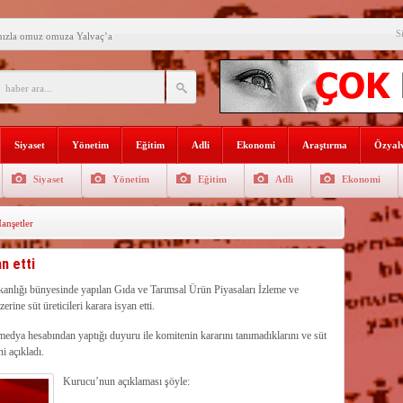
S
mızla omuz omuza Yalvaç’a
an ikili eğitime çözüm bulun
i açılış
Lojmanları yıkılıyor
Siyaset
Yönetim
Eğitim
Adli
Ekonomi
Araştırma
Özyalv
 Türk Ressamları Koleksiyonuna
Siyaset
Yönetim
Eğitim
Adli
Ekonomi
den siyasete mesaj verdi
nşetler
ın Sorumlusu Fırıncı Değil,
şkan Kodal’a ziyaret
n etti
çekleştirildi
Bakanlığı bünyesinde yapılan Gıda ve Tarımsal Ürün Piyasaları İzleme ve
ne süt üreticileri karara isyan etti.
n dağıtıldı
dya hesabından yaptığı duyuru ile komitenin kararını tanımadıklarını ve süt
i açıkladı.
Kurucu’nun açıklaması şöyle: