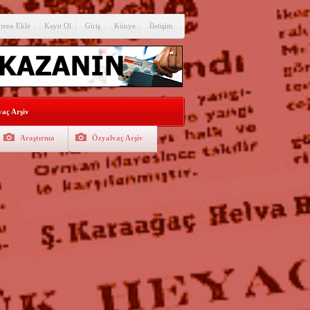
itene Ekle
Kayıt Ol
Giriş
Künye
İletişim
aç Arşiv
Araştırma
Özyalvaç Arşiv