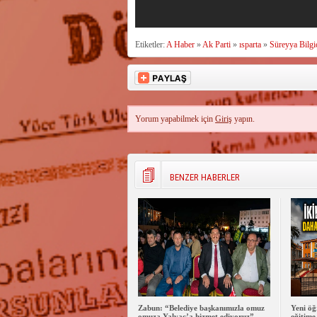
Etiketler:
A Haber
»
Ak Parti
»
ısparta
»
Süreyya Bilgi
Yorum yapabilmek için
Giriş
yapın.
BENZER HABERLER
Zabun: “Belediye başkanımızla omuz
Yeni öğ
omuza Yalvaç’a hizmet ediyoruz”
eğitime