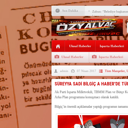
Son Dakika
Zabun: “Belediye başkanı
hizmet ediyoruz”
Yeni öğretim yılı başlamad
Yalvaç Festivali’ne görkeml
Yalvaç’ta şimdi de Adliye 
Ulusal Haberler
Isparta Haberleri
Bir zamanlar Yalvaç, Ünlü
Sahipti
Ulusal Haberler
Isparta Haberleri
Bilgiç, Yalvaç’taki köşesin
admin
07 Nisan 2017
Tüm Manşetler
,
U
Tunçbilek: “Ekmek Zammın
Hükümettir”
Süreyya Sadi Bilgiç’ten Ba
SÜREYYA SADİ BİLGİÇ A HABER’DE TÜ
Festivalde sünnet şöleni ger
Ak Parti Isparta Milletvekili, TBMM Plan ve Bütçe 
Arka Plan programına konuşmacı olarak katıldı.
Arıcılara 3 yılda 1900 kova
Bilgiç’in önemli açıklamalar yaptığı programın tamamın