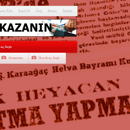
itene Ekle
Kayıt Ol
Giriş
Künye
İletişim
aç Arşiv
Araştırma
Özyalvaç Arşiv