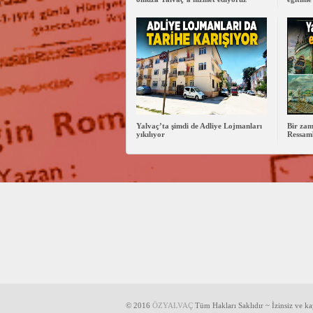
Yalvaç’ta şimdi de Adliye Lojmanları
Bir zam
yıkılıyor
Ressaml
© 2016
ÖZYALVAÇ
Tüm Hakları Saklıdır ~ İzinsiz ve k