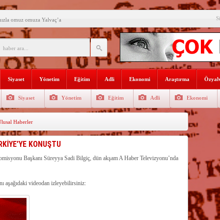
S
mızla omuz omuza Yalvaç’a
an ikili eğitime çözüm bulun
i açılış
Lojmanları yıkılıyor
Siyaset
Yönetim
Eğitim
Adli
Ekonomi
Araştırma
Özyalv
 Türk Ressamları Koleksiyonuna
Siyaset
Yönetim
Eğitim
Adli
Ekonomi
den siyasete mesaj verdi
lusal Haberler
ın Sorumlusu Fırıncı Değil,
şkan Kodal’a ziyaret
RKİYE’YE KONUŞTU
çekleştirildi
Komisyonu Başkanı Süreyya Sadi Bilgiç, dün akşam A Haber Televizyonu’nda
n dağıtıldı
ı aşağıdaki videodan izleyebilirsiniz: