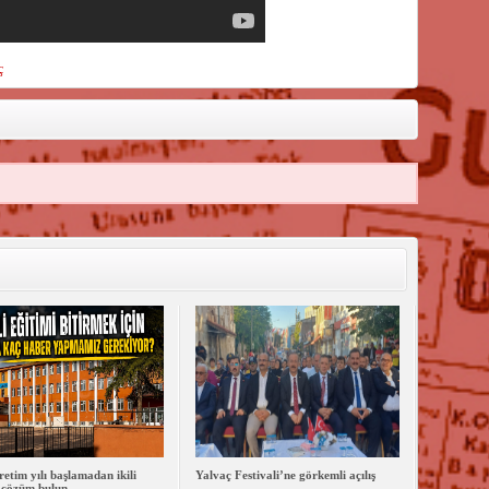
ç
retim yılı başlamadan ikili
Yalvaç Festivali’ne görkemli açılış
 çözüm bulun