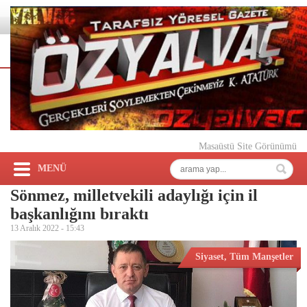
Masaüstü Site Görünümü
MENÜ
Sönmez, milletvekili adaylığı için il
başkanlığını bıraktı
13 Aralık 2022 -
15:43
Siyaset
,
Tüm Manşetler