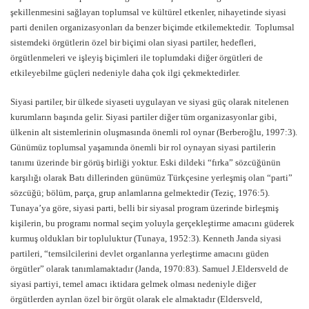
şekillenmesini sağlayan toplumsal ve kültürel etkenler, nihayetinde siyasi
parti denilen organizasyonları da benzer biçimde etkilemektedir. Toplumsal
sistemdeki örgütlerin özel bir biçimi olan siyasi partiler, hedefleri,
örgütlenmeleri ve işleyiş biçimleri ile toplumdaki diğer örgütleri de
etkileyebilme güçleri nedeniyle daha çok ilgi çekmektedirler.
Siyasi partiler, bir ülkede siyaseti uygulayan ve siyasi güç olarak nitelenen
kurumların başında gelir. Siyasi partiler diğer tüm organizasyonlar gibi,
ülkenin alt sistemlerinin oluşmasında önemli rol oynar (Berberoğlu, 1997:3).
Günümüz toplumsal yaşamında önemli bir rol oynayan siyasi partilerin
tanımı üzerinde bir görüş birliği yoktur. Eski dildeki “fırka” sözcüğünün
karşılığı olarak Batı dillerinden günümüz Türkçesine yerleşmiş olan “parti”
sözcüğü; bölüm, parça, grup anlamlarına gelmektedir (Teziç, 1976:5).
Tunaya’ya göre, siyasi parti, belli bir siyasal program üzerinde birleşmiş
kişilerin, bu programı normal seçim yoluyla gerçekleştirme amacını güderek
kurmuş oldukları bir topluluktur (Tunaya, 1952:3). Kenneth Janda siyasi
partileri, “temsilcilerini devlet organlarına yerleştirme amacını güden
örgütler” olarak tanımlamaktadır (Janda, 1970:83). Samuel J.Eldersveld de
siyasi partiyi, temel amacı iktidara gelmek olması nedeniyle diğer
örgütlerden ayrılan özel bir örgüt olarak ele almaktadır (Eldersveld,