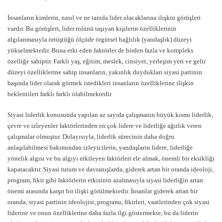
İnsanların kimlerin, nasıl ve ne tarzda lider olacaklarına ilişkin görüşleri
vardır. Bu görüşleri, lider rolünü taşıyan kişilerin özelliklerinin
algılanmasıyla örtüştüğü ölçüde örgütsel bağlılık (yandaşlık) düzeyi
yükselmektedir. Buna etki eden faktörler de birden fazla ve kompleks
özelliğe sahiptir. Farklı yaş, eğitim, meslek, cinsiyet, yerleşim yeri ve gelir
düzeyi özelliklerine sahip insanların, yakınlık duydukları siyasi partinin
başında lider olarak görmek istedikleri insanların özelliklerine ilişkin
beklentileri farklı farklı olabilmektedir.
Siyasi liderlik konusunda yapılan az sayıda çalışmanın büyük kısmı liderlik,
çevre ve izleyenler faktörlerinden en çok lidere ve liderliğe ağırlık veren
çalışmalar olmuştur. Dolayısıyla, liderlik sürecinin daha doğru
anlaşılabilmesi bakımından izleyicilerin, yandaşların lidere, liderliğe
yönelik algısı ve bu algıyı etkileyen faktörleri ele almak, önemli bir eksikliği
kapatacaktır. Siyasi tutum ve davranışlarda, giderek artan bir oranda ideoloji,
program, fikir gibi faktörlerin etkisinin azalmasıyla siyasi liderliğin artan
önemi arasında karşıt bir ilişki görülmektedir. İnsanlar giderek artan bir
oranda, siyasi partinin ideolojisi, programı, fikirleri, vaatlerinden çok siyasi
liderine ve onun özelliklerine daha fazla ilgi göstermekte, bu da liderin