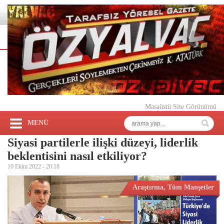
Masaüstü Site Görünümü
MENÜ
Siyasi partilerle ilişki düzeyi, liderlik
beklentisini nasıl etkiliyor?
10 Ekim 2022 -
20:18
Araştırma
,
Tüm Manşetler