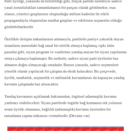
Parti üyeliği, yukarıda da belirtildiği gibi, birçok partide neredeyse sadece
yasal zorunlulukları tamamlamanın bir parçası olarak görülmekte, esas
olanın, yönetici gruplarının oluşturduğu militan kadrolar ile etkili
propagandayla oluşturulan taraftar grupları ve etkilenen seçmenler olduğu
görülebilmektedir.
Özellikle iletişim imkanlarının artmasıyla, partilerle partiye yakınlık duyan
insanların arasındaki bağ sanal bir nitelik almaya başlamış, tıpkı ürün
pazarlar gibi, siyasi program ve vaatlerine yandaş arayan bir siyasi yapılanma
ortaya çıkmaya başlamıştır. Bu nedenle, sadece siyasi parti üyelerini baz
almanın doğru olmayacağı ortadadır. Bunun yanında, sadece seçmenlere
yönelik olarak yapılacak bir çalışma da eksik kalacaktır. Bu çerçevede,
üyelik, taraftarlık, seçmenlik ve militanlık kavramlarını da kapsayan yandaş
kavramı çalışmada baz alınacaktır.
Yandaş kavramını açıklamak bakımından, örgütsel adanmışlık kavramı
yardımcı olabilecektir. Siyasi partilerde örgütle bağ kurmanın tek yolunun
resmi üyelik olmaması, bağlılık (adanmışlık) kavramı üzerinden bir
tanımlama yapma imkanını vermektedir. (Devamı var)