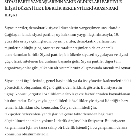
SİYASİ PARTİ YANDAŞLARININ YAKIN OLDUKLARI PARTİYLE
İLİŞKİ DÜZEYİ İLE LİDERLİK BEKLENTİLERİ ARASINDAKİ
İLİŞKİ
Siyasi partiler, demokratik siyasal düzenlerin vazgeçilmez unsurlarıdır.
Çağdaş anlamda siyasi partiler, oy hakkının yaygınlaştırılmasıyla, 19.
yüzyılda ortaya çıkmışlardır. Siyasi partiler, demokratik parlamenter
rejimlerin olduğu gibi, otoriter ve totaliter rejimlerin de en önemli
unsurlarından biridir. Siyasi partiler, bir ülkede siyaseti uygulayan ve siyasi
güç olarak nitelenen kurumların başında gelir. Siyasi partiler diğer tüm
organizasyonlar gibi, ülkenin alt sistemlerinin oluşmasında önemli rol oynar.
Siyasi parti örgütlerinde, genel başkanlık ya da üst yönetim kademelerindeki
yöneticilik oluşumları, diğer örgütlerden farklılık gösterir. Bu, siyasetin
uğraşı konusu, örgütsel özellikler ve farklı çevre faktörlerinden kaynaklanan
bir durumdur. Dolayısıyla, genel liderlik özellikleriyle siyasi liderliğin bazı
temel farklılıkları söz konusudur. Öte yandan, liderliğin,
takipçileri/izleyenleri/yandaşları ve çevre faktörlerinden bağımsız
düşünülmesine imkan yoktur. Liderlik örgütsel bir ihtiyaçtır. Bu ihtiyacın
karşılanması için, ne tarza sahip bir liderlik istendiği, bu çalışmanın da ana
konusunu oluşturmaktadır.