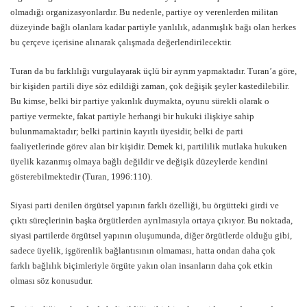
olmadığı organizasyonlardır. Bu nedenle, partiye oy verenlerden militan
düzeyinde bağlı olanlara kadar partiyle yanlılık, adanmışlık bağı olan herkes
bu çerçeve içerisine alınarak çalışmada değerlendirilecektir.
Turan da bu farklılığı vurgulayarak üçlü bir ayrım yapmaktadır. Turan’a göre,
bir kişiden partili diye söz edildiği zaman, çok değişik şeyler kastedilebilir.
Bu kimse, belki bir partiye yakınlık duymakta, oyunu sürekli olarak o
partiye vermekte, fakat partiyle herhangi bir hukuki ilişkiye sahip
bulunmamaktadır; belki partinin kayıtlı üyesidir, belki de parti
faaliyetlerinde görev alan bir kişidir. Demek ki, partililik mutlaka hukuken
üyelik kazanmış olmaya bağlı değildir ve değişik düzeylerde kendini
gösterebilmektedir (Turan, 1996:110).
Siyasi parti denilen örgütsel yapının farklı özelliği, bu örgütteki girdi ve
çıktı süreçlerinin başka örgütlerden ayrılmasıyla ortaya çıkıyor. Bu noktada,
siyasi partilerde örgütsel yapının oluşumunda, diğer örgütlerde olduğu gibi,
sadece üyelik, işgörenlik bağlantısının olmaması, hatta ondan daha çok
farklı bağlılık biçimleriyle örgüte yakın olan insanların daha çok etkin
olması söz konusudur.