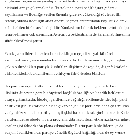
algılanma biçimine ve yandaşların beklentilerine daha bağlı bir siyasi ilişki
biçimini ortaya çıkarmaktadır. Bu noktada, parti bağlılığının giderek
zayıflaması ve liderliğe verilen önemin giderek yükseldiği söylenebilir.
Ancak, burada liderliğin artan önemi, seçmenler tarafından koşulsuz olarak
kabul edilen bir husus da değildir. Yandaşların liderlik beklentilerinin doğru
tespit edilmesi çok önemlidir. Ayrıca, bu beklentilerin de karşılanabilmesinin
sürdürülebilmesi şarttır.
Yandaşların liderlik beklentilerini etkileyen çeşitli sosyal, kültürel,
ekonomik ve siyasi etmenler bulunmaktadır. Bunların arasında, yandaşların
yakın bulundukları partiyle kurdukları ilişkinin düzeyi de, diğer faktörlerle
birlikte liderlik beklentilerini belirleyen faktörlerden birisidir.
Her partinin örgüt kültürü özelliklerinden kaynaklanan, partiyle kurulan
ilişkinin düzeyine göre bir örgütsel bağlılık özelliği ve liderlik beklentisi
ortaya çıkmaktadır. İdeoloji partilerinde bağlılığı etkilemede ideoloji, parti
politikası gibi faktörler ön plana çıkarken, bu tür partilerde daha çok militan
ve üye düzeyinde bir parti-yandaş ilişkisi baskın olarak görülmektedir. Kitle
partilerinde ise ideoloji, parti programı gibi faktörlerin etkisi azalırken, aday,
vaatler gibi faktörler ön plana çıkmaktadır. Bu tür partilerde liderin ya da
adayın özellikleri hem partiye yönelik örgütsel bağlılığı hem de oy verme