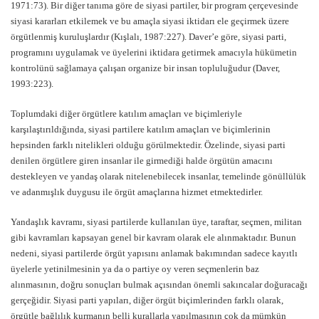
1971:73). Bir diğer tanıma göre de siyasi partiler, bir program çerçevesinde
siyasi kararları etkilemek ve bu amaçla siyasi iktidarı ele geçirmek üzere
örgütlenmiş kuruluşlardır (Kışlalı, 1987:227). Daver’e göre, siyasi parti,
programını uygulamak ve üyelerini iktidara getirmek amacıyla hükümetin
kontrolünü sağlamaya çalışan organize bir insan topluluğudur (Daver,
1993:223).
Toplumdaki diğer örgütlere katılım amaçları ve biçimleriyle
karşılaştırıldığında, siyasi partilere katılım amaçları ve biçimlerinin
hepsinden farklı nitelikleri olduğu görülmektedir. Özelinde, siyasi parti
denilen örgütlere giren insanlar ile girmediği halde örgütün amacını
destekleyen ve yandaş olarak nitelenebilecek insanlar, temelinde gönüllülük
ve adanmışlık duygusu ile örgüt amaçlarına hizmet etmektedirler.
Yandaşlık kavramı, siyasi partilerde kullanılan üye, taraftar, seçmen, militan
gibi kavramları kapsayan genel bir kavram olarak ele alınmaktadır. Bunun
nedeni, siyasi partilerde örgüt yapısını anlamak bakımından sadece kayıtlı
üyelerle yetinilmesinin ya da o partiye oy veren seçmenlerin baz
alınmasının, doğru sonuçları bulmak açısından önemli sakıncalar doğuracağı
gerçeğidir. Siyasi parti yapıları, diğer örgüt biçimlerinden farklı olarak,
örgütle bağlılık kurmanın belli kurallarla yapılmasının çok da mümkün