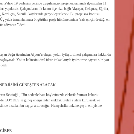
 Isparta’daki 19 yerleşim yerinde uygulanacak proje kapsamında ilçemizden 11
ları yapılacak. Çalışmaların ilk kısmı ilçemize bağlı Akçaşar, Celeptaş, Eğriler,
, Kozluçay, Sücüllü köylerinde gerçekleştirilecek. Bu proje söz konusu
. Üç yılda tamamlanması öngörülen proje hükümetimizin Yalvaç için ürettiği en
ür ediyoruz.” dedi.
yan Sağır üzerinden Afyon’a ulaşan yolun iyileştirilmesi çalışmaları hakkında
başlayacak. Yolun kalitesini özel idare imkanlarıyla iyileştirme gayreti sürüyor.
 dedi.
ENERJİSİNİ GÜNEŞTEN ALACAK
rten Sektioğlu, “Bu nedenle bazı köylerimizde elektrik faturası kabarık
de KÖYDES’le güneş enerjisinden elektrik üreten sistem kurulacak ve
sünde inşallah bu sayıyı arttıracağız. Hemşehrilerimiz herşeyin en iyisine
 GİRER