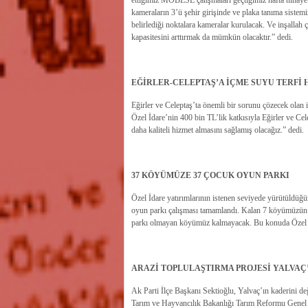
ettiğimiz MOBESE çalışmaları geçtiğimiz hafta nihayet
kameraların 3’ü şehir girişinde ve plaka tanıma siste
belirlediği noktalara kameralar kurulacak. Ve inşallah 
kapasitesini arttırmak da mümkün olacaktır.” dedi.
EĞİRLER-CELEPTAŞ’A İÇME SUYU TERFİ 
Eğirler ve Celeptaş’ta önemli bir sorunu çözecek olan i
Özel İdare’nin 400 bin TL’lik katkısıyla Eğirler ve Cel
daha kaliteli hizmet almasını sağlamış olacağız.” dedi.
37 KÖYÜMÜZE 37 ÇOCUK OYUN PARKI
Özel İdare yatırımlarının istenen seviyede yürütüldü
oyun parkı çalışması tamamlandı. Kalan 7 köyümüzün pa
parkı olmayan köyümüz kalmayacak. Bu konuda Özel İda
ARAZİ TOPLULAŞTIRMA PROJESİ YALVAÇ
Ak Parti İlçe Başkanı Sektioğlu, Yalvaç’ın kaderini deği
Tarım ve Hayvancılık Bakanlığı Tarım Reformu Genel