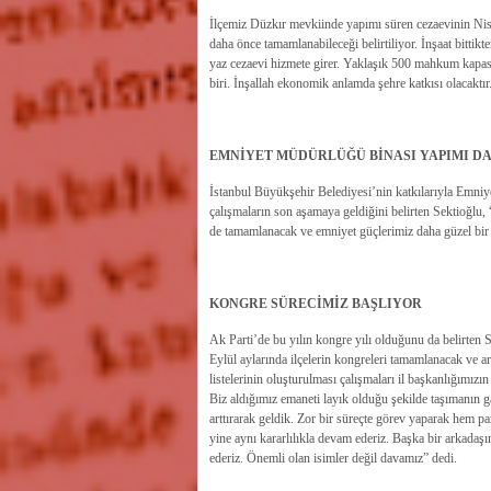
İlçemiz Düzkır mevkiinde yapımı süren cezaevinin Ni
daha önce tamamlanabileceği belirtiliyor. İnşaat bitti
yaz cezaevi hizmete girer. Yaklaşık 500 mahkum kapasit
biri. İnşallah ekonomik anlamda şehre katkısı olacaktır.
EMNİYET MÜDÜRLÜĞÜ BİNASI YAPIMI DA
İstanbul Büyükşehir Belediyesi’nin katkılarıyla Emniye
çalışmaların son aşamaya geldiğini belirten Sektioğlu, 
de tamamlanacak ve emniyet güçlerimiz daha güzel bir 
KONGRE SÜRECİMİZ BAŞLIYOR
Ak Parti’de bu yılın kongre yılı olduğunu da belirten S
Eylül aylarında ilçelerin kongreleri tamamlanacak ve 
listelerinin oluşturulması çalışmaları il başkanlığımız
Biz aldığımız emaneti layık olduğu şekilde taşımanın 
arttırarak geldik. Zor bir süreçte görev yaparak hem 
yine aynı kararlılıkla devam ederiz. Başka bir arkadaş
ederiz. Önemli olan isimler değil davamız” dedi.