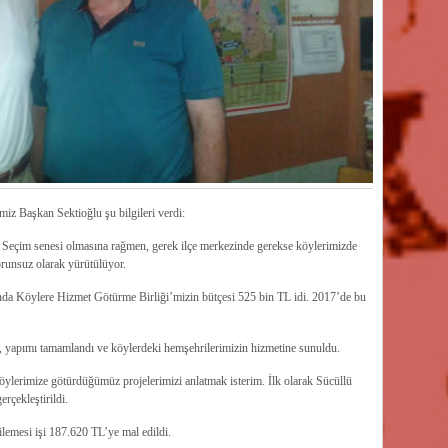
imiz Başkan Sektioğlu şu bilgileri verdi:
i. Seçim senesi olmasına rağmen, gerek ilçe merkezinde gerekse köylerimizde
orunsuz olarak yürütülüyor.
ılında Köylere Hizmet Götürme Birliği’mizin bütçesi 525 bin TL idi. 2017’de bu
yapımı tamamlandı ve köylerdeki hemşehrilerimizin hizmetine sunuldu.
ylerimize götürdüğümüz projelerimizi anlatmak isterim. İlk olarak Sücüllü
çekleştirildi.
emesi işi 187.620 TL’ye mal edildi.