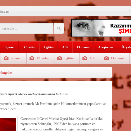
LIK SIFIR DAİRELER
S
başladı
e Yılmaz’ı ziyaret etti
’ne ilk gününde rekor ziyaretçi
SININ ADI: AKDENİZ
Siyaset
Yönetim
Eğitim
Adli
Ekonomi
Araştırma
Özyalv
recek Fuar: Yapısparta
Siyaset
Yönetim
Eğitim
Adli
Ekonomi
enkulü Açık Artırmayla Satışa
anşetler
athi kaplama yapıldı
venlik görevlisi
selişini Sürdürüyor
temizi ziyaret ederek özel açıklamalarda bulundu…
yapmak, hizmet üretmek Ak Parti’nin işidir. Hükümetlerimizin yaptıklarını alt
etmez.” dedi.
Gazetemizi İl Genel Meclisi Üyesi İrfan Korkmaz’la birlikte
ziyaret eden Sektioğlu, “2002’den bu yana partimiz ve
hükümetlerimiz icraatleri ihtiyaca uygun yapmış, yaygara ve