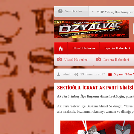
LEBLEBİCİLER’DE SATI
Son Dakika
MHP Yalvaç İlçe Kongresi 
M.Uğur Gökgöz, Uraloğlu v
R.T.Erdoğan Millet Bahçesi
YALVAÇ’TA LGS BAŞARI
Ulusal Haberler
EĞİTİM KURUMLARI
Isparta Haberleri
Fırsatları Avantaja Dönüştü
Ulusal Haberler
Isparta Haberleri
TOKİ, Isparta’da 9 Gayrim
Sunacak
admin
29 Temmuz 2017
Siyaset
,
Tüm M
İleği ile Kurusarı arasına s
Okullara TYP ile 30 bin gü
SEKTİOĞLU: İCRAAT AK PARTİ’NİN İŞİ
Yalvaç’ta LGS Başarısı Yük
Ak Parti Yalvaç İlçe Başkanı Ahmet Sektioğlu, gaze
Ak Parti Yalvaç İlçe Başkanı Ahmet Sektioğlu, “İcraat 
alta sıralasak, bazılarının okumaya zamanı ve dimağı y