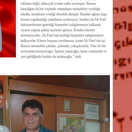
reklama değil, daha çok icraate vakit ayırmıştır. Bunun
karşılığını da her seçimde vatandaşın muhalefete vurduğu
tokatla, kendisine verdiği destekle almıştır. Bazıları ağzını açıp,
hizmet yapılmadığı yalanlarını uyduruyor, bazıları da Ak Parti
hükümetlerinin getirdiği hizmetleri sahiplenmeye kalkarak
siyaset yapma çabası içerisine giriyor. Kendisi hizmet
üretemeyenler, Ak Parti’nin ürettiği hizmetleri sahiplenmeye
kalkıyorlar. Kimse boşuna yorulmasın, icraat Ak Parti’nin işi.
Bunun ötesindeki çabalar, çirkindir, yakışıksızdır. Yine de biz
seviyemizi koruyacağız. İşimizi yapacağız, lisan-ı münasibi ve
yeri geldiğinde bunları da anlatacağız.” dedi.