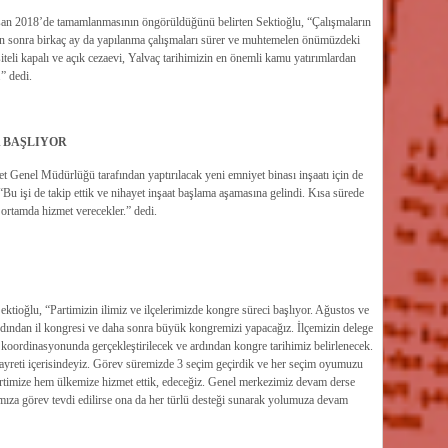
san 2018’de tamamlanmasının öngörüldüğünü belirten Sektioğlu, “Çalışmaların
kten sonra birkaç ay da yapılanma çalışmaları sürer ve muhtemelen önümüzdeki
eli kapalı ve açık cezaevi, Yalvaç tarihimizin en önemli kamu yatırımlardan
” dedi.
 BAŞLIYOR
t Genel Müdürlüğü tarafından yaptırılacak yeni emniyet binası inşaatı için de
“Bu işi de takip ettik ve nihayet inşaat başlama aşamasına gelindi. Kısa sürede
ortamda hizmet verecekler.” dedi.
ektioğlu, “Partimizin ilimiz ve ilçelerimizde kongre süreci başlıyor. Ağustos ve
ardından il kongresi ve daha sonra büyük kongremizi yapacağız. İlçemizin delege
ın koordinasyonunda gerçekleştirilecek ve ardından kongre tarihimiz belirlenecek.
gayreti içerisindeyiz. Görev süremizde 3 seçim geçirdik ve her seçim oyumuzu
partimize hem ülkemize hizmet ettik, edeceğiz. Genel merkezimiz devam derse
ımıza görev tevdi edilirse ona da her türlü desteği sunarak yolumuza devam