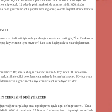
 başladı. İlçe merkezimizde toplam 15 kameralık bir sistem kuruluyor. Bu
mine sahip olacak. 12 adet de şehir merkezinde emniyet müdürlüğümüzün
çok daha güvenli bir şehir yapılanması sağlanmış olacak. İnşallah ileride kamera
HATTI
çme suyu terfi hattı işinin de yapılacağını kaydeden Sektioğlu, “İller Bankası ve
eptaş köylerimizin içme suyu terfi hattı işine başlayacak ve vatandaşlarımızın
ğünü belirten Başkan Sektioğlu, “Yalvaç’ımızın 37 köyünden 30’unda çocuk
rkları ihale edildi ve onların çalışmaları da hemen başlayacak. Böylece oyun
remize ve il genel meclisi üyelerimize teşekkür ediyoruz.” dedi.
’IN ÇEHRESİNİ DEĞİŞTİRECEK
ştireceğini vurguladığı arazi toplulaştırma işiyle ilgili de bilgi vererek, “Gıda
 Müdürlüğü’müz tarafından 13 Temmuz’da Yalvaç Arazi Toplulaştırma ve Tarla