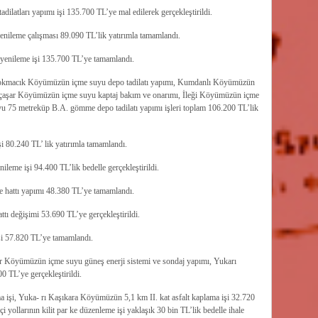
latları yapımı işi 135.700 TL’ye mal edilerek gerçekleştirildi.
ileme çalışması 89.090 TL’lik yatırımla tamamlandı.
 yenileme işi 135.700 TL’ye tamamlandı.
 Tokmacık Köyümüzün içme suyu depo tadilatı yapımı, Kumdanlı Köyümüzün
Akçaşar Köyümüzün içme suyu kaptaj bakım ve onarımı, İleği Köyümüzün içme
75 metreküp B.A. gömme depo tadilatı yapımı işleri toplam 106.200 TL’lik
i 80.240 TL’ lik yatırımla tamamlandı.
eme işi 94.400 TL’lik bedelle gerçekleştirildi.
 hattı yapımı 48.380 TL’ye tamamlandı.
tı değişimi 53.690 TL’ye gerçekleştirildi.
şi 57.820 TL’ye tamamlandı.
 Köyümüzün içme suyu güneş enerji sistemi ve sondaj yapımı, Yukarı
TL’ye gerçekleştirildi.
 işi, Yuka- rı Kaşıkara Köyümüzün 5,1 km II. kat asfalt kaplama işi 32.720
ollarının kilit par ke düzenleme işi yaklaşık 30 bin TL’lik bedelle ihale