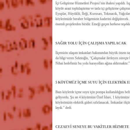
İçi Geliştirme Hizmetleri Projesi’nin ihalesi yapıldı.
köyde arazi toplulaştırma ve tarla içi geliştirme çalışma
Eyuplar, Hüyüklü, İleği, Kurusarı, Tokmacık, Yağcılar
köylerimizle beraber bölgemizin kaderini değiştirecek
önemli projelerden biridir. Emeği geçen herkese teşekk
SAĞIR YOLU İÇİN ÇALIŞMA YAPILACAK
İlçemizin ulaşım imkanları bakımından büyük önem taşı
da bilgi veren Sektioğlu, “Çalışmalar ilerleyen süreçte 
Nihai hedefimiz bu yolu karayolları ağına aldırmaktır.”
5 KÖYÜMÜZ İÇME SUYU İÇİN ELEKTRİK 
Bazı köylerde içme suyu için pompa kullanıldığını beli
geliyordu. Şu an 4 köyümüze Özel İdare, 1 köyümüze 
köylerimizin elektrik gideri sıfırlanacak. İmkanlar ölçü
layık.” dedi.
CEZAEVİ SENEYE BU VAKİTLER HİZMETE