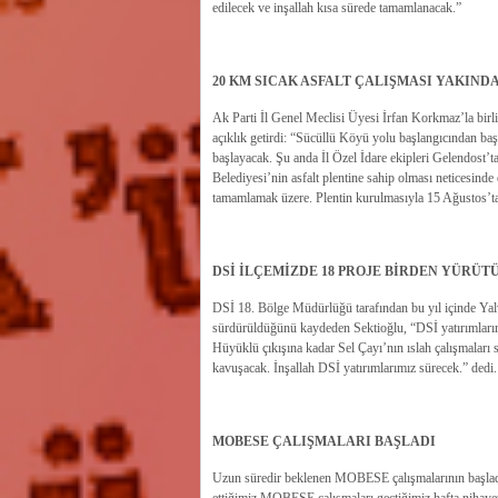
edilecek ve inşallah kısa sürede tamamlanacak.”
20 KM SICAK ASFALT ÇALIŞMASI YAKIND
Ak Parti İl Genel Meclisi Üyesi İrfan Korkmaz’la birl
açıklık getirdi: “Sücüllü Köyü yolu başlangıcından ba
başlayacak. Şu anda İl Özel İdare ekipleri Gelendost’t
Belediyesi’nin asfalt plentine sahip olması neticesinde
tamamlamak üzere. Plentin kurulmasıyla 15 Ağustos’tan
DSİ İLÇEMİZDE 18 PROJE BİRDEN YÜRÜT
DSİ 18. Bölge Müdürlüğü tarafından bu yıl içinde Yalv
sürdürüldüğünü kaydeden Sektioğlu, “DSİ yatırımlarım
Hüyüklü çıkışına kadar Sel Çayı’nın ıslah çalışmaları
kavuşacak. İnşallah DSİ yatırımlarımız sürecek.” dedi.
MOBESE ÇALIŞMALARI BAŞLADI
Uzun süredir beklenen MOBESE çalışmalarının başlad