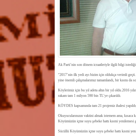
Ak Parti’nin son dönem icraatleriyle ilgili bilgi istediğ
“2017’nin ilk yedi ayı bizim için oldukça verimli geçt
yine önemli çalışmalarımız tamamlandı, bir kısmı da s
Köylerimiz için bu yıl adeta altın bir yıl oldu.2016 y
rakam tam 1 milyon 590 bin TL’ye çıkarıldı.
KÖYDES kapsamında tam 21 projemiz ihalesi yapıldı, 
Okuyucularınızın vaktini almak istemem ama, kısaca kö
Köyümüzün içme suyu şebeke hattı kısmi yenilemesi ger
Sücüllü Köyümüzün içme suyu şebeke hattı kısmi yenil