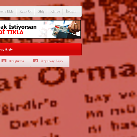
itene Ekle
Kayıt Ol
Giriş
Künye
İletişim
aç Arşiv
Araştırma
Özyalvaç Arşiv