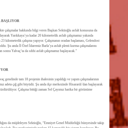
A BAŞLIYOR
ikte çalışmalar hakkında bilgi veren Başkan Sektioğlu asfalt konusuna da
şlayarak Yarıkkaya’ya kadar 20 kilometrelik asfalt çalışmamız yakında
a 23 kilometrelik çalışma yapıyor. Çalışmanın oradan başlaması, Gelendost
 oldu. Şu anda İl Özel İdaremiz Barla’ya asfalt plenti kurma çalışmalarını
 sonra Yalvaç’ta da sıhhi asfalt çalışmamız başlayacak.”
ÜYOR
aç genelinde tam 18 projenin ihalesinin yapıldığı ve yapım çalışmalarının
ız adeta çığ gibi büyüdü. Şu anda ilçe merkezinde Hisarardı’dan başlayarak
 sürdürülüyor. Çalışma bittiği zaman Sel Çayımız harika bir görünüme
ığını da müjdeleyen Sektioğlu, “Emniyet Genel Müdürlüğü bünyesinde takip