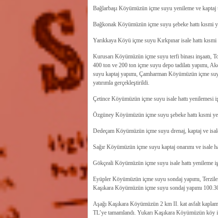
Bağlarbaşı Köyümüzün içme suyu yenileme ve kaptaj tadi
Bağkonak Köyümüzün içme suyu şebeke hattı kısmi yen
Yarıkkaya Köyü içme suyu Kırkpınar isale hattı kısmi
Kurusarı Köyümüzün içme suyu terfi binası inşaatı,
400 ton ve 200 ton içme suyu depo tadilatı yapımı, 
suyu kaptaj yapımı, Çamharman Köyümüzün içme suyu 
yatırımla gerçekleştirildi.
Çetince Köyümüzün içme suyu isale hattı yenilemesi iş
Özgüney Köyümüzün içme suyu şebeke hattı kısmi yenil
Dedeçam Köyümüzün içme suyu drenaj, kaptaj ve isale
Sağır Köyümüzün içme suyu kaptaj onarımı ve isale hat
Gökçeali Köyümüzün içme suyu isale hattı yenileme i
Eyüpler Köyümüzün içme suyu sondaj yapımı, Terziler
Kaşıkara Köyümüzün içme suyu sondaj yapımı 100.300 
Aşağı Kaşıkara Köyümüzün 2 km II. kat asfalt kaplama
TL’ye tamamlandı. Yukarı Kaşıkara Köyümüzün köy içi y