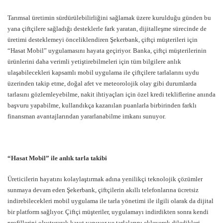
Tarımsal üretimin sürdürülebilirliğini sağlamak üzere kurulduğu günden bu
yana çiftçilere sağladığı desteklerle fark yaratan, dijitalleşme sürecinde de
üretimi desteklemeyi önceliklendiren Şekerbank, çiftçi müşterileri için
“Hasat Mobil” uygulamasını hayata geçiriyor. Banka, çiftçi müşterilerinin
ürünlerini daha verimli yetiştirebilmeleri için tüm bilgilere anlık
ulaşabilecekleri kapsamlı mobil uygulama ile çiftçilere tarlalarını uydu
üzerinden takip etme, doğal afet ve meteorolojik olay gibi durumlarda
tarlasını gözlemleyebilme, nakit ihtiyaçları için özel kredi tekliflerine anında
başvuru yapabilme, kullandıkça kazanılan puanlarla birbirinden farklı
finansman avantajlarından yararlanabilme imkanı sunuyor.
“Hasat Mobil” ile anlık tarla takibi
Üreticilerin hayatını kolaylaştırmak adına yenilikçi teknolojik çözümler
sunmaya devam eden Şekerbank, çiftçilerin akıllı telefonlarına ücretsiz
indirebilecekleri mobil uygulama ile tarla yönetimi ile ilgili olarak da dijital
bir platform sağlıyor. Çiftçi müşteriler, uygulamayı indirdikten sonra kendi
profillerini oluşturarak kayıt yapıyor ve tarlalarını ekleyerek diledikleri