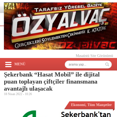
Masaüstü Site Görünümü
MENÜ
Şekerbank “Hasat Mobil” ile dijital
puan toplayan çiftçiler finansmana
avantajlı ulaşacak
18 Nisan 2022 -
10:26
Ekonomi
,
Tüm Manşetler