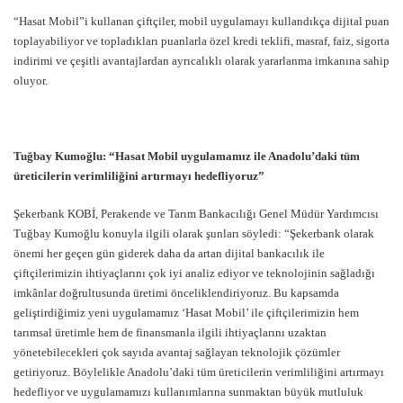
“Hasat Mobil”i kullanan çiftçiler, mobil uygulamayı kullandıkça dijital puan
toplayabiliyor ve topladıkları puanlarla özel kredi teklifi, masraf, faiz, sigorta
indirimi ve çeşitli avantajlardan ayrıcalıklı olarak yararlanma imkanına sahip
oluyor.
Tuğbay Kumoğlu: “Hasat Mobil uygulamamız ile Anadolu’daki tüm
üreticilerin verimliliğini artırmayı hedefliyoruz”
Şekerbank KOBİ, Perakende ve Tarım Bankacılığı Genel Müdür Yardımcısı
Tuğbay Kumoğlu konuyla ilgili olarak şunları söyledi: “Şekerbank olarak
önemi her geçen gün giderek daha da artan dijital bankacılık ile
çiftçilerimizin ihtiyaçlarını çok iyi analiz ediyor ve teknolojinin sağladığı
imkânlar doğrultusunda üretimi önceliklendiriyoruz. Bu kapsamda
geliştirdiğimiz yeni uygulamamız ‘Hasat Mobil’ ile çiftçilerimizin hem
tarımsal üretimle hem de finansmanla ilgili ihtiyaçlarını uzaktan
yönetebilecekleri çok sayıda avantaj sağlayan teknolojik çözümler
getiriyoruz. Böylelikle Anadolu’daki tüm üreticilerin verimliliğini artırmayı
hedefliyor ve uygulamamızı kullanımlarına sunmaktan büyük mutluluk