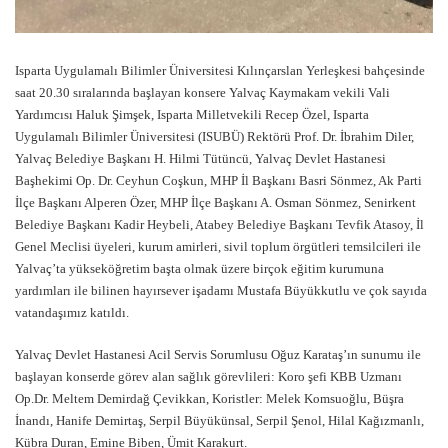
Isparta Uygulamalı Bilimler Üniversitesi Kılınçarslan Yerleşkesi bahçesinde
saat 20.30 sıralarında başlayan konsere Yalvaç Kaymakam vekili Vali
Yardımcısı Haluk Şimşek, Isparta Milletvekili Recep Özel, Isparta
Uygulamalı Bilimler Üniversitesi (ISUBÜ) Rektörü Prof. Dr. İbrahim Diler,
Yalvaç Belediye Başkanı H. Hilmi Tütüncü, Yalvaç Devlet Hastanesi
Başhekimi Op. Dr. Ceyhun Coşkun, MHP İl Başkanı Basri Sönmez, Ak Parti
İlçe Başkanı Alperen Özer, MHP İlçe Başkanı A. Osman Sönmez, Senirkent
Belediye Başkanı Kadir Heybeli, Atabey Belediye Başkanı Tevfik Atasoy, İl
Genel Meclisi üyeleri, kurum amirleri, sivil toplum örgütleri temsilcileri ile
Yalvaç’ta yükseköğretim başta olmak üzere birçok eğitim kurumuna
yardımları ile bilinen hayırsever işadamı Mustafa Büyükkutlu ve çok sayıda
vatandaşımız katıldı.
Yalvaç Devlet Hastanesi Acil Servis Sorumlusu Oğuz Karataş’ın sunumu ile
başlayan konserde görev alan sağlık görevlileri: Koro şefi KBB Uzmanı
Op.Dr. Meltem Demirdağ Çevikkan, Koristler: Melek Komsuoğlu, Büşra
İnandı, Hanife Demirtaş, Serpil Büyükünsal, Serpil Şenol, Hilal Kağızmanlı,
Kübra Duran, Emine Biben, Ümit Karakurt.