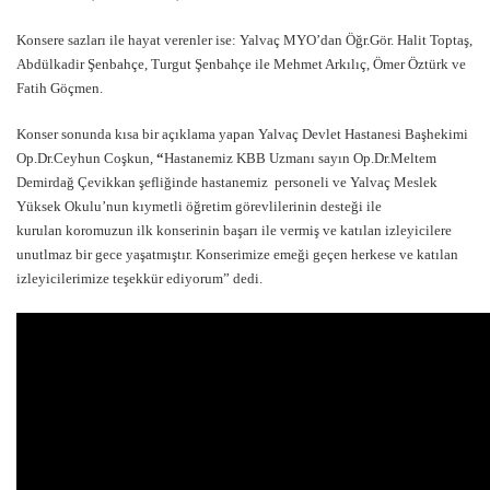
Konsere sazları ile hayat verenler ise: Yalvaç MYO’dan Öğr.Gör. Halit Toptaş,
Abdülkadir Şenbahçe, Turgut Şenbahçe ile Mehmet Arkılıç, Ömer Öztürk ve
Fatih Göçmen.
Konser sonunda kısa bir açıklama yapan Yalvaç Devlet Hastanesi Başhekimi
Op.Dr.Ceyhun Coşkun,
“
Hastanemiz KBB Uzmanı sayın Op.Dr.Meltem
Demirdağ Çevikkan şefliğinde hastanemiz personeli ve Yalvaç Meslek
Yüksek Okulu’nun kıymetli öğretim görevlilerinin desteği ile
kurulan koromuzun ilk konserinin başarı ile vermiş ve katılan izleyicilere
unutlmaz bir gece yaşatmıştır. Konserimize emeği geçen herkese ve katılan
izleyicilerimize teşekkür ediyorum” dedi.