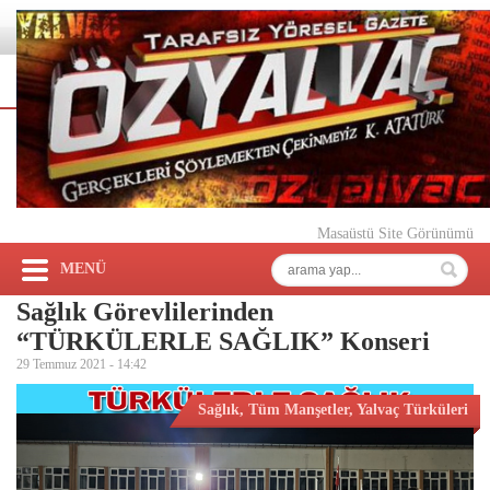
Masaüstü Site Görünümü
MENÜ
Sağlık Görevlilerinden
“TÜRKÜLERLE SAĞLIK” Konseri
29 Temmuz 2021 -
14:42
Sağlık
,
Tüm Manşetler
,
Yalvaç Türküleri