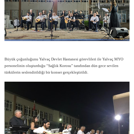
Büyük çoğunluğunu Yalvaç Devlet Hastanesi görevlileri ile Yalvaç MYO
personelinin oluşturduğu “Sağlık Korosu” tarafından dün gece sevilen
türkülerin seslendirildiği bir konser gerçekleştirildi.