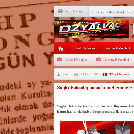
Son Dakika
Bilgiç, Yalvaç’taki köşesin
Tunçbilek: “Ekmek Zammın
Hükümettir”
Süreyya Sadi Bilgiç’ten Ba
Festivalde sünnet şöleni ger
Ulusal Haberler
Isparta Haberleri
Arıcılara 3 yılda 1900 kova
Ulusal Haberler
Isparta Haberleri
Vali Abdullah Erin Başarılı
admin
03 Eylül 2017
Tüm Manşetler
Yalvaç’ta ekmek 20 TL ol
62 BİN ÖĞRENCİNİN Y
Sağlık Bakanlığı’ndan Tüm Hastanel
MEMNUNİYET GERİLED
Isparta dahil 52 ilde suç ö
gözaltı
Sağlık Bakanlığı tarafından Kurban Bayramı dolayı
Su kıtlığı büyüyor, şehirle
zamankinden daha kritik
kamu hastanelerinde nöbetçi personel ile hasta ve 