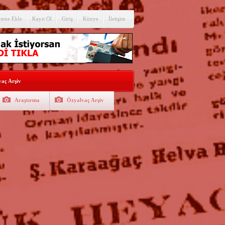
itene Ekle
Kayıt Ol
Giriş
Künye
İletişim
aç Arşiv
Araştırma
Özyalvaç Arşiv