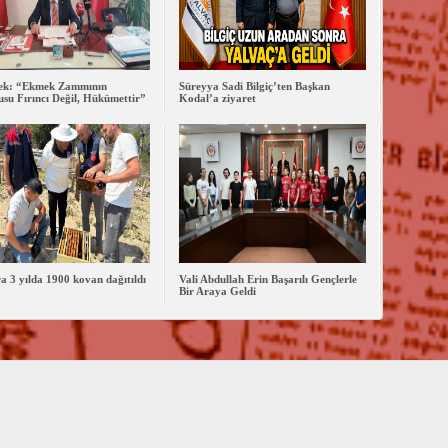
lek: “Ekmek Zammının
Süreyya Sadi Bilgiç’ten Başkan
su Fırıncı Değil, Hükümettir”
Kodal’a ziyaret
ra 3 yılda 1900 kovan dağıtıldı
Vali Abdullah Erin Başarılı Gençlerle
Bir Araya Geldi