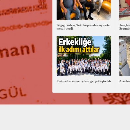
Bilgiç, Yalvaç’taki köşesinden siyasete
Tunçbi
mesaj verdi
Sorumlu
Festivalde sünnet şöleni gerçekleştirildi
Arıcıla