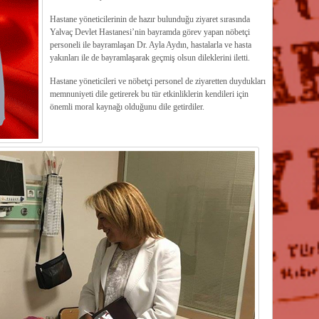
Hastane yöneticilerinin de hazır bulunduğu ziyaret sırasında
Yalvaç Devlet Hastanesi’nin bayramda görev yapan nöbetçi
personeli ile bayramlaşan Dr. Ayla Aydın, hastalarla ve hasta
yakınları ile de bayramlaşarak geçmiş olsun dileklerini iletti.
Hastane yöneticileri ve nöbetçi personel de ziyaretten duydukları
memnuniyeti dile getirerek bu tür etkinliklerin kendileri için
önemli moral kaynağı olduğunu dile getirdiler.