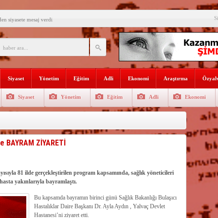
S
den siyasete mesaj verdi
ın Sorumlusu Fırıncı Değil,
şkan Kodal’a ziyaret
çekleştirildi
Siyaset
Yönetim
Eğitim
Adli
Ekonomi
Araştırma
Özyalv
n dağıtıldı
Siyaset
Yönetim
Eğitim
Adli
Ekonomi
 Gençlerle Bir Araya Geldi
uyor
AŞADIĞI KENTTE
ere BAYRAM ZİYARETİ
İ
rgütlerini öven paylaşımlara 216
sıyla 81 ilde gerçekleştirilen program kapsamında, sağlık yöneticileri
rde verimli su yönetimi her
…
hasta yakınlarıyla bayramlaştı.
Bu kapsamda bayramın birinci günü Sağlık Bakanlığı Bulaşıcı
Hastalıklar Daire Başkanı Dr. Ayla Aydın , Yalvaç Devlet
Hastanesi’ni ziyaret etti.