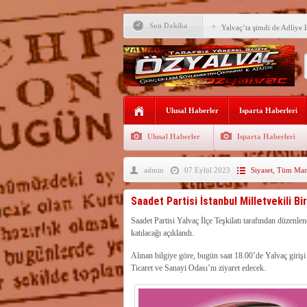
Yalvaç Festivali’ne görkeml
Son Dakika
Yalvaç’ta şimdi de Adliye 
Bir zamanlar Yalvaç, Ünlü
Sahipti
Bilgiç, Yalvaç’taki köşesin
Tunçbilek: “Ekmek Zammın
Ulusal Haberler
Hükümettir”
Isparta Haberleri
Süreyya Sadi Bilgiç’ten Ba
Ulusal Haberler
Isparta Haberleri
Festivalde sünnet şöleni ger
admin
07 Eylül 2023
Siyaset
,
Tüm Manş
Arıcılara 3 yılda 1900 kova
Vali Abdullah Erin Başarılı
Saadet Partisi İstanbul Milletvekili Bi
Saadet Partisi Yalvaç İlçe Teşkilatı tarafından dü
katılacağı açıklandı.
Alınan bilgiye göre, bugün saat 18.00’de Yalvaç girişi
Ticaret ve Sanayi Odası’nı ziyaret edecek.