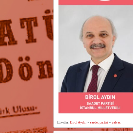
Etiketler:
Birol Aydın
»
saadet partisi
»
yalvaç