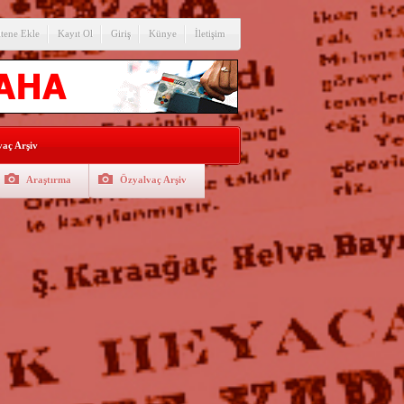
itene Ekle
Kayıt Ol
Giriş
Künye
İletişim
aç Arşiv
Araştırma
Özyalvaç Arşiv