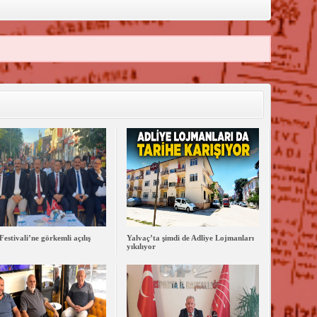
Festivali’ne görkemli açılış
Yalvaç’ta şimdi de Adliye Lojmanları
yıkılıyor