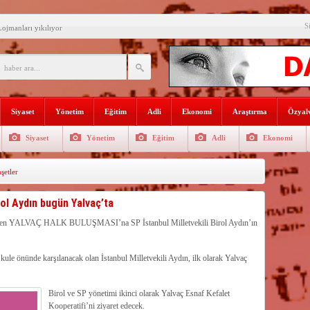
i açılış
S
Lojmanları yıkılıyor
 Türk Ressamları Koleksiyonuna
den siyasete mesaj verdi
ın Sorumlusu Fırıncı Değil,
Siyaset
Yönetim
Eğitim
Adli
Ekonomi
Araştırma
Özyalv
şkan Kodal’a ziyaret
Siyaset
Yönetim
Eğitim
Adli
Ekonomi
çekleştirildi
etler
n dağıtıldı
 Gençlerle Bir Araya Geldi
rol Aydın bugün Yalvaç’ta
zenlenen YALVAÇ HALK BULUŞMASI’na SP İstanbul Milletvekili Birol Aydın’ın
 kule önünde karşılanacak olan İstanbul Milletvekili Aydın, ilk olarak Yalvaç
Birol ve SP yönetimi ikinci olarak Yalvaç Esnaf Kefalet
Kooperatifi’ni ziyaret edecek.