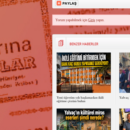
Yorum yapabilmek için
Giriş
yapın.
BENZER HABERLER
Yeni öğretim yılı başlamadan ikili
Yalvaç 
eğitime çözüm bulun