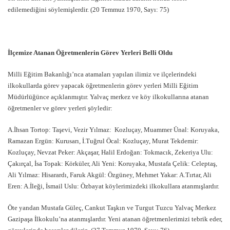
edilemediğini söylemişlerdir. (20 Temmuz 1970, Sayı: 75)
İlçemize Atanan Öğretmenlerin Görev Yerleri Belli Oldu
Milli Eğitim Bakanlığı’nca atamaları yapılan ilimiz ve ilçelerindeki
ilkokullarda görev yapacak öğretmenlerin görev yerleri Milli Eğitim
Müdürlüğünce açıklanmıştır. Yalvaç merkez ve köy ilkokullarına atanan
öğretmenler ve görev yerleri şöyledir:
A.İhsan Tortop: Taşevi, Vezir Yılmaz: Kozluçay, Muammer Ünal: Koruyaka,
Ramazan Ergün: Kurusarı, İ.Tuğrul Öcal: Kozluçay, Murat Tekdemir:
Kozluçay, Nevzat Peker: Akçaşar, Halil Erdoğan: Tokmacık, Zekeriya Ulu:
Çakırçal, İsa Topak: Körküler, Ali Yeni: Koruyaka, Mustafa Çelik: Celeptaş,
Ali Yılmaz: Hisarardı, Faruk Akgül: Özgüney, Mehmet Yakar: A.Tırtar, Ali
Eren: A.İleği, İsmail Uslu: Özbayat köylerimizdeki ilkokullara atanmışlardır.
Öte yandan Mustafa Güleç, Cankut Taşkın ve Turgut Tuzcu Yalvaç Merkez
Gazipaşa İlkokulu’na atanmışlardır. Yeni atanan öğretmenlerimizi tebrik eder,