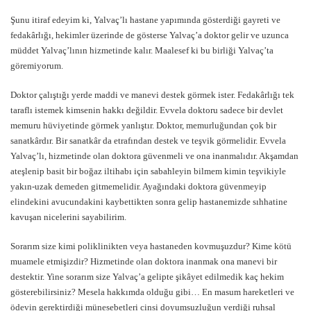
Şunu itiraf edeyim ki, Yalvaç’lı hastane yapımında gösterdiği gayreti ve
fedakârlığı, hekimler üzerinde de gösterse Yalvaç’a doktor gelir ve uzunca
müddet Yalvaç’lının hizmetinde kalır. Maalesef ki bu birliği Yalvaç’ta
göremiyorum.
Doktor çalıştığı yerde maddi ve manevi destek görmek ister. Fedakârlığı tek
taraflı istemek kimsenin hakkı değildir. Evvela doktoru sadece bir devlet
memuru hüviyetinde görmek yanlıştır. Doktor, memurluğundan çok bir
sanatkârdır. Bir sanatkâr da etrafından destek ve teşvik görmelidir. Evvela
Yalvaç’lı, hizmetinde olan doktora güvenmeli ve ona inanmalıdır. Akşamdan
ateşlenip basit bir boğaz iltihabı için sabahleyin bilmem kimin teşvikiyle
yakın-uzak demeden gitmemelidir. Ayağındaki doktora güvenmeyip
elindekini avucundakini kaybettikten sonra gelip hastanemizde sıhhatine
kavuşan nicelerini sayabilirim.
Sorarım size kimi poliklinikten veya hastaneden kovmuşuzdur? Kime kötü
muamele etmişizdir? Hizmetinde olan doktora inanmak ona manevi bir
destektir. Yine sorarım size Yalvaç’a gelipte şikâyet edilmedik kaç hekim
gösterebilirsiniz? Mesela hakkımda olduğu gibi… En masum hareketleri ve
ödevin gerektirdiği münesebetleri cinsi doyumsuzluğun verdiği ruhsal