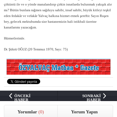
çöküntü ile ve o yönde manalandırıp çirkin isnatlarda bulunmak yakışık alır
mı? Bütün bunlara rağmen sağduyu sahibi, insaf sahibi, büyük kitleyi teşkil
eden fedakâr ve vefakâr Yalvaç halkına hizmet etmek şereftir. Sayın Ruşen
bey, gelecek mektubumda size hastanemizin hali istikbali üzerine
kanatlarımı yazacağım.
Hürmetlerimle.
Dr. Şükrü OĞUZ (20 Temmuz 1970, Sayı: 75)
ÖNCEKİ
SONRAKİ
HABER
HABER
Yorumlar
(0)
Yorum Yapın