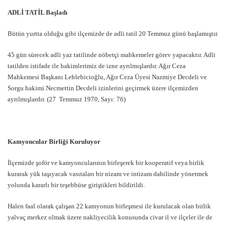
ADLİ TATİL Başladı
Bütün yurtta olduğu gibi ilçemizde de adli tatil 20 Temmuz günü başlamıştır.
45 gün sürecek adli yaz tatilinde nöbetçi mahkemeler görev yapacaktır. Adli
tatilden istifade ile hakimlerimiz de izne ayrılmışlardır. Ağır Ceza
Mahkemesi Başkanı Leblebicioğlu, Ağır Ceza Üyesi Nazmiye Decdeli ve
Sorgu hakimi Necmettin Decdeli izinlerini geçirmek üzere ilçemizden
ayrılmışlardır. (27 Temmuz 1970, Sayı: 76)
Kamyoncular Birliği Kuruluyor
İlçemizde şoför ve kamyoncularının birleşerek bir kooperatif veya birlik
kurarak yük taşıyacak vasıtaları bir nizam ve intizam dahilinde yönetmek
yolunda kararlı bir teşebbüse giriştikleri bildirildi.
Halen faal olarak çalışan 22 kamyonun birleşmesi ile kurulacak olan birlik
yalvaç merkez olmak üzere nakliyecilik konusunda civar il ve ilçeler ile de