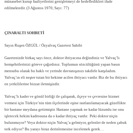
münasebet kurup faaliyetlerini genişletmeyi de hedefledikleri ifade
edilmektedir. (3 Ağustos 1970, Sayı: 77)
ÇINARALTI SOHBETİ
Sayın Ruşen ÖZGÜL / Özyalvaç Gazetesi Sahibi
Gazetenizde birkaç sayı önce, doktor ihtiyacına değindiniz ve Yalvaç’lı
hemşehrilerinizi göreve çağırdınız. Toplumun sözcülüğünü yapan basın
mensubu olarak bu haklı ve yerinde davranışınızı takdirle karşıladım.
Yalvaç’ın eli neşter tutan bir hekime acilen ihtiyacı vardır. Biz de bu ihtiyacı
en yetkililerine bizzat iletmişizdir.
Yalvaç’lı kader ve gönül birliği ile çalışarak, ilçeye ve çevresine hizmet
vermesi için Türkiye’nin tüm ilçelerinde eşine rastlanılamayacak güzellikte
bir hastane meydana getirmiştir. Hastane yapmak ne kadar lüzumlu ise onu
işletecek hekim kadrosuna da o kadar ihtiyaç vardır. Peki doktor niçin
bulunmuyor? Veya doktor niçin Yalvaç’a gelmiyor, gelenler de neden çabuk
terk ediyor? Bu yarayı biraz derinlemesine incelemek gerek…