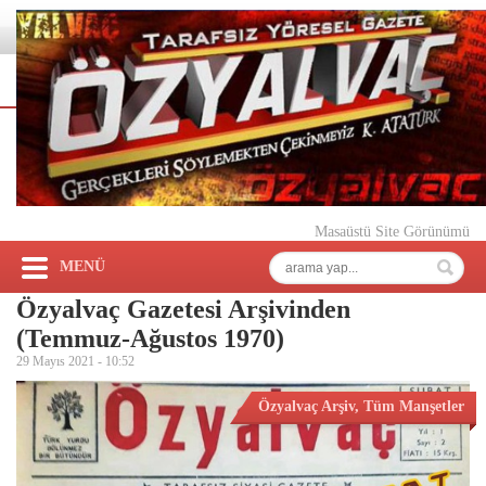
Masaüstü Site Görünümü
MENÜ
Özyalvaç Gazetesi Arşivinden
(Temmuz-Ağustos 1970)
29 Mayıs 2021 -
10:52
Özyalvaç Arşiv
,
Tüm Manşetler