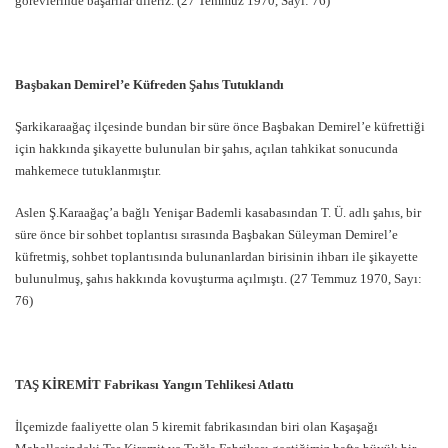
görevlerinde başarılar dileriz. (27 Temmuz 1970, Sayı: 76)
Başbakan Demirel’e Küfreden Şahıs Tutuklandı
Şarkikaraağaç ilçesinde bundan bir süre önce Başbakan Demirel’e küfrettiği
için hakkında şikayette bulunulan bir şahıs, açılan tahkikat sonucunda
mahkemece tutuklanmıştır.
Aslen Ş.Karaağaç’a bağlı Yenişar Bademli kasabasından T. Ü. adlı şahıs, bir
süre önce bir sohbet toplantısı sırasında Başbakan Süleyman Demirel’e
küfretmiş, sohbet toplantısında bulunanlardan birisinin ihbarı ile şikayette
bulunulmuş, şahıs hakkında kovuşturma açılmıştı. (27 Temmuz 1970, Sayı:
76)
TAŞ KİREMİT Fabrikası Yangın Tehlikesi Atlattı
İlçemizde faaliyette olan 5 kiremit fabrikasından biri olan Kaşaşağı