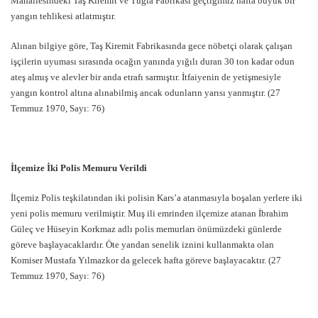
Mahallesindeki Taş Kiremit ve Tuğla Fabrikası geçtiğimiz hafta büyük bir
yangın tehlikesi atlatmıştır.
Alınan bilgiye göre, Taş Kiremit Fabrikasında gece nöbetçi olarak çalışan
işçilerin uyuması sırasında ocağın yanında yığılı duran 30 ton kadar odun
ateş almış ve alevler bir anda etrafı sarmıştır. İtfaiyenin de yetişmesiyle
yangın kontrol altına alınabilmiş ancak odunların yarısı yanmıştır. (27
Temmuz 1970, Sayı: 76)
İlçemize İki Polis Memuru Verildi
İlçemiz Polis teşkilatından iki polisin Kars’a atanmasıyla boşalan yerlere iki
yeni polis memuru verilmiştir. Muş ili emrinden ilçemize atanan İbrahim
Güleç ve Hüseyin Korkmaz adlı polis memurları önümüzdeki günlerde
göreve başlayacaklardır. Öte yandan senelik iznini kullanmakta olan
Komiser Mustafa Yılmazkor da gelecek hafta göreve başlayacaktır. (27
Temmuz 1970, Sayı: 76)