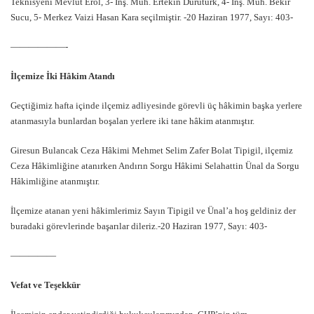
Teknisyeni Mevlüt Erol, 3- İnş. Müh. Ertekin Durutürk, 4- İnş. Müh. Bekir
Sucu, 5- Merkez Vaizi Hasan Kara seçilmiştir. -20 Haziran 1977, Sayı: 403-
——————-
İlçemize İki Hâkim Atandı
Geçtiğimiz hafta içinde ilçemiz adliyesinde görevli üç hâkimin başka yerlere
atanmasıyla bunlardan boşalan yerlere iki tane hâkim atanmıştır.
Giresun Bulancak Ceza Hâkimi Mehmet Selim Zafer Bolat Tipigil, ilçemiz
Ceza Hâkimliğine atanırken Andırın Sorgu Hâkimi Selahattin Ünal da Sorgu
Hâkimliğine atanmıştır.
İlçemize atanan yeni hâkimlerimiz Sayın Tipigil ve Ünal’a hoş geldiniz der
buradaki görevlerinde başarılar dileriz.-20 Haziran 1977, Sayı: 403-
—————
Vefat ve Teşekkür