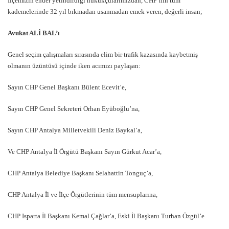
İlçemizin ender yetindirdiği hukukçularımızdan, CHP’nin tüm
kademelerinde 32 yıl bıkmadan usanmadan emek veren, değerli insan;
Avukat ALİ BAL’ı
Genel seçim çalışmaları sırasında elim bir trafik kazasında kaybetmiş
olmanın üzüntüsü içinde iken acımızı paylaşan:
Sayın CHP Genel Başkanı Bülent Ecevit’e,
Sayın CHP Genel Sekreteri Orhan Eyüboğlu’na,
Sayın CHP Antalya Milletvekili Deniz Baykal’a,
Ve CHP Antalya İl Örgütü Başkanı Sayın Gürkut Acar’a,
CHP Antalya Belediye Başkanı Selahattin Tonguç’a,
CHP Antalya İl ve İlçe Örgütlerinin tüm mensuplarına,
CHP Isparta İl Başkanı Kemal Çağlar’a, Eski İl Başkanı Turhan Özgül’e