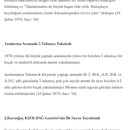
kuluçka makinasıyla meşgul olan işadamı Ali Sinan başarıya ulaştığını
bildirmiş ve “Tahminimden de büyük başarı elde ettik. Kuluçkaya
koyduğum yumurtaların yüzde doksanbeşinden civciv çıktı” demiştir. (16
Şubat 1970, Sayı: 54)
Jandarma Aramada 5 Tabanca Yakaladı
1970 yılının ilk büyük çaptaki aramasında yalnız bir köyden 5 tabanca, bir
bıçak ve muhtelif miktarda mermi yakalanmıştır.
Jandarmanın Tokmacık Köyünde yaptığı aramada M. İ., M.K., A.D., B.K. ve
A.O.G. adlı şahıslarda 5 tabanca, pek çok sayıda mermi ile aynı köyden A.İ.
adlı şahısta da bir bıçak yakalanmıştır. Memnu silah taşıyan şahıslar adalete
teslim edilmişlerdir. (16 Şubat 1970, Sayı: 54)
Ş.Karaağaç KIZILDAĞ Gazetesi’nin İlk Sayısı Yayınlandı