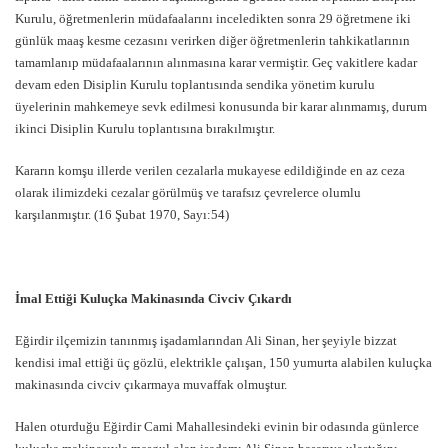
Kurulu, öğretmenlerin müdafaalarını inceledikten sonra 29 öğretmene iki
günlük maaş kesme cezasını verirken diğer öğretmenlerin tahkikatlarının
tamamlanıp müdafaalarının alınmasına karar vermiştir. Geç vakitlere kadar
devam eden Disiplin Kurulu toplantısında sendika yönetim kurulu
üyelerinin mahkemeye sevk edilmesi konusunda bir karar alınmamış, durum
ikinci Disiplin Kurulu toplantısına bırakılmıştır.
Kararın komşu illerde verilen cezalarla mukayese edildiğinde en az ceza
olarak ilimizdeki cezalar görülmüş ve tarafsız çevrelerce olumlu
karşılanmıştır. (16 Şubat 1970, Sayı:54)
İmal Ettiği Kuluçka Makinasında Civciv Çıkardı
Eğirdir ilçemizin tanınmış işadamlarından Ali Sinan, her şeyiyle bizzat
kendisi imal ettiği üç gözlü, elektrikle çalışan, 150 yumurta alabilen kuluçka
makinasında civciv çıkarmaya muvaffak olmuştur.
Halen oturduğu Eğirdir Cami Mahallesindeki evinin bir odasında günlerce