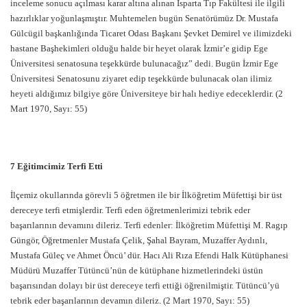
inceleme sonucu açılması karar altına alınan Isparta Tıp Fakültesi ile ilgili
hazırlıklar yoğunlaşmıştır. Muhtemelen bugün Senatörümüz Dr. Mustafa
Gülcügil başkanlığında Ticaret Odası Başkanı Şevket Demirel ve ilimizdeki
hastane Başhekimleri olduğu halde bir heyet olarak İzmir’e gidip Ege
Üniversitesi senatosuna teşekkürde bulunacağız” dedi. Bugün İzmir Ege
Üniversitesi Senatosunu ziyaret edip teşekkürde bulunacak olan ilimiz
heyeti aldığımız bilgiye göre Üniversiteye bir halı hediye edeceklerdir. (2
Mart 1970, Sayı: 55)
7 Eğitimcimiz Terfi Etti
İlçemiz okullarında görevli 5 öğretmen ile bir İlköğretim Müfettişi bir üst
dereceye terfi etmişlerdir. Terfi eden öğretmenlerimizi tebrik eder
başarılarının devamını dileriz. Terfi edenler: İlköğretim Müfettişi M. Ragıp
Güngör, Öğretmenler Mustafa Çelik, Şahal Bayram, Muzaffer Aydınlı,
Mustafa Güleç ve Ahmet Öncü’ dür. Hacı Ali Rıza Efendi Halk Kütüphanesi
Müdürü Muzaffer Tütüncü’nün de kütüphane hizmetlerindeki üstün
başarısından dolayı bir üst dereceye terfi ettiği öğrenilmiştir. Tütüncü’yü
tebrik eder başarılarının devamın dileriz. (2 Mart 1970, Sayı: 55)