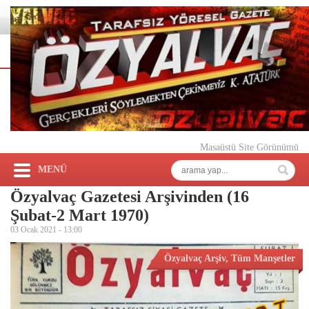
Masaüstü Site Görünümü
MENÜ
Özyalvaç Gazetesi Arşivinden (16
Şubat-2 Mart 1970)
03 Ocak 2021 -
13:00
Özyalvaç Arşiv
,
Tüm Manşetler