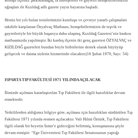
Komşu ilçemiz Şarkikaraağaç’ta müteşebbis ve gayretli hemşehrilerimizin
uğraşları ile Kızıldağ adlı gazete yayın hayatına başladı.
Henüz bir yılı bulan tesislerimizin kuruluşu ve çevreye yararlı çalışmaları
takdirle karşılanan Özyalvaç Matbaası, hemşehrilerimizin de teşvik ve
gayretleriyle bir büyük başarıya daha ulaşmış, Kızıldağ Gazetesi’nin baskısı
matbaamızda yapılmıştır. İki kardeş ilçenin iki genç gazetesi ÖZYALVAÇ ve
KIZILDAĞ gazeteleri bundan böyle birbirlerine destek olarak büyüyüp
gelişecek ve daima sizlerin hizmetinde olacaktır.(16 Şubat 1970, Sayı: 54)
ISPARTA TIP FAKÜLTESİ 1971 YILINDA AÇILACAK
İlimizde açılması kararlaştırılan Tıp Fakültesi ile ilgili hazırlıklar devam
etmektedir.
Yetkililerden aldığımız bilgiye göre, açılması için hazırlıkları sürdürülen Tıp
Fakültesi 1971 yılında resmen açılacaktır. Vali Hilmi Öztürk, Tıp Fakültesi
ilgili olarak bir heyetin İzmir’e gideceğini belirtmiş, konuşmasına şöyle
devam etmiştir: “Ege Üniversitesi Tıp Fakültesi Senatosunun yaptığı