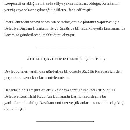
Kooperatif ortaklığına ilk anda elliye yakın müracaat olduğu, bu rakamın
yetmiş veya seksene çıkacağı ilgililerce ifade edilmiştir.
İmar Plânındaki sanayi sahasının parselasyonu ve planının yapılması için
Belediye Başkanı il makamı ile görüşmüş ve bir teknik heyetin kısa zamanda
kazamıza gönderileceği taahhüdünü almıştır.
———————————————-
SÜCÜLLÜ ÇAYI TEMİZLENDİ
(10 Şubat 1969)
Devlet Su İşleri tarafından gönderilen bir dozerle Sücüllü Kasabası içinden
geçen kuru çayın kumları temizlenmiştir.
Her sene olan su taşkınları artık kasabaya zararlı olmayacaktır. Sücüllü
Belediye Reisi Halil Kucur’un DSİ Isparta Başmühendisliğine bu
yardımlarından dolayı kasabanın minnet ve şükranlarını sunan bir tel çektiği
öğrenilmiştir.
———————————————-