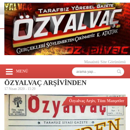
Masaüstü Site Görünümü
MENÜ
ÖZYALVAÇ ARŞİVİNDEN
17 Nisan 2020 -
15:29
Özyalvaç Arşiv
,
Tüm Manşetler