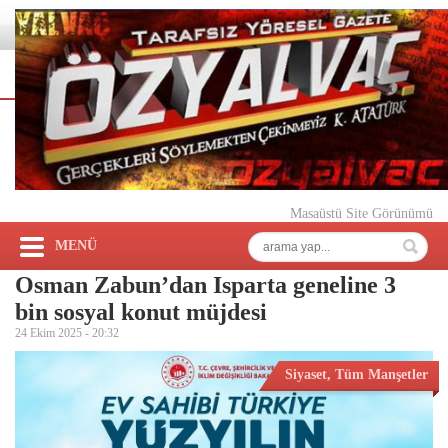
Masaüstü Site Görünümü
MENÜ
Osman Zabun’dan Isparta geneline 3
bin sosyal konut müjdesi
24 Ekim 2025 -
20:32
Siyaset
,
Tüm Manşetler