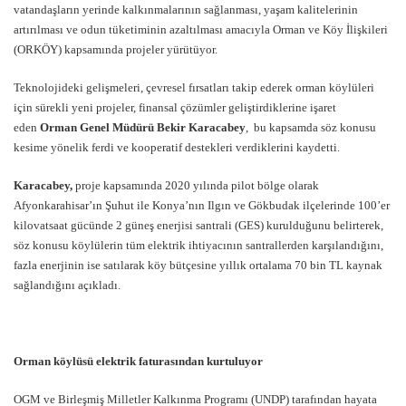
vatandaşların yerinde kalkınmalarının sağlanması, yaşam kalitelerinin
artırılması ve odun tüketiminin azaltılması amacıyla Orman ve Köy İlişkileri
(ORKÖY) kapsamında projeler yürütüyor.
Teknolojideki gelişmeleri, çevresel fırsatları takip ederek orman köylüleri
için sürekli yeni projeler, finansal çözümler geliştirdiklerine işaret
eden
Orman Genel Müdürü Bekir Karacabey
, bu kapsamda söz konusu
kesime yönelik ferdi ve kooperatif destekleri verdiklerini kaydetti.
Karacabey,
proje kapsamında 2020 yılında pilot bölge olarak
Afyonkarahisar’ın Şuhut ile Konya’nın Ilgın ve Gökbudak ilçelerinde 100’er
kilovatsaat gücünde 2 güneş enerjisi santrali (GES) kurulduğunu belirterek,
söz konusu köylülerin tüm elektrik ihtiyacının santrallerden karşılandığını,
fazla enerjinin ise satılarak köy bütçesine yıllık ortalama 70 bin TL kaynak
sağlandığını açıkladı.
Orman köylüsü elektrik faturasından kurtuluyor
OGM ve Birleşmiş Milletler Kalkınma Programı (UNDP) tarafından hayata