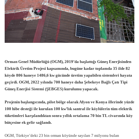
Orman Genel Müdürlüğü (OGM), 2019’da başlattığı Güneş Enerjisinden
Elektrik Üretim Projesi kapsamında, bugüne kadar toplamda 35 ilde 82
köyde 806 haneye 1486,6 kw gücünde üretim yapabilen sistemleri hayata
geçirdi. OGM, 2022 yılında 700 haneye daha Şebekeye Bağlı Çatı Tipi
Güneş Enerjisi Sistemi (ŞEBGES) kurulumu yapacak.
Projenin başlangıcında, pilot bölge olarak Afyon ve Konya illerinde yüzde
100 hibe desteği ile kurulan 100 kw’lık santral ile köylülerin tüm elektrik
tüketimleri karşılandıktan sonra yıllık ortalama 70 bin TL civarında köy
bütçesine ek gelir sağlandı.
OGM, Türkiye’deki 23 bin orman köyünde sayıları 7 milyonu bulan