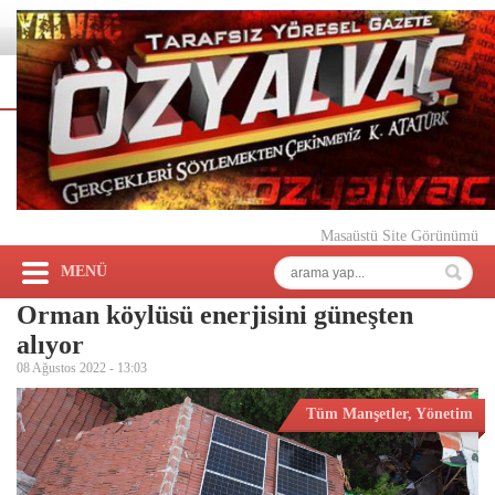
Masaüstü Site Görünümü
MENÜ
Orman köylüsü enerjisini güneşten
alıyor
08 Ağustos 2022 -
13:03
Tüm Manşetler
,
Yönetim