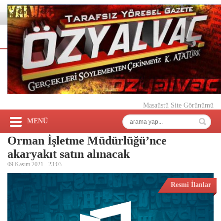
Masaüstü Site Görünümü
MENÜ
Orman İşletme Müdürlüğü’nce
akaryakıt satın alınacak
09 Kasım 2021 -
23:03
Resmi İlanlar