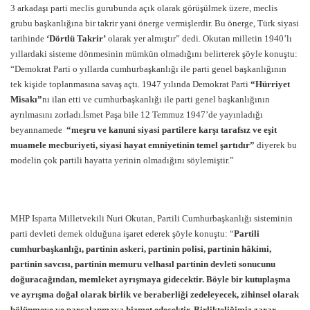
3 arkadaşı parti meclis gurubunda açık olarak görüşülmek üzere, meclis
grubu başkanlığına bir takrir yani önerge vermişlerdir. Bu önerge, Türk siyasi
tarihinde
‘Dörtlü Takrir’
olarak yer almıştır” dedi. Okutan milletin 1940’lı
yıllardaki sisteme dönmesinin mümkün olmadığını belirterek şöyle konuştu:
“Demokrat Parti o yıllarda cumhurbaşkanlığı ile parti genel başkanlığının
tek kişide toplanmasına savaş açtı. 1947 yılında Demokrat Parti
“Hürriyet
Misakı”
nı ilan etti ve cumhurbaşkanlığı ile parti genel başkanlığının
ayrılmasını zorladı.İsmet Paşa bile 12 Temmuz 1947’de yayınladığı
beyannamede
“meşru ve kanuni siyasi partilere karşı tarafsız ve eşit
muamele mecburiyeti, siyasi hayat emniyetinin temel şartıdır”
diyerek bu
modelin çok partili hayatta yerinin olmadığını söylemiştir.”
MHP Isparta Milletvekili Nuri Okutan, Partili Cumhurbaşkanlığı sisteminin
parti devleti demek olduğuna işaret ederek şöyle konuştu: “
Partili
cumhurbaşkanlığı, partinin askeri, partinin polisi, partinin hâkimi,
partinin savcısı, partinin memuru velhasıl partinin devleti sonucunu
doğuracağından, memleket ayrışmaya gidecektir. Böyle bir kutuplaşma
ve ayrışma doğal olarak birlik ve beraberliği zedeleyecek, zihinsel olarak
bölünmeye ve parçalanmaya hizmet edecektir. Birlikteliğimiz zarar