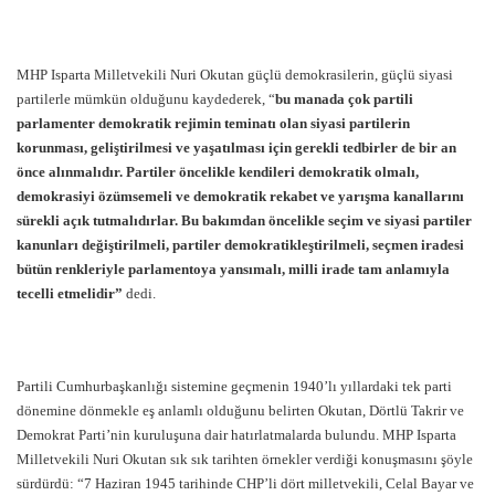
MHP Isparta Milletvekili Nuri Okutan güçlü demokrasilerin, güçlü siyasi
partilerle mümkün olduğunu kaydederek, “
bu manada çok partili
parlamenter demokratik rejimin teminatı olan siyasi partilerin
korunması, geliştirilmesi ve yaşatılması için gerekli tedbirler de bir an
önce alınmalıdır. Partiler öncelikle kendileri demokratik olmalı,
demokrasiyi özümsemeli ve demokratik rekabet ve yarışma kanallarını
sürekli açık tutmalıdırlar. Bu bakımdan öncelikle seçim ve siyasi partiler
kanunları değiştirilmeli, partiler demokratikleştirilmeli, seçmen iradesi
bütün renkleriyle parlamentoya yansımalı, milli irade tam anlamıyla
tecelli etmelidir”
dedi.
Partili Cumhurbaşkanlığı sistemine geçmenin 1940’lı yıllardaki tek parti
dönemine dönmekle eş anlamlı olduğunu belirten Okutan, Dörtlü Takrir ve
Demokrat Parti’nin kuruluşuna dair hatırlatmalarda bulundu. MHP Isparta
Milletvekili Nuri Okutan sık sık tarihten örnekler verdiği konuşmasını şöyle
sürdürdü: “7 Haziran 1945 tarihinde CHP’li dört milletvekili, Celal Bayar ve