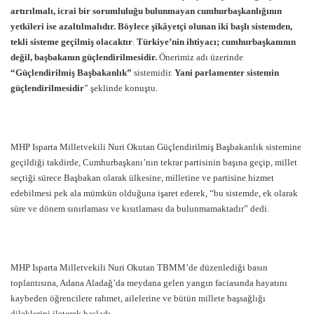
artırılmalı, icrai bir sorumluluğu bulunmayan cumhurbaşkanlığının
yetkileri ise azaltılmalıdır. Böylece şikâyetçi olunan iki başlı sistemden,
tekli sisteme geçilmiş olacaktır
.
Türkiye’nin ihtiyacı; cumhurbaşkanının
değil, başbakanın güçlendirilmesidir.
Önerimiz adı üzerinde
“Güçlendirilmiş Başbakanlık”
sistemidir.
Yani parlamenter sistemin
güçlendirilmesidir
” şeklinde konuştu.
MHP Isparta Milletvekili Nuri Okutan Güçlendirilmiş Başbakanlık sistemine
geçildiği takdirde, Cumhurbaşkanı’nın tekrar partisinin başına geçip, millet
seçtiği sürece Başbakan olarak ülkesine, milletine ve partisine hizmet
edebilmesi pek ala mümkün olduğuna işaret ederek, “bu sistemde, ek olarak
süre ve dönem sınırlaması ve kısıtlaması da bulunmamaktadır” dedi.
MHP Isparta Milletvekili Nuri Okutan TBMM’de düzenlediği basın
toplantısına, Adana Aladağ’da meydana gelen yangın faciasında hayatını
kaybeden öğrencilere rahmet, ailelerine ve bütün millete başsağlığı
dileklerini ileterek başladı.