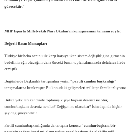
görecektir
.”
MHP Isparta Milletvekili Nuri Okutan’ın konuşmasının tamamı şöyle:
Değerli Basın Mensupları
Türkiye bir beka sorunu ile karşı karşıya iken sistem değişikliğine gitmenin
bedelinin ağır olacağını daha önceki basın toplantılarımızda defalarca ifade
etmiştik.
Bugünlerde Başkanlık tartışmaları yerini
“partili cumhurbaşkanlığı”
tartışmalarına bırakmıştır. Bu konudaki gelişmeleri milletçe ibretle izliyoruz.
Bütün yetkileri kendinde toplamış kişiye başkan deseniz ne olur,
cumhurbaşkanı deseniz ne olur? Değişen ne olacaktır? İsim dışında hiçbir
şey değişmeyecektir.
Partili cumhurbaşkanlığında da tartışma konusu
“cumhurbaşkanı bir
partinin sadece üyesi mi olsun yoksa genel başkanı da olabilir mi”