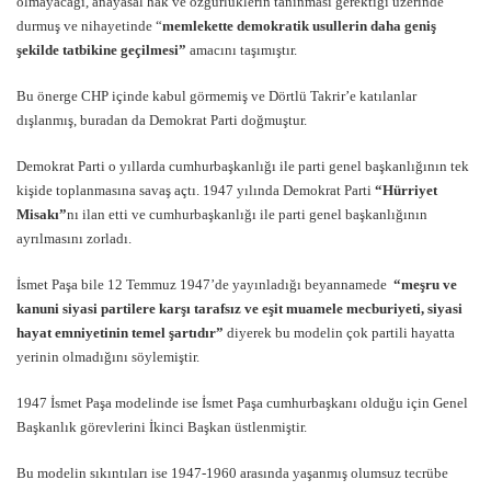
olmayacağı, anayasal hak ve özgürlüklerin tanınması gerektiği üzerinde
durmuş ve nihayetinde “
memlekette demokratik usullerin daha geniş
şekilde tatbikine geçilmesi”
amacını taşımıştır.
Bu önerge CHP içinde kabul görmemiş ve Dörtlü Takrir’e katılanlar
dışlanmış, buradan da Demokrat Parti doğmuştur.
Demokrat Parti o yıllarda cumhurbaşkanlığı ile parti genel başkanlığının tek
kişide toplanmasına savaş açtı. 1947 yılında Demokrat Parti
“Hürriyet
Misakı”
nı ilan etti ve cumhurbaşkanlığı ile parti genel başkanlığının
ayrılmasını zorladı.
İsmet Paşa bile 12 Temmuz 1947’de yayınladığı beyannamede
“meşru ve
kanuni siyasi partilere karşı tarafsız ve eşit muamele mecburiyeti, siyasi
hayat emniyetinin temel şartıdır”
diyerek bu modelin çok partili hayatta
yerinin olmadığını söylemiştir.
1947 İsmet Paşa modelinde ise İsmet Paşa cumhurbaşkanı olduğu için Genel
Başkanlık görevlerini İkinci Başkan üstlenmiştir.
Bu modelin sıkıntıları ise 1947-1960 arasında yaşanmış olumsuz tecrübe