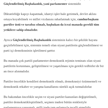
Güçlendirilmiş Başbakanlık, yani parlamenter
sistemidir.
Diktatörlüğe kapıyı kapatmak, idareyi işler hale getirmek, devlet aklını
ortaya koyabilmek ve millet vicdanını rahatlatmak için;
cumhurbaşkanı
partiler üstü ve tarafsız olmalı, başbakan da icrai manada gerekli tüm
yetkilere sahip olmalıdır.
Ayrıca
Güçlendirilmiş Başbakanlık
sisteminin kalıcı bir şekilde hayata
geçirilebilmesi için, sistemin temeli olan siyasi partilerin güçlendirilmesi ve
parti içi demokrasinin işletilmesi şarttır.
Bu manada çok partili parlamenter demokratik rejimin teminatı olan siyasi
partilerin korunması, geliştirilmesi ve yaşatılması için gerekli tedbirler de bir
an önce alınmalıdır.
Partiler öncelikle kendileri demokratik olmalı, demokrasiyi özümsemeli ve
demokratik rekabet ve yarışma kanallarını sürekli açık tutmalıdırlar.
Bu bakımdan öncelikle seçim ve siyasi partiler kanunları değiştirilmeli,
partiler demokratikleştirilmeli, seçmen iradesi bütün renkleriyle
parlamentoya yansımalı, milli irade tam anlamıyla tecelli etmelidir.