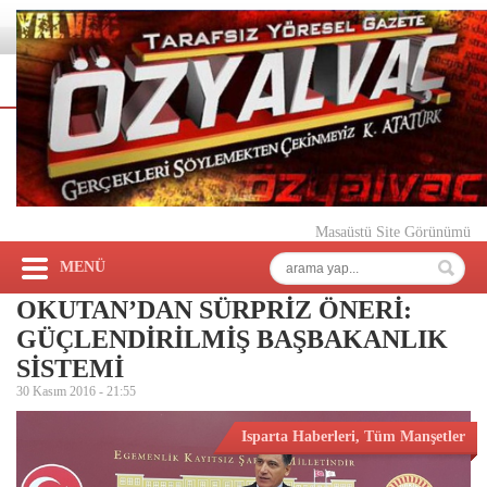
Masaüstü Site Görünümü
MENÜ
OKUTAN’DAN SÜRPRİZ ÖNERİ:
GÜÇLENDİRİLMİŞ BAŞBAKANLIK
SİSTEMİ
30 Kasım 2016 -
21:55
Isparta Haberleri
,
Tüm Manşetler