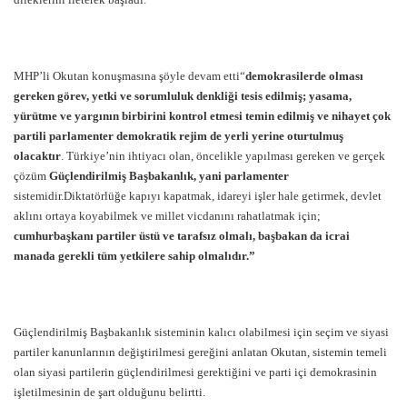
MHP’li Okutan konuşmasına şöyle devam etti“
demokrasilerde olması
gereken görev, yetki ve sorumluluk denkliği tesis edilmiş; yasama,
yürütme ve yargının birbirini kontrol etmesi temin edilmiş ve nihayet çok
partili parlamenter demokratik rejim de yerli yerine oturtulmuş
olacaktır
. Türkiye’nin ihtiyacı olan, öncelikle yapılması gereken ve gerçek
çözüm
Güçlendirilmiş Başbakanlık, yani parlamenter
sistemidir.Diktatörlüğe kapıyı kapatmak, idareyi işler hale getirmek, devlet
aklını ortaya koyabilmek ve millet vicdanını rahatlatmak için;
cumhurbaşkanı partiler üstü ve tarafsız olmalı, başbakan da icrai
manada gerekli tüm yetkilere sahip olmalıdır.”
Güçlendirilmiş Başbakanlık sisteminin kalıcı olabilmesi için seçim ve siyasi
partiler kanunlarının değiştirilmesi gereğini anlatan Okutan, sistemin temeli
olan siyasi partilerin güçlendirilmesi gerektiğini ve parti içi demokrasinin
işletilmesinin de şart olduğunu belirtti.