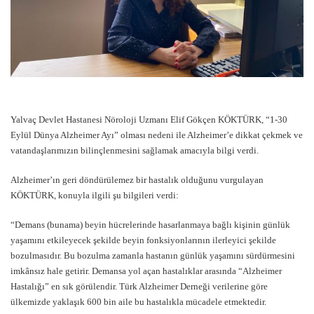
Yalvaç Devlet Hastanesi Nöroloji Uzmanı Elif Gökçen KÖKTÜRK, “1-30
Eylül Dünya Alzheimer Ayı” olması nedeni ile Alzheimer’e dikkat çekmek ve
vatandaşlarımızın bilinçlenmesini sağlamak amacıyla bilgi verdi.
Alzheimer’ın geri döndürülemez bir hastalık olduğunu vurgulayan
KÖKTÜRK, konuyla ilgili şu bilgileri verdi:
“Demans (bunama) beyin hücrelerinde hasarlanmaya bağlı kişinin günlük
yaşamını etkileyecek şekilde beyin fonksiyonlarının ilerleyici şekilde
bozulmasıdır. Bu bozulma zamanla hastanın günlük yaşamını sürdürmesini
imkânsız hale getirir. Demansa yol açan hastalıklar arasında “Alzheimer
Hastalığı” en sık görülendir. Türk Alzheimer Derneği verilerine göre
ülkemizde yaklaşık 600 bin aile bu hastalıkla mücadele etmektedir.