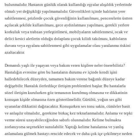
bulunmalıdır. Hastanın günlük olarak kullandığı eşyalar alışıldık yerlerinde
olmalı yer değişikliği yapılmamalıdır. Güvenlikleri içinde halıların yere
sabitlenmesi, prizlerde çocuk güvenliğinin kullanılması, pencerelerin üstten
açılacak şekilde kullanılması, gece aydınlatması yapılması, gerekli yerlere
korkuluk veya trabzan yerleştirilmesi, mobilyaların sabitlenmesi, ocak ve
delici kesici aletlerin olduğu dolaplara çocuk kilidi takılması, kabloların
duvara veya eşyalara sabitlenmesi gibi uygulamalar olası yaralanma riskini
azaltacaktır.
Demanslı yaşlı ile yaşayan veya bakım veren kişilere neler önerebiliriz?
Hastalığın evresine göre bu hastaların durumu ev içinde kendi işini
halledebilecek düzeyden, tamamen bakım verene bağımlı düzeye kadar
değişebilir. Hastalık ilerledikçe iletişim problemleri başlar. Bu hastalarla
sözel iletişim kurulurken göz temasının kurulmuş olmasına ve dikkatinin
konuşan kişide olmasına özen gösterilmelidir. Gürültü, yoğun ses gibi
uyaranlar dikkatini dağıtacaktır. Konuşurken ses tonu sakin, cümleler basit
ve anlaşılır olmalıdır., gerekirse birkaç kez tekrarlanmalıdır. Anlama ve tepki
verme süresi uzayabileceğinden sabırlı olunmalıdır. Kelime bulmakta
zorlanıyorsa seçenekler sunulabilir. Yaptığı kelime hatalarına ve yanlış
anlamalara gülmek hastayı rencide edecek ve daha çok içe çekilmeye neden