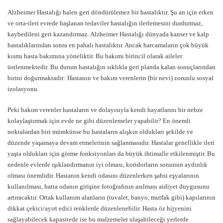
Alzheimer Hastalığı halen geri döndürülemez bir hastalıktır. Şu an için erken
ve orta-ileri evrede başlanan tedaviler hastalığın ilerlemesini durdurmaz,
kaybedileni geri kazandırmaz. Alzheimer Hastalığı dünyada kanser ve kalp
hastalıklarından sonra en pahalı hastalıktır. Ancak harcamaların çok büyük
kısmı hasta bakımına yöneliktir. Bu bakımı birincil olarak aileler
üstlenmektedir. Bu durum hastalığın sıklıkla geri planda kalan sonuçlarından
birini doğurmaktadır: Hastanın ve bakım verenlerin (bir nevi) zorunlu sosyal
izolasyonu.
Peki bakım verenler hastaların ve dolayısıyla kendi hayatlarını bir nebze
kolaylaştırmak için evde ne gibi düzenlemeler yapabilir? En önemli
noktalardan biri mümkünse bu hastaların alışkın oldukları şekilde ve
düzende yaşamaya devam etmelerinin sağlanmasıdır. Hastalar genellikle ileri
yaşta oldukları için görme fonksiyonları da büyük ihtimalle etkilenmiştir. Bu
nedenle evlerde ışıklandırmanın iyi olması, koridorların sonunun aydınlık
olması önemlidir. Hastanın kendi odasını düzenlerken şahsi eşyalarının
kullanılması, hatta odanın girişine fotoğrafının asılması aidiyet duygusunu
artıracaktır. Ortak kullanım alanların (tuvalet, banyo, mutfak gibi) kapılarının
dikkat çekici/ayırt edici renklerde düzenlenebilir. Hasta öz hijyenini
sağlayabilecek kapasitede ise bu malzemeler ulaşabileceği yerlerde