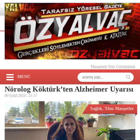
Masaüstü Site Görünümü
MENÜ
Nörolog Köktürk’ten Alzheimer Uyarısı
09 Eylül 2024 -
21:17
Sağlık
,
Tüm Manşetler