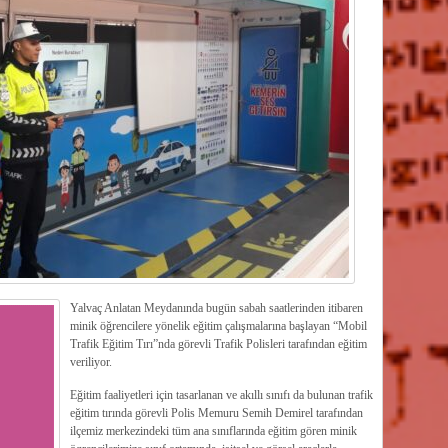
Yalvaç Anlatan Meydanında bugün sabah saatlerinden itibaren
minik öğrencilere yönelik eğitim çalışmalarına başlayan “Mobil
Trafik Eğitim Tırı”nda görevli Trafik Polisleri tarafından eğitim
veriliyor.
Eğitim faaliyetleri için tasarlanan ve akıllı sınıfı da bulunan trafik
eğitim tırında görevli Polis Memuru Semih Demirel tarafından
ilçemiz merkezindeki tüm ana sınıflarında eğitim gören minik