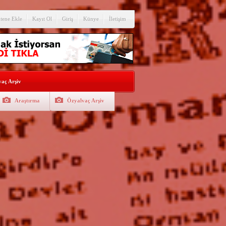
itene Ekle
Kayıt Ol
Giriş
Künye
İletişim
aç Arşiv
Araştırma
Özyalvaç Arşiv