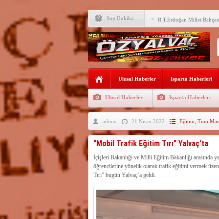
R.T.Erdoğan Millet Bahçesi
Son Dakika
YALVAÇ’TA LGS BAŞARI
EĞİTİM KURUMLARI
Fırsatları Avantaja Dönüştü
TOKİ, Isparta’da 9 Gayrim
Sunacak
İleği ile Kurusarı arasına s
Ulusal Haberler
Isparta Haberleri
Okullara TYP ile 30 bin gü
Ulusal Haberler
Isparta Haberleri
Yalvaç’ta LGS Başarısı Yük
admin
21 Nisan 2022
Eğitim
,
Tüm Manş
Uyaroğlu’nun konukları Öz
Bağkonak Muhtarı Başoda’d
“Mobil Trafik Eğitim Tırı” Yalvaç’ta
açıklama
İçişleri Bakanlığı ve Milli Eğitim Bakanlığı arasında y
öğrencilerine yönelik olarak trafik eğitimi vermek üz
Tırı” bugün Yalvaç’a geldi.