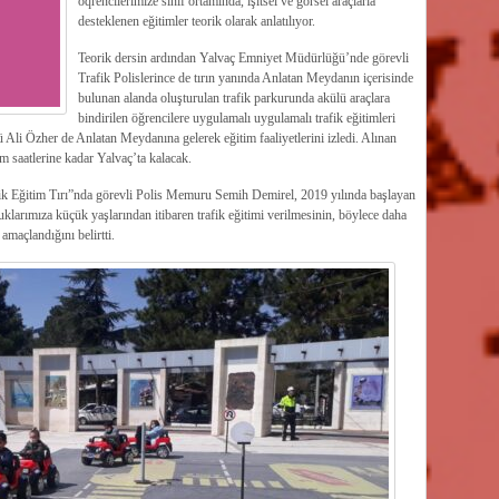
öqrencilerimize sınıf ortamında, işitsel ve görsel araçlarla
desteklenen eğitimler teorik olarak anlatılıyor.
Teorik dersin ardından Yalvaç Emniyet Müdürlüğü’nde görevli
Trafik Polislerince de tırın yanında Anlatan Meydanın içerisinde
bulunan alanda oluşturulan trafik parkurunda akülü araçlara
bindirilen öğrencilere uygulamalı uygulamalı trafik eğitimleri
Ali Özher de Anlatan Meydanına gelerek eğitim faaliyetlerini izledi. Alınan
 saatlerine kadar Yalvaç’ta kalacak.
fik Eğitim Tırı”nda görevli Polis Memuru Semih Demirel, 2019 yılında başlayan
klarımıza küçük yaşlarından itibaren trafik eğitimi verilmesinin, böylece daha
 amaçlandığını belirtti.