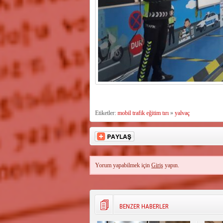
Etiketler:
mobil trafik eğitim tırı
»
yalvaç
Yorum yapabilmek için
Giriş
yapın.
BENZER HABERLER