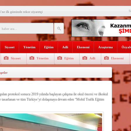
’ne ilk gününde rekor ziyaretçi
S
SININ ADI: AKDENİZ
recek Fuar: Yapısparta
enkulü Açık Artırmayla Satışa
athi kaplama yapıldı
Siyaset
Yönetim
Eğitim
Adli
Ekonomi
Araştırma
Özyalv
venlik görevlisi
Siyaset
Yönetim
Eğitim
Adli
Ekonomi
selişini Sürdürüyor
etler
el, Tüfekçi ve Bayar
an masa başı haberlere karşı
apılan protokol sonucu 2019 yılında başlayan çalışma ile okul öncesi ve ilkokul
ere tasarlanan ve tüm Türkiye’yi dolaşmaya devam eden “Mobil Trafik Eğitim