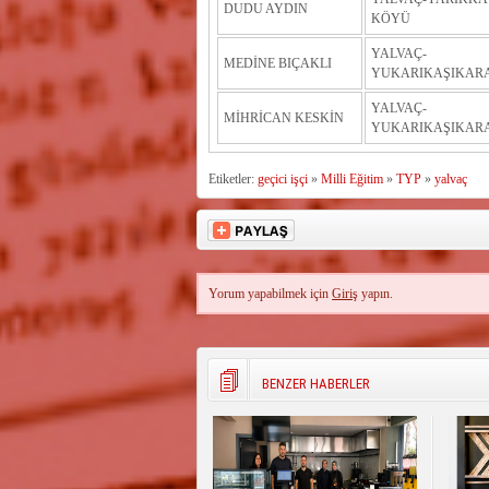
DUDU AYDIN
KÖYÜ
YALVAÇ-
MEDİNE BIÇAKLI
YUKARIKAŞIKAR
YALVAÇ-
MİHRİCAN KESKİN
YUKARIKAŞIKAR
Etiketler:
geçici işçi
»
Milli Eğitim
»
TYP
»
yalvaç
Yorum yapabilmek için
Giriş
yapın.
BENZER HABERLER