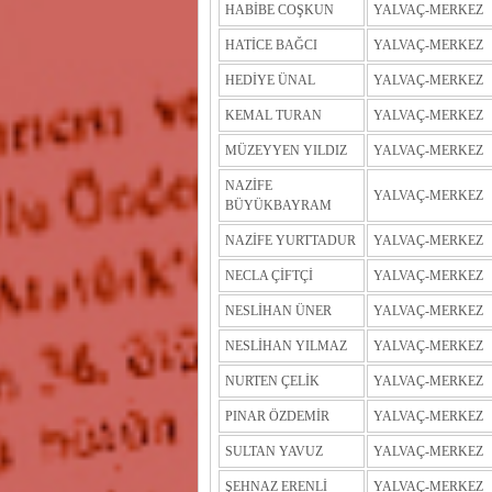
HABİBE COŞKUN
YALVAÇ-MERKEZ
HATİCE BAĞCI
YALVAÇ-MERKEZ
HEDİYE ÜNAL
YALVAÇ-MERKEZ
KEMAL TURAN
YALVAÇ-MERKEZ
MÜZEYYEN YILDIZ
YALVAÇ-MERKEZ
NAZİFE
YALVAÇ-MERKEZ
BÜYÜKBAYRAM
NAZİFE YURTTADUR
YALVAÇ-MERKEZ
NECLA ÇİFTÇİ
YALVAÇ-MERKEZ
NESLİHAN ÜNER
YALVAÇ-MERKEZ
NESLİHAN YILMAZ
YALVAÇ-MERKEZ
NURTEN ÇELİK
YALVAÇ-MERKEZ
PINAR ÖZDEMİR
YALVAÇ-MERKEZ
SULTAN YAVUZ
YALVAÇ-MERKEZ
ŞEHNAZ ERENLİ
YALVAÇ-MERKEZ