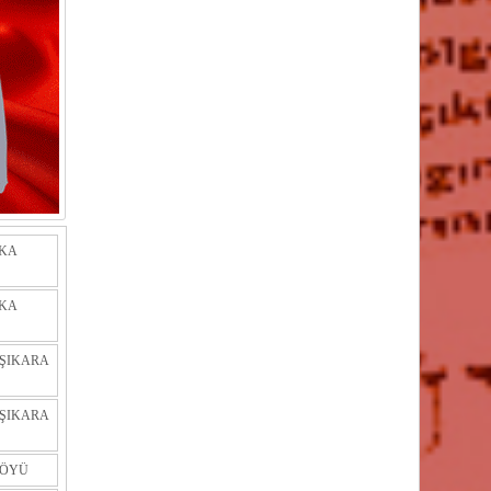
KA
KA
ŞIKARA
ŞIKARA
KÖYÜ