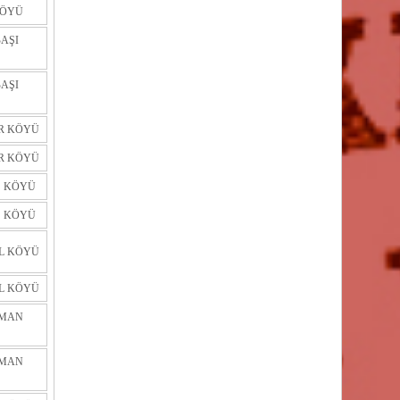
KÖYÜ
AŞI
AŞI
R KÖYÜ
R KÖYÜ
Ş KÖYÜ
Ş KÖYÜ
L KÖYÜ
L KÖYÜ
RMAN
RMAN