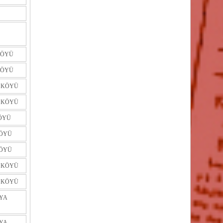
KÖYÜ
KÖYÜ
 KÖYÜ
 KÖYÜ
ÖYÜ
KÖYÜ
KÖYÜ
R KÖYÜ
R KÖYÜ
YA
YA