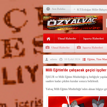
Son Dakika
R.T.Erdoğan Millet Bahçesi
YALVAÇ’TA LGS BAŞARI
EĞİTİM KURUMLARI
Fırsatları Avantaja Dönüştü
TOKİ, Isparta’da 9 Gayrim
Ulusal Haberler
Sunacak
Isparta Haberleri
İleği ile Kurusarı arasına s
Ulusal Haberler
Isparta Haberleri
Okullara TYP ile 30 bin gü
admin
10 Eylül 2024
Eğitim
,
Tüm Manş
Yalvaç’ta LGS Başarısı Yük
Uyaroğlu’nun konukları Öz
Milli Eğitim’de çalışacak geçici işçiler
Bağkonak Muhtarı Başoda’d
İŞKUR ve Milli Eğitim Müdürlüğü iş birliğiyle yapılan
açıklama
saatlere kadar çekilen kuralar sonucu belirlendi.
SDÜ’ye 68 sözleşmeli pers
Yalvaç Milli Eğitim Müdürlüğü’nden alınan bilgiye göre,