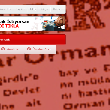
itene Ekle
Kayıt Ol
Giriş
Künye
İletişim
aç Arşiv
Araştırma
Özyalvaç Arşiv