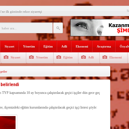
S
’ne ilk gününde rekor ziyaretçi
SININ ADI: AKDENİZ
recek Fuar: Yapısparta
enkulü Açık Artırmayla Satışa
Siyaset
Yönetim
Eğitim
Adli
Ekonomi
Araştırma
Özyalv
athi kaplama yapıldı
Siyaset
Yönetim
Eğitim
Adli
Ekonomi
venlik görevlisi
etler
selişini Sürdürüyor
el, Tüfekçi ve Bayar
 belirlendi
an masa başı haberlere karşı
 TYP kapsamında 10 ay boyunca çalıştırılacak geçici işçiler dün gece geç
onel alınacak
 ilçemizdeki eğitim kurumlarında çalıştırılacak geçici işçi listesi şöyle: