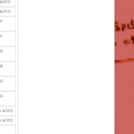
 KÖYÜ
 KÖYÜ
AY
AY
ER
ER
LI
LI
K KÖYÜ
K KÖYÜ