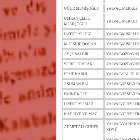
UĞUR MEMİŞOĞLU
YALVAÇ-MERKEZ
ÜMRAN ÇELİK
YALVAÇ-MERKEZ
MEMİŞOĞLU
HATİCE YILDIZ
YALVAÇ-MISIRLI 
MÜRŞİDE DOĞAN
YALVAÇ-MISIRLI 
AYŞE SALDIR
YALVAÇ-ÖZBAYAT
ŞERİFE KIVRAK
YALVAÇ-ÖZBAYAT
ESME KABUL
YALVAÇ-SALUR K
ASUMAN BAL
YALVAÇ-TAŞEVİ 
EMİNE KÖSE
YALVAÇ-TAŞEVİ 
HATİCE YILMAZ
YALVAÇ-TERZİLE
KADRİYE YILMAZ
YALVAÇ-TERZİLE
YALVAÇ-YARIKKA
AHMET ALİ GÜNEŞ
KÖYÜ
YALVAÇ-YARIKKA