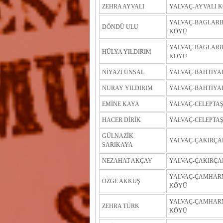
ZEHRA AYVALI
YALVAÇ-AYVALI 
YALVAÇ-BAGLARB
DÖNDÜ ULU
KÖYÜ
YALVAÇ-BAGLARB
HÜLYA YILDIRIM
KÖYÜ
NİYAZİ ÜNSAL
YALVAÇ-BAHTİYA
NURAY YILDIRIM
YALVAÇ-BAHTİYA
EMİNE KAYA
YALVAÇ-CELEPTA
HACER DİRİK
YALVAÇ-CELEPTA
GÜLNAZİK
YALVAÇ-ÇAKIRÇA
SARIKAYA
NEZAHAT AKÇAY
YALVAÇ-ÇAKIRÇA
YALVAÇ-ÇAMHA
ÖZGE AKKUŞ
KÖYÜ
YALVAÇ-ÇAMHA
ZEHRA TÜRK
KÖYÜ