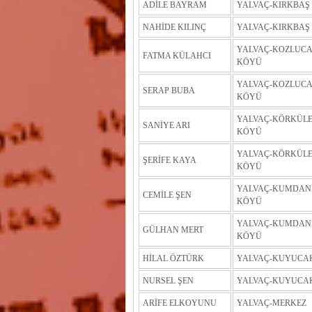
ADİLE BAYRAM
YALVAÇ-KIRKBAŞ
NAHİDE KILINÇ
YALVAÇ-KIRKBAŞ
YALVAÇ-KOZLUC
FATMA KÜLAHCI
KÖYÜ
YALVAÇ-KOZLUC
SERAP BUBA
KÖYÜ
YALVAÇ-KÖRKÜL
SANİYE ARI
KÖYÜ
YALVAÇ-KÖRKÜL
ŞERİFE KAYA
KÖYÜ
YALVAÇ-KUMDAN
CEMİLE ŞEN
KÖYÜ
YALVAÇ-KUMDAN
GÜLHAN MERT
KÖYÜ
HİLAL ÖZTÜRK
YALVAÇ-KUYUCA
NURSEL ŞEN
YALVAÇ-KUYUCA
ARİFE ELKOYUNU
YALVAÇ-MERKEZ