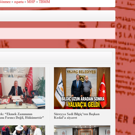
 Sönmez
»
ısparta
»
MHP
»
TBMM
lek: “Ekmek Zammının
Süreyya Sadi Bilgiç’ten Başkan
su Fırıncı Değil, Hükümettir”
Kodal’a ziyaret