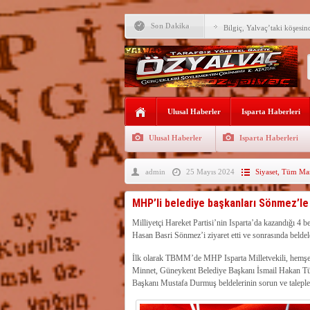
Son Dakika
Bilgiç, Yalvaç’taki köşesin
Tunçbilek: “Ekmek Zammın
Hükümettir”
Süreyya Sadi Bilgiç’ten Ba
Festivalde sünnet şöleni ger
Ulusal Haberler
Isparta Haberleri
Arıcılara 3 yılda 1900 kova
Ulusal Haberler
Isparta Haberleri
Vali Abdullah Erin Başarılı
admin
25 Mayıs 2024
Siyaset
,
Tüm Man
Yalvaç’ta ekmek 20 TL ol
62 BİN ÖĞRENCİNİN Y
MHP’li belediye başkanları Sönmez’le
MEMNUNİYET GERİLED
Isparta dahil 52 ilde suç ö
Milliyetçi Hareket Partisi’nin Isparta’da kazandığı 4
gözaltı
Hasan Basri Sönmez’i ziyaret etti ve sonrasında beldeleri 
Su kıtlığı büyüyor, şehirle
zamankinden daha kritik
İlk olarak TBMM’de MHP Isparta Milletvekili, hemşe
Minnet, Güneykent Belediye Başkanı İsmail Hakan Tü
Başkanı Mustafa Durmuş beldelerinin sorun ve talepleri