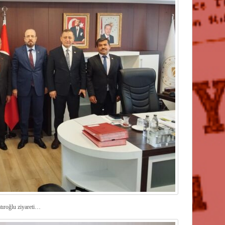
tıroğlu ziyareti…