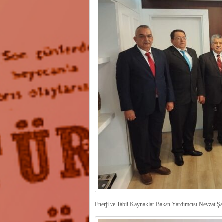
Enerji ve Tabii Kaynaklar Bakan Yardımcısı Nevzat Şa