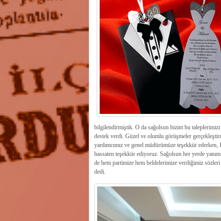
bilgilendirmiştik. O da sağolsun bizim bu taleplerimizi
destek verdi. Güzel ve olumlu görüşmeler gerçekleştirdi
yardımcımız ve genel müdürümüze teşekkür ederken, Is
hassaten teşekkür ediyoruz. Sağolsun her yerde yanımızd
de hem partimize hem beldelerimize verdiğimiz sözleri 
dedi.