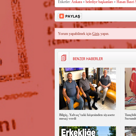
Etiketler:
Ankara
»
belediye başkanları
»
Hasan Basri
Yorum yapabilmek için
Giriş
yapın.
BENZER HABERLER
Bilgiç, Yalvaç’taki köşesinden siyasete
Tunçbi
mesaj verdi
Sorumlu