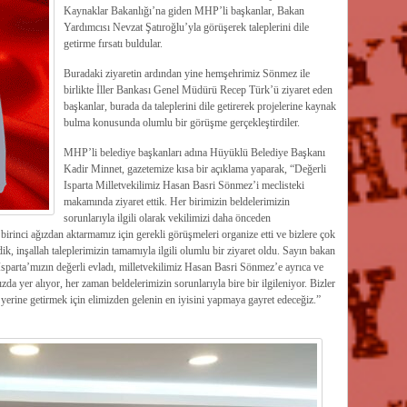
Kaynaklar Bakanlığı’na giden MHP’li başkanlar, Bakan
Yardımcısı Nevzat Şatıroğlu’yla görüşerek taleplerini dile
getirme fırsatı buldular.
Buradaki ziyaretin ardından yine hemşehrimiz Sönmez ile
birlikte İller Bankası Genel Müdürü Recep Türk’ü ziyaret eden
başkanlar, burada da taleplerini dile getirerek projelerine kaynak
bulma konusunda olumlu bir görüşme gerçekleştirdiler.
MHP’li belediye başkanları adına Hüyüklü Belediye Başkanı
Kadir Minnet, gazetemize kısa bir açıklama yaparak, “Değerli
Isparta Milletvekilimiz Hasan Basri Sönmez’i meclisteki
makamında ziyaret ettik. Her birimizin beldelerimizin
sorunlarıyla ilgili olarak vekilimizi daha önceden
 birinci ağızdan aktarmamız için gerekli görüşmeleri organize etti ve bizlere çok
k, inşallah taleplerimizin tamamıyla ilgili olumlu bir ziyaret oldu. Sayın bakan
parta’mızın değerli evladı, milletvekilimiz Hasan Basri Sönmez’e ayrıca ve
a yer alıyor, her zaman beldelerimizin sorunlarıyla bire bir ilgileniyor. Bizler
yerine getirmek için elimizden gelenin en iyisini yapmaya gayret edeceğiz.”