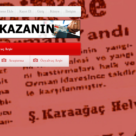
itene Ekle
Kayıt Ol
Giriş
Künye
İletişim
aç Arşiv
Araştırma
Özyalvaç Arşiv