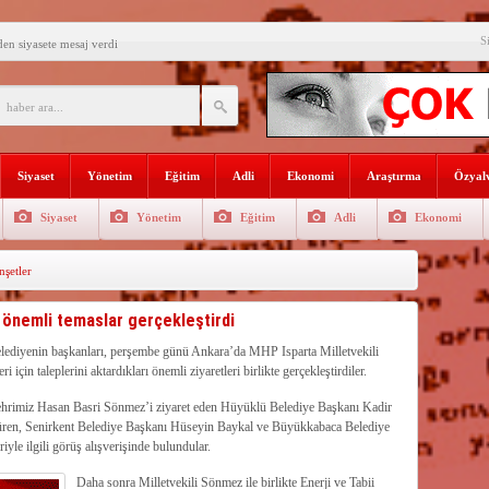
S
den siyasete mesaj verdi
ın Sorumlusu Fırıncı Değil,
şkan Kodal’a ziyaret
çekleştirildi
Siyaset
Yönetim
Eğitim
Adli
Ekonomi
Araştırma
Özyalv
n dağıtıldı
Siyaset
Yönetim
Eğitim
Adli
Ekonomi
 Gençlerle Bir Araya Geldi
şetler
uyor
AŞADIĞI KENTTE
 önemli temaslar gerçekleştirdi
İ
rgütlerini öven paylaşımlara 216
 belediyenin başkanları, perşembe günü Ankara’da MHP Isparta Milletvekili
için taleplerini aktardıkları önemli ziyaretleri birlikte gerçekleştirdiler.
rde verimli su yönetimi her
…
hrimiz Hasan Basri Sönmez’i ziyaret eden Hüyüklü Belediye Başkanı Kadir
ren, Senirkent Belediye Başkanı Hüseyin Baykal ve Büyükkabaca Belediye
yle ilgili görüş alışverişinde bulundular.
Daha sonra Milletvekili Sönmez ile birlikte Enerji ve Tabii