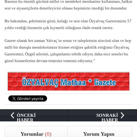
Basının bu önemli gücünü millet ve memleket menfaatine kullanması, halkın
sesi ve siyasetçilerin denetleyicisi olması hepimizin istediği bir durumdur.
Bu bakımdan, şehrimizin gözü, kulağı ve sesi olan Özyalvaç Gazetemizin 57
yıldır verdiği hizmetin çok kıymetli olduğunu ifade etmek isteriz.
Gazete olarak her zaman Yalvaç’ın sorun ve taleplerinin sözcüsü olan ve hep
milli bir duruşla memleketimize hizmet ettiğine şahitlik ettiğimiz Özyalvaç
Gazetemizi, Özgül ailesini, çalışanlarını tebrik ediyor, daha nice seneler bu
güzel hizmetlerine devam etmesini temenni ediyoruz.”
ÖNCEKİ
SONRAKİ
HABER
HABER
Yorumlar
(0)
Yorum Yapın