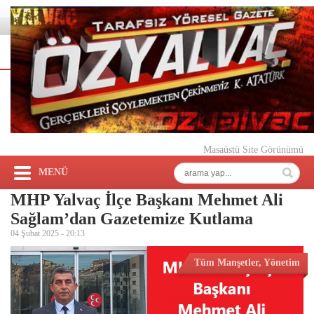
Masaüstü Site Görünümü
MENÜ
MHP Yalvaç İlçe Başkanı Mehmet Ali
Sağlam’dan Gazetemize Kutlama
04 Şubat 2025 -
20:13
Tüm Manşetler
,
Yönetim