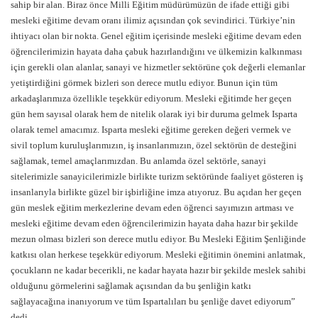
sahip bir alan. Biraz önce Milli Eğitim müdürümüzün de ifade ettiği gibi
mesleki eğitime devam oranı ilimiz açısından çok sevindirici. Türkiye’nin
ihtiyacı olan bir nokta. Genel eğitim içerisinde mesleki eğitime devam eden
öğrencilerimizin hayata daha çabuk hazırlandığını ve ülkemizin kalkınması
için gerekli olan alanlar, sanayi ve hizmetler sektörüne çok değerli elemanlar
yetiştirdiğini görmek bizleri son derece mutlu ediyor. Bunun için tüm
arkadaşlarımıza özellikle teşekkür ediyorum. Mesleki eğitimde her geçen
gün hem sayısal olarak hem de nitelik olarak iyi bir duruma gelmek Isparta
olarak temel amacımız. Isparta mesleki eğitime gereken değeri vermek ve
sivil toplum kuruluşlarımızın, iş insanlarımızın, özel sektörün de desteğini
sağlamak, temel amaçlarımızdan. Bu anlamda özel sektörle, sanayi
sitelerimizle sanayicilerimizle birlikte turizm sektöründe faaliyet gösteren iş
insanlarıyla birlikte güzel bir işbirliğine imza atıyoruz. Bu açıdan her geçen
gün meslek eğitim merkezlerine devam eden öğrenci sayımızın artması ve
mesleki eğitime devam eden öğrencilerimizin hayata daha hazır bir şekilde
mezun olması bizleri son derece mutlu ediyor. Bu Mesleki Eğitim Şenliğinde
katkısı olan herkese teşekkür ediyorum. Mesleki eğitimin önemini anlatmak,
çocukların ne kadar becerikli, ne kadar hayata hazır bir şekilde meslek sahibi
olduğunu görmelerini sağlamak açısından da bu şenliğin katkı
sağlayacağına inanıyorum ve tüm Ispartalıları bu şenliğe davet ediyorum”
dedi.