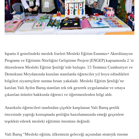
Isparta il genelindeki meslek liseleri Mesleki Eğitim Erasmus+ Akreditasyon
Programı ve Eğitimin Niteliğini Geliştirme Projesi (ENGEP) kapsamında 2.’si
düzenlenen Mesleki Eğitim Şenliği’nde buluştu. 15 Temmuz Cumhuriyet ve
Demokrasi Meydanında kurulan stantlarda öğrenciler yıl boyu edindikleri
bilgileri ziyaretçilere sunma fırsatı yakaladı. Mesleki Eğitim Şenliği’ne
katılan Vali Aydın Baruş stantları tek tek gezerek uygulamalar ve ortaya
çıkarılan ürünler hakkında öğrenci ve öğretmenlerden bilgi aldı.
Anaokulu öğrencileri tarafından çiçekle karşılanan Vali Baruş şenlik
öncesinde yaptığı konuşmada şenliğin hazırlamasında emeği geçenlere
teşekkür ederek mesleki eğitimin önemine değindi.
Vali Baruş “Mesleki eğitim, ülkemizin geleceği açısından stratejik öneme