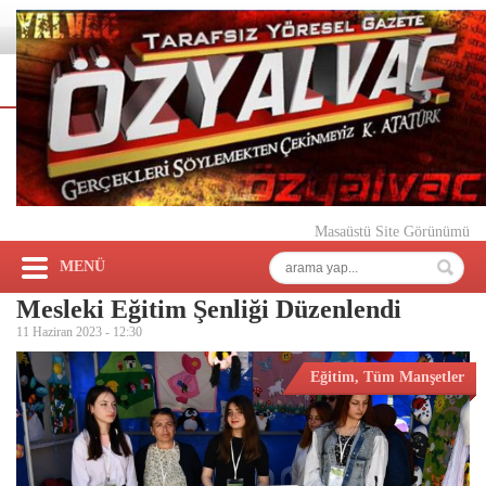
Masaüstü Site Görünümü
MENÜ
Mesleki Eğitim Şenliği Düzenlendi
11 Haziran 2023 -
12:30
Eğitim
,
Tüm Manşetler