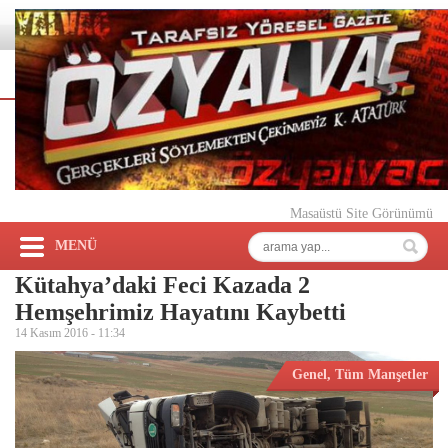
Masaüstü Site Görünümü
MENÜ
Kütahya’daki Feci Kazada 2
Hemşehrimiz Hayatını Kaybetti
14 Kasım 2016 -
11:34
Genel
,
Tüm Manşetler