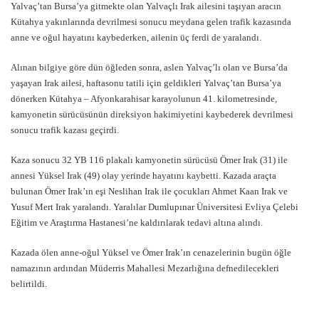
Yalvaç’tan Bursa’ya gitmekte olan Yalvaçlı Irak ailesini taşıyan aracın
Kütahya yakınlarında devrilmesi sonucu meydana gelen trafik kazasında
anne ve oğul hayatını kaybederken, ailenin üç ferdi de yaralandı.
Alınan bilgiye göre dün öğleden sonra, aslen Yalvaç’lı olan ve Bursa’da
yaşayan Irak ailesi, haftasonu tatili için geldikleri Yalvaç’tan Bursa’ya
dönerken Kütahya – Afyonkarahisar karayolunun 41. kilometresinde,
kamyonetin sürücüsünün direksiyon hakimiyetini kaybederek devrilmesi
sonucu trafik kazası geçirdi.
Kaza sonucu 32 YB 116 plakalı kamyonetin sürücüsü Ömer Irak (31) ile
annesi Yüksel Irak (49) olay yerinde hayatını kaybetti. Kazada araçta
bulunan Ömer Irak’ın eşi Neslihan Irak ile çocukları Ahmet Kaan Irak ve
Yusuf Mert Irak yaralandı. Yaralılar Dumlupınar Üniversitesi Evliya Çelebi
Eğitim ve Araştırma Hastanesi’ne kaldırılarak tedavi altına alındı.
Kazada ölen anne-oğul Yüksel ve Ömer Irak’ın cenazelerinin bugün öğle
namazının ardından Müderris Mahallesi Mezarlığına defnedilecekleri
belirtildi.