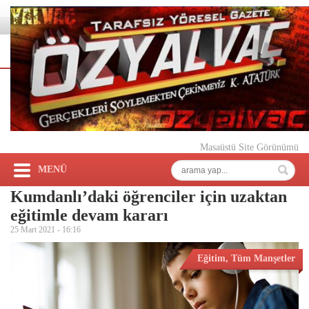
Masaüstü Site Görünümü
MENÜ
Kumdanlı’daki öğrenciler için uzaktan
eğitimle devam kararı
25 Mart 2021 -
16:16
Eğitim
,
Tüm Manşetler