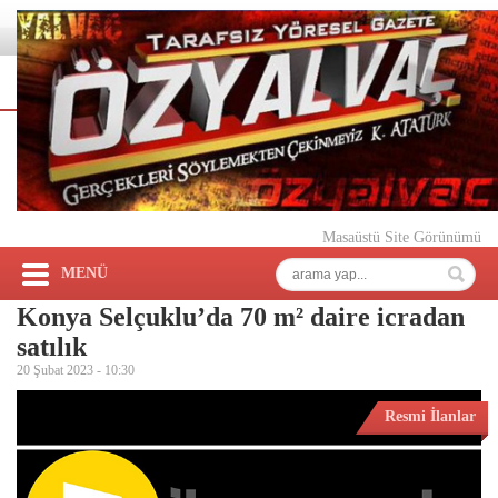
Masaüstü Site Görünümü
MENÜ
Konya Selçuklu’da 70 m² daire icradan
satılık
20 Şubat 2023 -
10:30
Resmi İlanlar