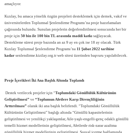
amaçlıyor.
Kızılay, bu amaca yönelik özgün projeleri desteklemek için dernek, vakıf ve
üniversitelerden Toplumsal Şenlendirme Programı’na proje hazırlamaları
çağrısında bulundu. Sunulan projelerin değerlendirilmesi sonucunda her bir
proje için
50 bin ile 100 bin TL arasında maddi katkı
sağlayacak.
Destekleme süresi proje bazında an az 9 ay en çok ise 18 ay olacak. Türk
Kızılay Toplumsal Şenlendirme Programı’na
11 Şubat 2022 tarihine
kadar
senlendirme.kizilay.org.tr
web sitesi üzerinden başvuru yapılabilecek.
Proje İçerikleri İki Ana Başlık Altında Toplandı
Destek verilecek projeler için “
Toplumdaki Gönüllülük Kültürünün
Geliştirilmesi”
ve
“Toplumun Afetlere Karşı Dirençliliğinin
Arttırılması”
olarak iki ana başlık belirlendi. “Toplumdaki Gönüllülük
Kültürünün Geliştirilmesi” başlığı altında “Gönüllü kapasitelerinin
geliştirilmesi ve yenilikçi yaklaşımlar, Aile-yaşlı-engelli-genç odaklı gönüllü
temelli hizmet modellerinin geliştirilmesi, Afetlerde risk-zarar azaltma
gönüllülük hizmet modellerinin geliştirilmesi, Sosyal içerme bağlamında