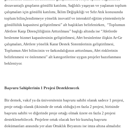
dezavantajlı grupların gönüllü katılımı, Sağlıklı yaşayan ve yaşlanan toplum
çalışmaları için gönüllü katılımı, İklim Değişikliği ve Sıfır Atık konusunda
toplum bilinçlendirmeye yönelik inovatif ve interaktif eğitim yöntemleriyle
gönüllülük kapasitesi geliştirilmesi” alt başlıkları belirlenirken, “Toplumun
Afetlere Karşı Dirençliliğinin Arttırılması” başlığı altında ise “Afetlerde
beslenme hizmet kapasitesinin geliştirilmesi, Afet besinlerine ilişkin Ar-Ge
çalışmaları, Afetlere yönelik Karar Destek Sistemlerinin geliştirilmesi,
Toplumun Afet bilincinin ve farkındalığının arttırılması, Afet risklerinin
belirlenmesi ve önlenmesi” alt kategorilerine uygun projeler hazırlanması
bekleniyor.
Başvuru Sahiplerinin 1 Projesi Desteklenecek
Bir dernek, vakıf ya da üniversitenin başvuru sahibi olarak sadece 1 projesi,
proje ortağı olarak (ikisinde de ortak olduğu) en fazla 2 projesi, birisinde
başvuru sahibi ve diğerinde proje ortağı olmak üzere en fazla 2 projesi
desteklenebilecek. Projelere ortak olacak her bir kuruluş başvuru
dokümanları arasında yer alan Ortaklık Beyanını ise imza altına almalıdır.