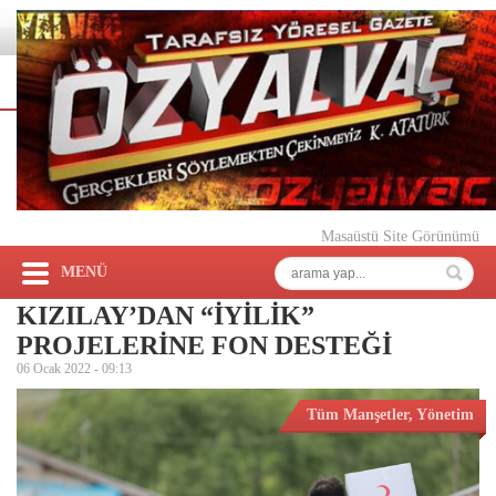
Masaüstü Site Görünümü
MENÜ
KIZILAY’DAN “İYİLİK”
PROJELERİNE FON DESTEĞİ
06 Ocak 2022 -
09:13
Tüm Manşetler
,
Yönetim