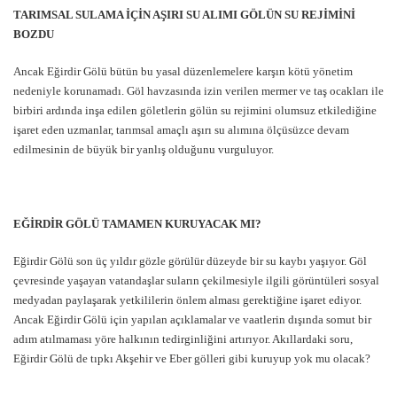
TARIMSAL SULAMA İÇİN AŞIRI SU ALIMI GÖLÜN SU REJİMİNİ
BOZDU
Ancak Eğirdir Gölü bütün bu yasal düzenlemelere karşın kötü yönetim
nedeniyle korunamadı. Göl havzasında izin verilen mermer ve taş ocakları ile
birbiri ardında inşa edilen göletlerin gölün su rejimini olumsuz etkilediğine
işaret eden uzmanlar, tarımsal amaçlı aşırı su alımına ölçüsüzce devam
edilmesinin de büyük bir yanlış olduğunu vurguluyor.
EĞİRDİR GÖLÜ TAMAMEN KURUYACAK MI?
Eğirdir Gölü son üç yıldır gözle görülür düzeyde bir su kaybı yaşıyor. Göl
çevresinde yaşayan vatandaşlar suların çekilmesiyle ilgili görüntüleri sosyal
medyadan paylaşarak yetkililerin önlem alması gerektiğine işaret ediyor.
Ancak Eğirdir Gölü için yapılan açıklamalar ve vaatlerin dışında somut bir
adım atılmaması yöre halkının tedirginliğini artırıyor. Akıllardaki soru,
Eğirdir Gölü de tıpkı Akşehir ve Eber gölleri gibi kuruyup yok mu olacak?