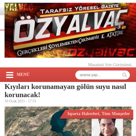
Masaüstü Site Görünümü
MENÜ
Kıyıları korunamayan gölün suyu nasıl
korunacak!
10 Ocak 2021 -
17:55
Isparta Haberleri
,
Tüm Manşetler