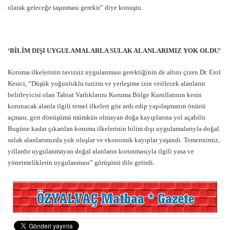
olarak geleceğe taşınması gerekir” diye konuştu.
‘BİLİM DIŞI UYGULAMALARLA SULAK ALANLARIMIZ YOK OLDU’
Koruma ilkelerinin tavizsiz uygulanması gerektiğinin de altını çizen Dr. Erol
Kesici, “Düşük yoğunluklu turizm ve yerleşime izin verilecek alanların
belirleyicisi olan Tabiat Varlıklarını Koruma Bölge Kurullarının kesin
korunacak alanla ilgili temel ilkeleri göz ardı edip yapılaşmanın önünü
açması, geri dönüşümü mümkün olmayan doğa kayıplarına yol açabilir.
Bugüne kadar çıkarılan koruma ilkelerinin bilim dışı uygulamalarıyla doğal
sulak alanlarımızda yok oluşlar ve ekonomik kayıplar yaşandı. Temennimiz,
yıllardır uygulanmayan doğal alanların korunmasıyla ilgili yasa ve
yönetmeliklerin uygulanması” görüşünü dile getirdi.