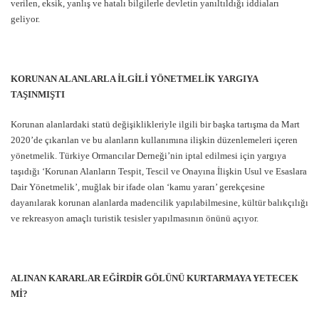
verilen, eksik, yanlış ve hatalı bilgilerle devletin yanıltıldığı iddiaları
geliyor.
KORUNAN ALANLARLA İLGİLİ YÖNETMELİK YARGIYA
TAŞINMIŞTI
Korunan alanlardaki statü değişiklikleriyle ilgili bir başka tartışma da Mart
2020’de çıkarılan ve bu alanların kullanımına ilişkin düzenlemeleri içeren
yönetmelik. Türkiye Ormancılar Derneği’nin iptal edilmesi için yargıya
taşıdığı ‘Korunan Alanların Tespit, Tescil ve Onayına İlişkin Usul ve Esaslara
Dair Yönetmelik’, muğlak bir ifade olan ‘kamu yararı’ gerekçesine
dayanılarak korunan alanlarda madencilik yapılabilmesine, kültür balıkçılığı
ve rekreasyon amaçlı turistik tesisler yapılmasının önünü açıyor.
ALINAN KARARLAR EĞİRDİR GÖLÜNÜ KURTARMAYA YETECEK
Mİ?