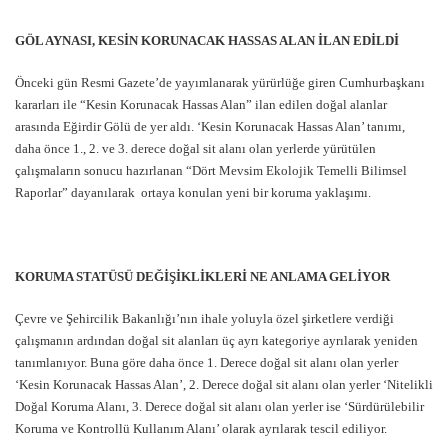
GÖL AYNASI, KESİN KORUNACAK HASSAS ALAN İLAN EDİLDİ
Önceki gün Resmi Gazete’de yayımlanarak yürürlüğe giren Cumhurbaşkanı
kararları ile “Kesin Korunacak Hassas Alan” ilan edilen doğal alanlar
arasında Eğirdir Gölü de yer aldı. ‘Kesin Korunacak Hassas Alan’ tanımı,
daha önce 1., 2. ve 3. derece doğal sit alanı olan yerlerde yürütülen
çalışmaların sonucu hazırlanan “Dört Mevsim Ekolojik Temelli Bilimsel
Raporlar” dayanılarak ortaya konulan yeni bir koruma yaklaşımı.
KORUMA STATÜSÜ DEĞİŞİKLİKLERİ NE ANLAMA GELİYOR
Çevre ve Şehircilik Bakanlığı’nın ihale yoluyla özel şirketlere verdiği
çalışmanın ardından doğal sit alanları üç ayrı kategoriye ayrılarak yeniden
tanımlanıyor. Buna göre daha önce 1. Derece doğal sit alanı olan yerler
‘Kesin Korunacak Hassas Alan’, 2. Derece doğal sit alanı olan yerler ‘Nitelikli
Doğal Koruma Alanı, 3. Derece doğal sit alanı olan yerler ise ‘Sürdürülebilir
Koruma ve Kontrollü Kullanım Alanı’ olarak ayrılarak tescil ediliyor.