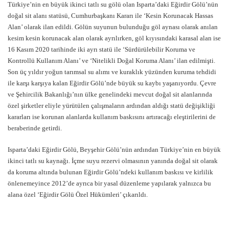
Türkiye’nin en büyük ikinci tatlı su gölü olan Isparta’daki Eğirdir Gölü’nün
doğal sit alanı statüsü, Cumhurbaşkanı Kararı ile ‘Kesin Korunacak Hassas
Alan’ olarak ilan edildi. Gölün suyunun bulunduğu göl aynası olarak anılan
kesim kesin korunacak alan olarak ayrılırken, göl kıyısındaki karasal alan ise
16 Kasım 2020 tarihinde iki ayrı statü ile ‘Sürdürülebilir Koruma ve
Kontrollü Kullanım Alanı’ ve ‘Nitelikli Doğal Koruma Alanı’ ilan edilmişti.
Son üç yıldır yoğun tarımsal su alımı ve kuraklık yüzünden kuruma tehdidi
ile karşı karşıya kalan Eğirdir Gölü’nde büyük su kaybı yaşanıyordu. Çevre
ve Şehircilik Bakanlığı’nın ülke genelindeki mevcut doğal sit alanlarında
özel şirketler eliyle yürütülen çalışmaların ardından aldığı statü değişikliği
kararları ise korunan alanlarda kullanım baskısını artıracağı eleştirilerini de
beraberinde getirdi.
Isparta’daki Eğirdir Gölü, Beyşehir Gölü’nün ardından Türkiye’nin en büyük
ikinci tatlı su kaynağı. İçme suyu rezervi olmasının yanında doğal sit olarak
da koruma altında bulunan Eğirdir Gölü’ndeki kullanım baskısı ve kirlilik
önlenemeyince 2012’de ayrıca bir yasal düzenleme yapılarak yalnızca bu
alana özel ‘Eğirdir Gölü Özel Hükümleri’ çıkarıldı.