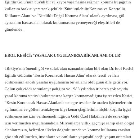
Eğirdir Gölü’nün büyük bir su kaybı yaşamasına rağmen koruma kuşağının
kullanım baskısı yaratacak şekilde ‘Sürdürülebilir Koruma ve Kontrollü
Kullanım Alanı’ ve ‘Nitelikli Doğal Koruma Alanı’ olarak ayrılması, göl
aynasının hassas alan olarak korunmasına yetmeyeceği eleştirileri de
gündemde.
EROL KESİCİ: ‘YASALAR UYGULANIRSA BİR ANLAMI OLUR’
Türkiye’nin önemli göl ve sulak alan uzmanlarından biri olan Dr. Erol Kesici,
Eğirdir Gölünün ‘Kesin Korunacak Hassas Alan’ olarak tescil ve ilan
edilmesinin ancak yasalar uygulanırsa bir anlamı olduğunu dile getiriyor.
Gölün çok ciddi sorunlar yaşadığını ve 1983 yılından itibaren çok sayıda
yasal koruma statüsü bulunmasına karşın korunamadığına işaret eden Kesici,
“Kesin Korunacak Hassas Alanlarda entegre tesisler ile maden işletmelerinin
açılmasına ve gölleri temizleyen kıyı kenar çizgilerinin hiçbir koşulla işgal
edilmemesine izin verilmemeli. Eğirdir Gölü Özel Hükümleri de esnekliğe
izin verilmeden uygulanmalıdır. Milyonlarca yıllık geçmişe sahip olan doğal
alanlarımızın, belirtilen ilkeler doğrultusunda ve koruma kullanma esasları
göz ardı edilmeden, insanların ve canlıların yaşayabileceği yaşam ortamları