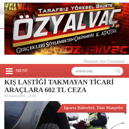
Masaüstü Site Görünümü
MENÜ
KIŞ LASTİĞİ TAKMAYAN TİCARİ
ARAÇLARA 602 TL CEZA
26 Kasım 2016 -
21:00
Isparta Haberleri
,
Tüm Manşetler