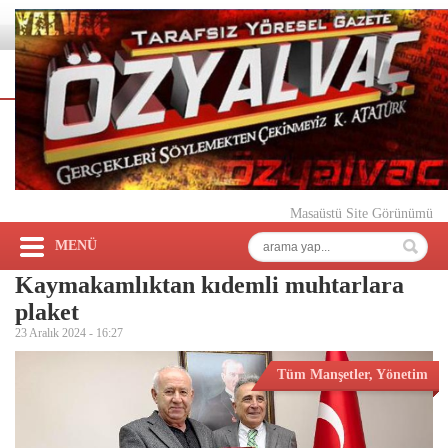
Masaüstü Site Görünümü
MENÜ
Kaymakamlıktan kıdemli muhtarlara
plaket
23 Aralık 2024 -
16:27
Tüm Manşetler
,
Yönetim