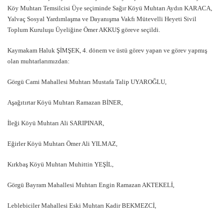
Köy Muhtarı Temsilcisi Üye seçiminde Sağır Köyü Muhtarı Aydın KARACA,
Yalvaç Sosyal Yardımlaşma ve Dayanışma Vakfı Mütevelli Heyeti Sivil
Toplum Kuruluşu Üyeliğine Ömer AKKUŞ göreve seçildi.
Kaymakam Haluk ŞİMŞEK, 4. dönem ve üstü görev yapan ve görev yapmış
olan muhtarlarımızdan:
Görgü Cami Mahallesi Muhtarı Mustafa Talip UYAROĞLU,
Aşağıtırtar Köyü Muhtarı Ramazan BİNER,
İleği Köyü Muhtarı Ali SARIPINAR,
Eğirler Köyü Muhtarı Ömer Ali YILMAZ,
Kırkbaş Köyü Muhtarı Muhittin YEŞİL,
Görgü Bayram Mahallesi Muhtarı Engin Ramazan AKTEKELİ,
Leblebiciler Mahallesi Eski Muhtarı Kadir BEKMEZCİ,