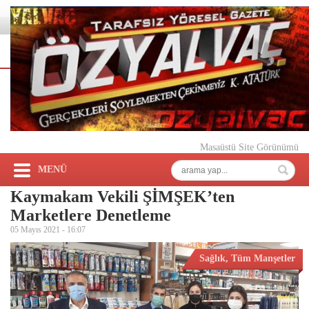
Masaüstü Site Görünümü
MENÜ
Kaymakam Vekili ŞİMŞEK’ten
Marketlere Denetleme
05 Mayıs 2021 -
16:07
Sağlık
,
Tüm Manşetler