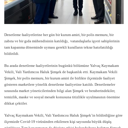
Denetleme faaliyetlerine her gün bir kurum amiri, bir polis memuru, bir
zabıta ve bir gıda mühendisinin katıldığı, vatandaşlarla işyeri sahiplerinin
tam kapanma döneminde uyması gerekli kuralların tekrar hatırlatıldığı
bildirildi.
Bu arada denetleme faaliyetlerinin bugünkü bölümüne Yalvaç Kaymakam
Vekili, Vali Yardımcısı Haluk Şimşek de başkanlık etti. Kaymakam Vekili
Şimşek, bir polis memuru, bir kurum amiri ile birlikte ilçemizde faaliyet
gösteren marketlere yönelik denetleme faaliyetine katıldı. Denetlemeler
sırasında market yöneticilerinden bilgi alan Şimşek ve beraberindekiler,
temizlik, maske ve sosyal mesafe konusuna titizlikle uyulmasının önemine
dikkat çektiler.
Yalvaç Kaymakam Vekili, Vali Yardımcısı Haluk Şimşek’in bildirdiğine göre
ilçemizde Covid-19 virüsünden etkilenen kişi sayısında büyük düşüş
görülüyor. Tam kapanmanın da düşüşte etkisi bulunduğunu belirten Şimşek,