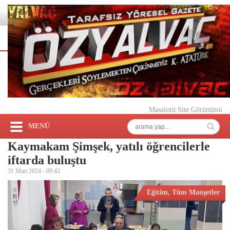
Masaüstü Site Görünümü
MENÜ
Kaymakam Şimşek, yatılı öğrencilerle
iftarda buluştu
31 Mart 2024 -
09:42
Eğitim
,
Tüm Manşetler