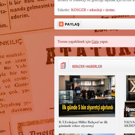
üretken ve rekabetçi bir geleceğe taşımak için KOBİ’l
Etiketler:
KOSGEB
»
teknoloji
»
üretim
Yorum yapabilmek için
Giriş
yapın.
BENZER HABERLER
R.T.Erdoğan Millet Bahçesi’ne ilk
YALVAÇ
gününde rekor ziyaretçi
AKDEN