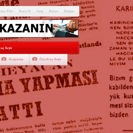
itene Ekle
Kayıt Ol
Giriş
Künye
İletişim
aç Arşiv
Araştırma
Özyalvaç Arşiv