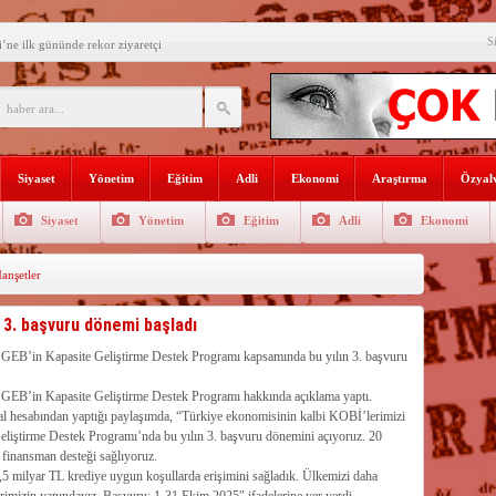
S
’ne ilk gününde rekor ziyaretçi
SININ ADI: AKDENİZ
recek Fuar: Yapısparta
enkulü Açık Artırmayla Satışa
Siyaset
Yönetim
Eğitim
Adli
Ekonomi
Araştırma
Özyalv
athi kaplama yapıldı
Siyaset
Yönetim
Eğitim
Adli
Ekonomi
venlik görevlisi
nşetler
selişini Sürdürüyor
el, Tüfekçi ve Bayar
3. başvuru dönemi başladı
an masa başı haberlere karşı
GEB’in Kapasite Geliştirme Destek Programı kapsamında bu yılın 3. başvuru
onel alınacak
GEB’in Kapasite Geliştirme Destek Programı hakkında açıklama yaptı.
l hesabından yaptığı paylaşımda, “Türkiye ekonomisinin kalbi KOBİ’lerimizi
ştirme Destek Programı’nda bu yılın 3. başvuru dönemini açıyoruz. 20
 finansman desteği sağlıyoruz.
,5 milyar TL krediye uygun koşullarda erişimini sağladık. Ülkemizi daha