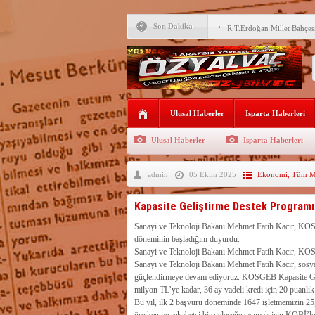
Son Dakika
R.T.Erdoğan Millet Bahçesi
YALVAÇ’TA LGS BAŞARI
EĞİTİM KURUMLARI
Fırsatları Avantaja Dönüştü
TOKİ, Isparta’da 9 Gayrim
Ulusal Haberler
Sunacak
Isparta Haberleri
İleği ile Kurusarı arasına s
Ulusal Haberler
Isparta Haberleri
Okullara TYP ile 30 bin gü
admin
05 Ekim 2025
Ekonomi
,
Tüm Ma
Yalvaç’ta LGS Başarısı Yük
Uyaroğlu’nun konukları Öz
Kapasite Geliştirme Destek Programı 
Bağkonak Muhtarı Başoda’d
Sanayi ve Teknoloji Bakanı Mehmet Fatih Kacır, KOS
açıklama
döneminin başladığını duyurdu.
SDÜ’ye 68 sözleşmeli pers
Sanayi ve Teknoloji Bakanı Mehmet Fatih Kacır, KOS
Sanayi ve Teknoloji Bakanı Mehmet Fatih Kacır, sosya
güçlendirmeye devam ediyoruz. KOSGEB Kapasite Geli
milyon TL’ye kadar, 36 ay vadeli kredi için 20 puanlık
Bu yıl, ilk 2 başvuru döneminde 1647 işletmemizin 25