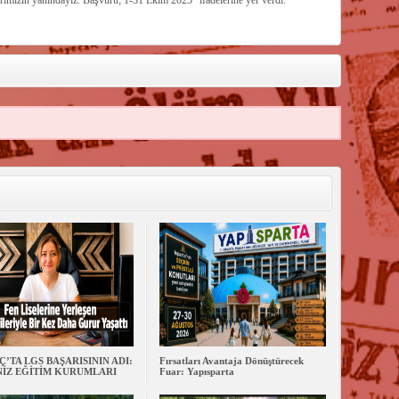
erimizin yanındayız. Başvuru; 1-31 Ekim 2025″ ifadelerine yer verdi.
’TA LGS BAŞARISININ ADI:
Fırsatları Avantaja Dönüştürecek
İZ EĞİTİM KURUMLARI
Fuar: Yapısparta