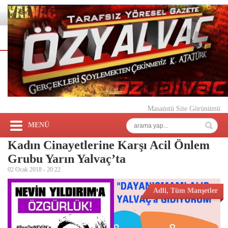
Masaüstü Site Görünümü
MENÜ
Kadın Cinayetlerine Karşı Acil Önlem
Grubu Yarın Yalvaç’ta
02 Ocak 2018 -
20:22
Adli
,
Tüm Manşetler