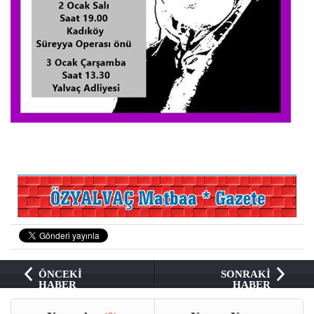
ÖNCEKİ
SONRAKİ
HABER
HABER