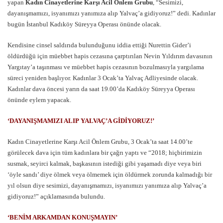
yapan
Kadın Cinayetlerine Karşı Acil Önlem Grubu
, “Sesimizi,
dayanışmamızı, isyanımızı yanımıza alıp Yalvaç’a gidiyoruz!” dedi. Kadınlar
bugün İstanbul Kadıköy Süreyya Operası önünde olacak.
Kendisine cinsel saldırıda bulunduğunu iddia ettiği Nurettin Gider’i
öldürdüğü için müebbet hapis cezasına çarptırılan Nevin Yıldırım davasının
Yargıtay’a taşınması ve müebbet hapis cezasının bozulmasıyla yargılama
süreci yeniden başlıyor. Kadınlar 3 Ocak’ta Yalvaç Adliyesinde olacak.
Kadınlar dava öncesi yarın da saat 19.00’da Kadıköy Süreyya Operası
önünde eylem yapacak.
‘DAYANIŞMAMIZI ALIP YALVAÇ’A GİDİYORUZ!’
Kadın Cinayetlerine Karşı Acil Önlem Grubu, 3 Ocak’ta saat 14.00’te
görülecek dava için tüm kadınlara bir çağrı yaptı ve “2018; hiçbirimizin
susmak, seyirci kalmak, başkasının istediği gibi yaşamadı diye veya biri
‘öyle sandı’ diye ölmek veya ölmemek için öldürmek zorunda kalmadığı bir
yıl olsun diye sesimizi, dayanışmamızı, isyanımızı yanımıza alıp Yalvaç’a
gidiyoruz!” açıklamasında bulundu.
‘BENİM ARKAMDAN KONUŞMAYIN’