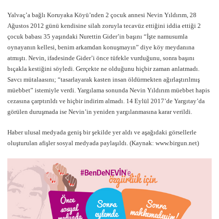
Yalvaç’a bağlı Koruyaka Köyü’nden 2 çocuk annesi Nevin Yıldırım, 28
Ağustos 2012 günü kendisine silah zoruyla tecavüz ettiğini iddia ettiği 2
çocuk babası 35 yaşındaki Nurettin Gider’in başını “İşte namusumla
oynayanın kellesi, benim arkamdan konuşmayın” diye köy meydanına
atmıştı. Nevin, ifadesinde Gider’i önce tüfekle vurduğunu, sonra başını
bıçakla kestiğini söyledi. Gerçekte ne olduğunu hiçbir zaman anlatmadı.
Savcı mütalaasını; “tasarlayarak kasten insan öldürmekten ağırlaştırılmış
müebbet” istemiyle verdi. Yargılama sonunda Nevin Yıldırım müebbet hapis
cezasına çarptırıldı ve hiçbir indirim almadı. 14 Eylül 2017’de Yargıtay’da
görülen duruşmada ise Nevin’in yeniden yargılanmasına karar verildi.
Haber ulusal medyada geniş bir şekilde yer aldı ve aşağıdaki görsellerle
oluşturulan afişler sosyal medyada paylaşıldı.
(Kaynak: www.birgun.net)