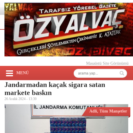
Masaüstü Site Görünümü
MENÜ
Jandarmadan kaçak sigara satan
markete baskın
26 Aralık 2024 -
13:39
Adli
,
Tüm Manşetler