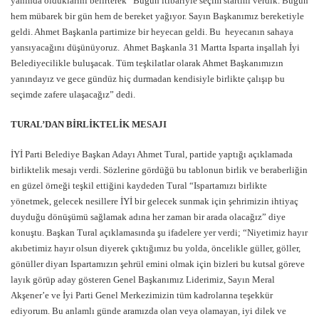
yanında olduklarını belirterek “Bugün itibariyle seçim startını verdik. Bugün
hem mübarek bir gün hem de bereket yağıyor. Sayın Başkanımız bereketiyle
geldi. Ahmet Başkanla partimize bir heyecan geldi. Bu heyecanın sahaya
yansıyacağını düşünüyoruz. Ahmet Başkanla 31 Martta Isparta inşallah İyi
Belediyecilikle buluşacak. Tüm teşkilatlar olarak Ahmet Başkanımızın
yanındayız ve gece gündüz hiç durmadan kendisiyle birlikte çalışıp bu
seçimde zafere ulaşacağız” dedi.
TURAL’DAN BİRLİKTELİK MESAJI
İYİ Parti Belediye Başkan Adayı Ahmet Tural, partide yaptığı açıklamada
birliktelik mesajı verdi. Sözlerine gördüğü bu tablonun birlik ve beraberliğin
en güzel örneği teşkil ettiğini kaydeden Tural “Ispartamızı birlikte
yönetmek, gelecek nesillere İYİ bir gelecek sunmak için şehrimizin ihtiyaç
duyduğu dönüşümü sağlamak adına her zaman bir arada olacağız” diye
konuştu. Başkan Tural açıklamasında şu ifadelere yer verdi; “Niyetimiz hayır
akıbetimiz hayır olsun diyerek çıktığımız bu yolda, öncelikle güller, göller,
gönüller diyarı Ispartamızın şehrül emini olmak için bizleri bu kutsal göreve
layık görüp aday gösteren Genel Başkanımız Liderimiz, Sayın Meral
Akşener’e ve İyi Parti Genel Merkezimizin tüm kadrolarına teşekkür
ediyorum. Bu anlamlı günde aramızda olan veya olamayan, iyi dilek ve