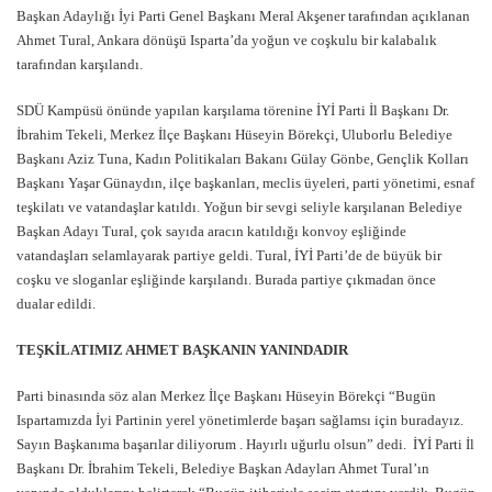
Başkan Adaylığı İyi Parti Genel Başkanı Meral Akşener tarafından açıklanan
Ahmet Tural, Ankara dönüşü Isparta’da yoğun ve coşkulu bir kalabalık
tarafından karşılandı.
SDÜ Kampüsü önünde yapılan karşılama törenine İYİ Parti İl Başkanı Dr.
İbrahim Tekeli, Merkez İlçe Başkanı Hüseyin Börekçi, Uluborlu Belediye
Başkanı Aziz Tuna, Kadın Politikaları Bakanı Gülay Gönbe, Gençlik Kolları
Başkanı Yaşar Günaydın, ilçe başkanları, meclis üyeleri, parti yönetimi, esnaf
teşkilatı ve vatandaşlar katıldı. Yoğun bir sevgi seliyle karşılanan Belediye
Başkan Adayı Tural, çok sayıda aracın katıldığı konvoy eşliğinde
vatandaşları selamlayarak partiye geldi. Tural, İYİ Parti’de de büyük bir
coşku ve sloganlar eşliğinde karşılandı. Burada partiye çıkmadan önce
dualar edildi.
TEŞKİLATIMIZ AHMET BAŞKANIN YANINDADIR
Parti binasında söz alan Merkez İlçe Başkanı Hüseyin Börekçi “Bugün
Ispartamızda İyi Partinin yerel yönetimlerde başarı sağlamsı için buradayız.
Sayın Başkanıma başarılar diliyorum . Hayırlı uğurlu olsun” dedi. İYİ Parti İl
Başkanı Dr. İbrahim Tekeli, Belediye Başkan Adayları Ahmet Tural’ın