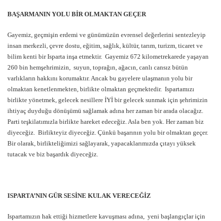
BAŞARMANIN YOLU BİR OLMAKTAN GEÇER
Gayemiz, geçmişin erdemi ve günümüzün evrensel değerlerini sentezleyip
insan merkezli, çevre dostu, eğitim, sağlık, kültür, tarım, turizm, ticaret ve
bilim kenti bir Isparta inşa etmektir. Gayemiz 672 kilometrekarede yaşayan
260 bin hemşehrimizin, suyun, toprağın, ağacın, canlı cansız bütün
varlıkların hakkını korumaktır. Ancak bu gayelere ulaşmanın yolu bir
olmaktan kenetlenmekten, birlikte olmaktan geçmektedir. Ispartamızı
birlikte yönetmek, gelecek nesillere İYİ bir gelecek sunmak için şehrimizin
ihtiyaç duyduğu dönüşümü sağlamak adına her zaman bir arada olacağız.
Parti teşkilatımızla birlikte hareket edeceğiz. Asla ben yok. Her zaman biz
diyeceğiz. Birlikteyiz diyeceğiz. Çünkü başarının yolu bir olmaktan geçer.
Bir olarak, birlikteliğimizi sağlayarak, yapacaklarımızda çıtayı yüksek
tutacak ve biz başardık diyeceğiz.
ISPARTA’NIN GÜR SESİNE KULAK VERECEĞİZ
Ispartamızın hak ettiği hizmetlere kavuşması adına, yeni başlangıçlar için