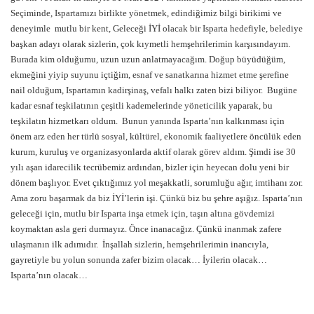
Seçiminde, Ispartamızı birlikte yönetmek, edindiğimiz bilgi birikimi ve
deneyimle mutlu bir kent, Geleceği İYİ olacak bir Isparta hedefiyle, belediye
başkan adayı olarak sizlerin, çok kıymetli hemşehrilerimin karşısındayım.
Burada kim olduğumu, uzun uzun anlatmayacağım. Doğup büyüdüğüm,
ekmeğini yiyip suyunu içtiğim, esnaf ve sanatkarına hizmet etme şerefine
nail olduğum, Ispartamın kadirşinaş, vefalı halkı zaten bizi biliyor. Bugüne
kadar esnaf teşkilatının çeşitli kademelerinde yöneticilik yaparak, bu
teşkilatın hizmetkarı oldum. Bunun yanında Isparta’nın kalkınması için
önem arz eden her türlü sosyal, kültürel, ekonomik faaliyetlere öncülük eden
kurum, kuruluş ve organizasyonlarda aktif olarak görev aldım. Şimdi ise 30
yılı aşan idarecilik tecrübemiz ardından, bizler için heyecan dolu yeni bir
dönem başlıyor. Evet çıktığımız yol meşakkatli, sorumluğu ağır, imtihanı zor.
Ama zoru başarmak da biz İYİ’lerin işi. Çünkü biz bu şehre aşığız. Isparta’nın
geleceği için, mutlu bir Isparta inşa etmek için, taşın altına gövdemizi
koymaktan asla geri durmayız. Önce inanacağız. Çünkü inanmak zafere
ulaşmanın ilk adımıdır. İnşallah sizlerin, hemşehrilerimin inancıyla,
gayretiyle bu yolun sonunda zafer bizim olacak… İyilerin olacak…
Isparta’nın olacak…