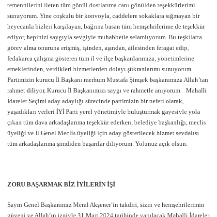
temennilerini ileten tüm gönül dostlarıma canı gönülden teşekkürlerimi
sunuyorum. Yine coşkulu bir konvoyla, caddelere sokaklara sığmayan bir
heyecanla bizleri karşılayan, bağrına basan tüm hemşehrilerime de teşekkür
ediyor, hepinizi saygıyla sevgiyle muhabbetle selamlıyorum. Bu teşkilatta
görev alma onuruna erişmiş, işinden, aşından, ailesinden feragat edip,
fedakarca çalışma gösteren tüm il ve ilçe başkanlarımıza, yönetimlerine
emeklerinden, verdikleri hizmetlerden dolayı şükranlarımı sunuyorum.
Partimizin kurucu İl Başkanı merhum Mustafa Şimşek başkanımıza Allah’tan
rahmet diliyor, Kurucu İl Başkanımızı saygı ve rahmetle anıyorum. Mahalli
İdareler Seçimi aday adaylığı sürecinde partimizin bir neferi olarak,
yaşadıkları yerleri İYİ Parti yerel yönetimiyle buluşturmak gayesiyle yola
çıkan tüm dava arkadaşlarıma teşekkür ederken, belediye başkanlığı, meclis
üyeliği ve İl Genel Meclis üyeliği için aday gösterilecek hizmet sevdalısı
tüm arkadaşlarıma şimdiden başarılar diliyorum. Yolunuz açık olsun.
ZORU BAŞARMAK BİZ İYİLERİN İŞİ
Sayın Genel Başkanımız Meral Akşener’in takdiri, sizin ve hemşehrilerimin
güveni ve Allah’ın izniyle 31 Mart 2024 tarihinde yapılacak Mahalli İdareler