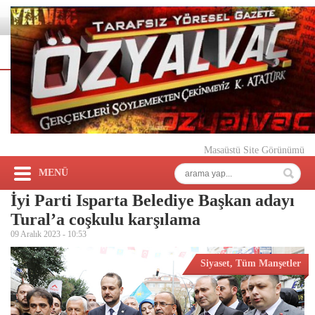
Masaüstü Site Görünümü
MENÜ
İyi Parti Isparta Belediye Başkan adayı
Tural’a coşkulu karşılama
09 Aralık 2023 -
10:53
Siyaset
,
Tüm Manşetler