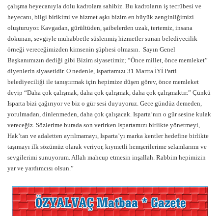
çalışma heyecanıyla dolu kadrolara sahibiz. Bu kadroların iş tecrübesi ve
heyecanı, bilgi birikimi ve hizmet aşkı bizim en büyük zenginliğimizi
oluşturuyor. Kavgadan, gürültüden, şaibelerden uzak, tertemiz, insana
dokunan, sevgiyle muhabbetle süslenmiş hizmetler sunan belediyecilik
örneği vereceğimizden kimsenin şüphesi olmasın. Sayın Genel
Başkanımızın dediği gibi Bizim siyasetimiz; “Önce millet, önce memleket”
diyenlerin siyasetidir. O nedenle, Ispartamızı 31 Martta İYİ Parti
belediyeciliği ile tanıştırmak için hepimize düşen görev, önce memleket
deyip “Daha çok çalışmak, daha çok çalışmak, daha çok çalışmaktır.” Çünkü
Isparta bizi çağırıyor ve biz o gür sesi duyuyoruz. Gece gündüz demeden,
yorulmadan, dinlenmeden, daha çok çalışacak. Isparta’nın o gür sesine kulak
vereceğiz. Sözlerime burada son verirken Ispartamızı birlikte yönetmeyi,
Hak’tan ve adaletten ayrılmamayı, Isparta’yı marka kentler hedefine birlikte
taşımayı ilk sözümüz olarak veriyor, kıymetli hemşerilerime selamlarımı ve
sevgilerimi sunuyorum. Allah mahcup etmesin inşallah. Rabbim hepimizin
yar ve yardımcısı olsun.”