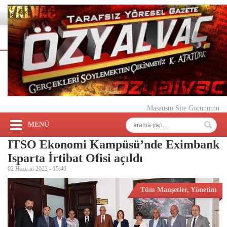
Masaüstü Site Görünümü
MENÜ
ITSO Ekonomi Kampüsü’nde Eximbank
Isparta İrtibat Ofisi açıldı
02 Haziran 2022 -
15:40
Tüm Manşetler
,
Yönetim