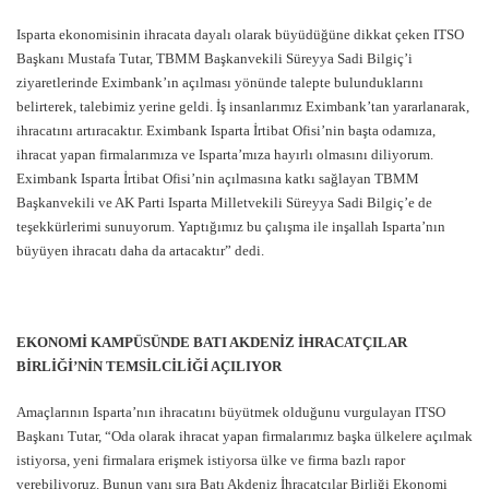
Isparta ekonomisinin ihracata dayalı olarak büyüdüğüne dikkat çeken ITSO
Başkanı Mustafa Tutar, TBMM Başkanvekili Süreyya Sadi Bilgiç’i
ziyaretlerinde Eximbank’ın açılması yönünde talepte bulunduklarını
belirterek, talebimiz yerine geldi. İş insanlarımız Eximbank’tan yararlanarak,
ihracatını artıracaktır. Eximbank Isparta İrtibat Ofisi’nin başta odamıza,
ihracat yapan firmalarımıza ve Isparta’mıza hayırlı olmasını diliyorum.
Eximbank Isparta İrtibat Ofisi’nin açılmasına katkı sağlayan TBMM
Başkanvekili ve AK Parti Isparta Milletvekili Süreyya Sadi Bilgiç’e de
teşekkürlerimi sunuyorum. Yaptığımız bu çalışma ile inşallah Isparta’nın
büyüyen ihracatı daha da artacaktır” dedi.
EKONOMİ KAMPÜSÜNDE BATI AKDENİZ İHRACATÇILAR
BİRLİĞİ’NİN TEMSİLCİLİĞİ AÇILIYOR
Amaçlarının Isparta’nın ihracatını büyütmek olduğunu vurgulayan ITSO
Başkanı Tutar, “Oda olarak ihracat yapan firmalarımız başka ülkelere açılmak
istiyorsa, yeni firmalara erişmek istiyorsa ülke ve firma bazlı rapor
verebiliyoruz. Bunun yanı sıra Batı Akdeniz İhracatçılar Birliği Ekonomi