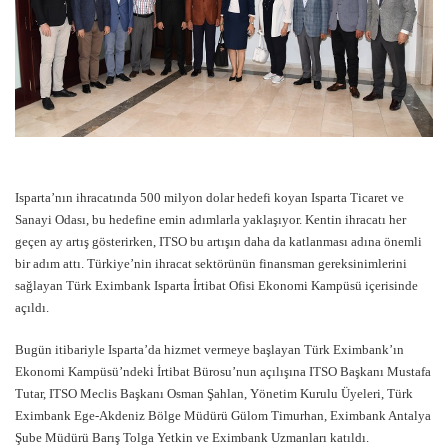
Isparta’nın ihracatında 500 milyon dolar hedefi koyan Isparta Ticaret ve
Sanayi Odası, bu hedefine emin adımlarla yaklaşıyor.
Kentin ihracatı her
geçen ay artış gösterirken, ITSO bu artışın daha da katlanması adına önemli
bir adım attı. Türkiye’nin ihracat sektörünün finansman gereksinimlerini
sağlayan Türk Eximbank Isparta İrtibat Ofisi Ekonomi Kampüsü içerisinde
açıldı.
Bugün itibariyle Isparta’da hizmet vermeye başlayan Türk Eximbank’ın
Ekonomi Kampüsü’ndeki İrtibat Bürosu’nun açılışına ITSO Başkanı Mustafa
Tutar, ITSO Meclis Başkanı Osman Şahlan, Yönetim Kurulu Üyeleri, Türk
Eximbank Ege-Akdeniz Bölge Müdürü Gülom Timurhan, Eximbank Antalya
Şube Müdürü Barış Tolga Yetkin ve Eximbank Uzmanları katıldı.