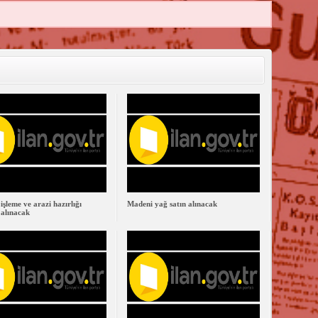
işleme ve arazi hazırlığı
Madeni yağ satın alınacak
 alınacak