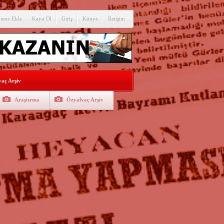
itene Ekle
Kayıt Ol
Giriş
Künye
İletişim
aç Arşiv
Araştırma
Özyalvaç Arşiv