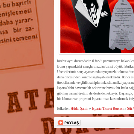
birebir aynı durumdadır. 6 farklı parametreye bakabilen 
Bunu yapmaktaki amaçlarımızdan birisi büyük fabrikalar 
Üreticilerimiz satış aşamasında uyuşmazlık olması dur
daha öncesinden kontrol sağlayabileceklerdir. İkinci esa
üreticilerimiz ve çiftlik sahiplerimiz süt analizi yaptı
Isparta’daki hayvancılık sektörüne büyük bir katkı sağla
gibi hayvansal üretimi de desteklemekteyiz. Başlangıç 
bir laboratuvar projesini Isparta’mıza kazandırmak isti
Etiketler:
Hüdai Şahin
»
Isparta Ticaret Borsası
»
Süt 