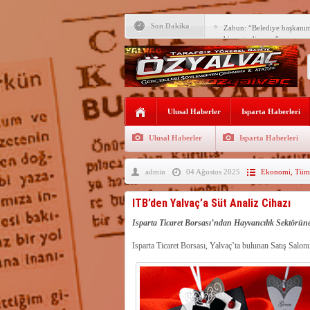
Son Dakika
Zabun: “Belediye başkanı
hizmet ediyoruz”
Yeni öğretim yılı başlamad
Yalvaç Festivali’ne görkeml
Yalvaç’ta şimdi de Adliye 
Ulusal Haberler
Isparta Haberleri
Bir zamanlar Yalvaç, Ünlü
Sahipti
Ulusal Haberler
Isparta Haberleri
Bilgiç, Yalvaç’taki köşesin
admin
04 Ağustos 2025
Ekonomi
,
Tüm 
Tunçbilek: “Ekmek Zammın
Hükümettir”
Süreyya Sadi Bilgiç’ten Ba
ITB’den Yalvaç’a Süt Analiz Cihazı
Festivalde sünnet şöleni ger
Isparta Ticaret Borsası’ndan Hayvancılık Sektörün
Isparta Ticaret Borsası, Yalvaç’ta bulunan Satış Salon
Arıcılara 3 yılda 1900 kova