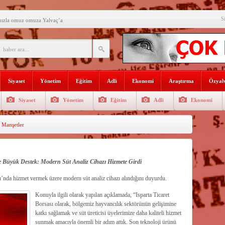
S
mızla omuz omuza Yalvaç’a
an ikili eğitime çözüm bulun
i açılış
Lojmanları yıkılıyor
Siyaset
Yönetim
Eğitim
Adli
Ekonomi
Araştırma
Özyalv
 Türk Ressamları Koleksiyonuna
Siyaset
Yönetim
Eğitim
Adli
Ekonomi
den siyasete mesaj verdi
Manşetler
ın Sorumlusu Fırıncı Değil,
şkan Kodal’a ziyaret
çekleştirildi
e Büyük Destek: Modern Süt Analiz Cihazı Hizmete Girdi
u’nda hizmet vermek üzere modern süt analiz cihazı alındığını duyurdu.
n dağıtıldı
Konuyla ilgili olarak yapılan açıklamada, “Isparta Ticaret
Borsası olarak, bölgemiz hayvancılık sektörünün gelişimine
katkı sağlamak ve süt üreticisi üyelerimize daha kaliteli hizmet
sunmak amacıyla önemli bir adım attık. Son teknoloji ürünü