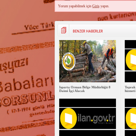
Yorum yapabilmek için
Giriş
yapın.
BENZER HABERLER
Isparta Orman Bölge Müdürlüğü 8
Toprak 
Daimi İşçi Alacak
hizmeti