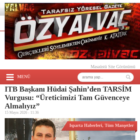
Masaüstü Site Görünümü
MENÜ
ITB Başkanı Hüdai Şahin’den TARSİM
Vurgusu: “Üreticimizi Tam Güvenceye
Almalıyız”
15 Mayıs 2026 -
11:36
Isparta Haberleri
,
Tüm Manşetler