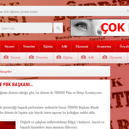
S
an ikili eğitime çözüm bulun
i açılış
Lojmanları yıkılıyor
 Türk Ressamları Koleksiyonuna
Siyaset
Yönetim
Eğitim
Adli
Ekonomi
Araştırma
Özyalv
den siyasete mesaj verdi
Siyaset
Yönetim
Eğitim
Adli
Ekonomi
ın Sorumlusu Fırıncı Değil,
anşetler
şkan Kodal’a ziyaret
çekleştirildi
NE PBK BAŞKANI…
n dağıtıldı
geçtiğimiz dönem olduğu gibi, bu dönem de TBMM Plan ve Bütçe Komisyonu
 Gençlerle Bir Araya Geldi
rde gösterdiği başarılı performans nedeniyle bizzat TBMM Başkanı Binali
, bu dönem de Isparta için büyük önem taşıyan bu koltuğun sahibi oldu.
Değerli ve çalışkan milletvekilimiz Bilgiç’i kutluyor, hayırlı ve
başarılı hizmetlere imza atmasını diliyoruz.