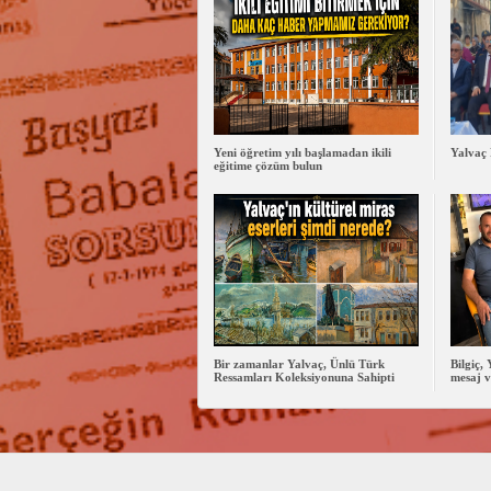
Yeni öğretim yılı başlamadan ikili
Yalvaç 
eğitime çözüm bulun
Bir zamanlar Yalvaç, Ünlü Türk
Bilgiç,
Ressamları Koleksiyonuna Sahipti
mesaj v