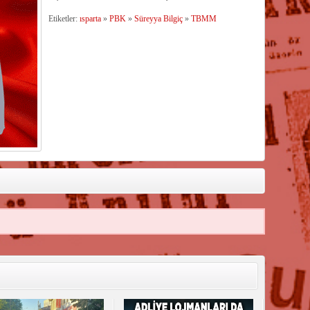
Etiketler:
ısparta
»
PBK
»
Süreyya Bilgiç
»
TBMM