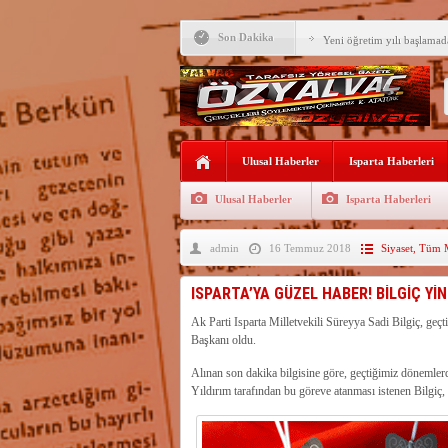
Son Dakika
Yeni öğretim yılı başlamad
Yalvaç Festivali’ne görkeml
Yalvaç’ta şimdi de Adliye 
Bir zamanlar Yalvaç, Ünlü
Ulusal Haberler
Sahipti
Isparta Haberleri
Bilgiç, Yalvaç’taki köşesin
Ulusal Haberler
Isparta Haberleri
Tunçbilek: “Ekmek Zammın
Hükümettir”
admin
16 Temmuz 2018
Siyaset
,
Tüm M
Süreyya Sadi Bilgiç’ten Ba
Festivalde sünnet şöleni ger
ISPARTA’YA GÜZEL HABER! BİLGİÇ Yİ
Arıcılara 3 yılda 1900 kova
Ak Parti Isparta Milletvekili Süreyya Sadi Bilgiç, 
Başkanı oldu.
Vali Abdullah Erin Başarılı
Alınan son dakika bilgisine göre, geçtiğimiz dönemle
Yıldırım tarafından bu göreve atanması istenen Bilgiç