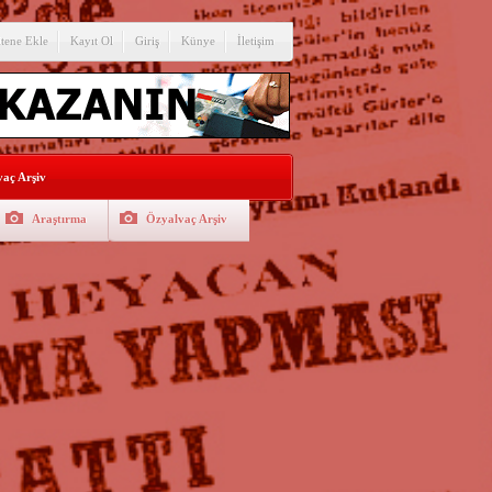
itene Ekle
Kayıt Ol
Giriş
Künye
İletişim
aç Arşiv
Araştırma
Özyalvaç Arşiv