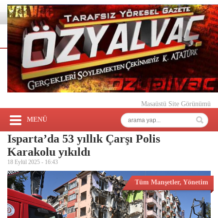
Masaüstü Site Görünümü
MENÜ
Isparta’da 53 yıllık Çarşı Polis
Karakolu yıkıldı
18 Eylül 2025 -
16:43
Tüm Manşetler
,
Yönetim