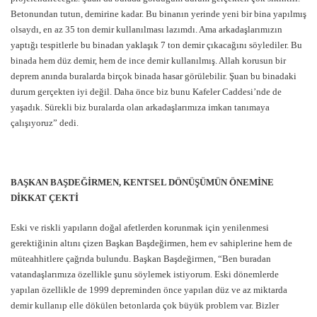
Betonundan tutun, demirine kadar. Bu binanın yerinde yeni bir bina yapılmış
olsaydı, en az 35 ton demir kullanılması lazımdı. Ama arkadaşlarımızın
yaptığı tespitlerle bu binadan yaklaşık 7 ton demir çıkacağını söylediler. Bu
binada hem düz demir, hem de ince demir kullanılmış. Allah korusun bir
deprem anında buralarda birçok binada hasar görülebilir. Şuan bu binadaki
durum gerçekten iyi değil. Daha önce biz bunu Kafeler Caddesi’nde de
yaşadık. Sürekli biz buralarda olan arkadaşlarımıza imkan tanımaya
çalışıyoruz” dedi.
BAŞKAN BAŞDEĞİRMEN, KENTSEL DÖNÜŞÜMÜN ÖNEMİNE
DİKKAT ÇEKTİ
Eski ve riskli yapıların doğal afetlerden korunmak için yenilenmesi
gerektiğinin altını çizen Başkan Başdeğirmen, hem ev sahiplerine hem de
müteahhitlere çağrıda bulundu. Başkan Başdeğirmen, “Ben buradan
vatandaşlarımıza özellikle şunu söylemek istiyorum. Eski dönemlerde
yapılan özellikle de 1999 depreminden önce yapılan düz ve az miktarda
demir kullanıp elle dökülen betonlarda çok büyük problem var. Bizler