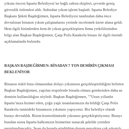
yıkımı öncesi Isparta Belediyesi’ne bağlı zabıta ekipleri, çevrede geniş
güvenlik önlemleri aldı. Ardından yıkım işlemi başladı. Isparta Belediye
Başkanı Şükrü Başdeğirmen, Isparta Belediyesi tarafından daha önce
devralınan binanın yıkım çalışmalarını yerinde incelemek üzere alana geldi.
Hem ilgili birimlerden hem de yıkım gerçekleştiren firma yetkililerinden
bilgi alan Başkan Başdeğirmen, Çarşı Polis Karakolu binası ile ilgili önemli
açıklamalarda bulundu.
BAŞKAN BAŞDEĞİRMEN: BİNADAN 7 TON DEMİRİN ÇIKMASI
BEKLENİYOR
Binanın riskli bina olmasından dolayı yıkımının gerçekleştirildiğini belirten
Başkan Başdeğirmen, yapılan tespitlerde binada olması gerekenden daha az
demirin kullanıldığını söyledi. Başkan Başdeğirmen, ““Uzun yıllardır
Isparta’mıza hizmet eden, çoğu yaşlı insanlarımızın da bildiği Çarşı Polis
Karakolu ismindeki binamızın yıkımını yapıyoruz. Biz belediye olarak
burayı devraldık. Bizim kontrolümüzde yıkımını gerçekleştiriyoruz. Burayı
bundan sonra Isparta halkımızın hizmetine sunacak şekilde yeniden
projelendireceğiz. Şuan da burada gördüğüm durum gerçekten çok sıkıntılı.