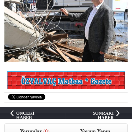
ÖNCEKİ
SONRAKİ
HABER
HABER
Yorumlar
(0)
Yorum Yapın