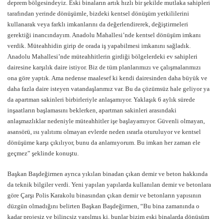
deprem bölgesindeyiz. Eski binaların artık hızlı bir şekilde mutlaka sahipleri
tarafından yerinde dönüşümle, bizdeki kentsel dönüşüm yetkililerini
kullanarak veya farklı imkanlarını da değerlendirerek, değiştirmeleri
gerektiği inancındayım. Anadolu Mahallesi’nde kentsel dönüşüm imkanı
verdik. Müteahhidin girip de orada iş yapabilmesi imkanını sağladık.
Anadolu Mahallesi’nde müteahhitlerin girdiği bölgelerdeki ev sahipleri
dairesine karşılık daire istiyor. Biz de tüm planlarımızı ve çalışmalarımızı
ona göre yaptık. Ama nedense maalesef ki kendi dairesinden daha büyük ve
daha fazla daire isteyen vatandaşlarımız var. Bu da çözümsüz hale geliyor ya
da apartman sakinleri birbirleriyle anlaşamıyor. Yaklaşık 6 aylık sürede
inşaatların başlamasını beklerken, apartman sakinleri arasındaki
anlaşmazlıklar nedeniyle müteahhitler işe başlayamıyor. Güvenli olmayan,
asansörü, ısı yalıtımı olmayan evlerde neden ısrarla oturuluyor ve kentsel
dönüşüme karşı çıkılıyor, bunu da anlamıyorum. Bu imkan her zaman ele
geçmez” şeklinde konuştu.
Başkan Başdeğirmen ayrıca yıkılan binadan çıkan demir ve beton hakkında
da teknik bilgiler verdi. Yeni yapılan yapılarda kullanılan demir ve betonlara
göre Çarşı Polis Karakolu binasından çıkan demir ve betonların yapısının
düzgün olmadığını belirten Başkan Başdeğirmen, “Bu bina zamanında o
kadar projesiz ve bilinçsiz yapılmış ki, bunlar bizim eski binalarda dönüşüm