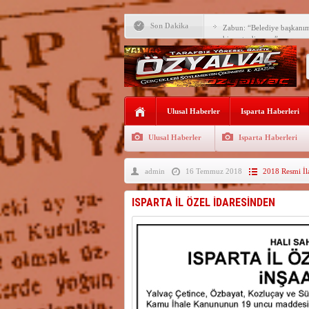
Son Dakika
Zabun: “Belediye başkanı
hizmet ediyoruz”
Yeni öğretim yılı başlamad
Yalvaç Festivali’ne görkeml
Yalvaç’ta şimdi de Adliye 
Ulusal Haberler
Isparta Haberleri
Bir zamanlar Yalvaç, Ünlü
Sahipti
Ulusal Haberler
Isparta Haberleri
Bilgiç, Yalvaç’taki köşesin
admin
16 Temmuz 2018
2018 Resmi İl
Tunçbilek: “Ekmek Zammın
Hükümettir”
Süreyya Sadi Bilgiç’ten Ba
ISPARTA İL ÖZEL İDARESİNDEN
Festivalde sünnet şöleni ger
Arıcılara 3 yılda 1900 kova