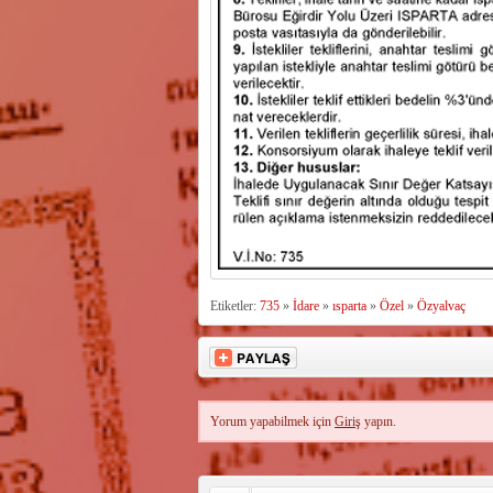
Etiketler:
735
»
İdare
»
ısparta
»
Özel
»
Özyalvaç
Yorum yapabilmek için
Giriş
yapın.