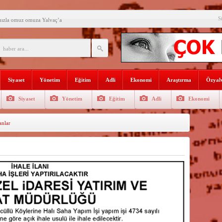
S
mızla omuz omuza Yalvaç’a
an ikili eğitime çözüm bulun
i açılış
Lojmanları yıkılıyor
Siyaset
Yönetim
Eğitim
Adli
Ekonomi
Araştırma
Özyalv
 Türk Ressamları Koleksiyonuna
Siyaset
Yönetim
Eğitim
Adli
Ekonomi
den siyasete mesaj verdi
anlar
ın Sorumlusu Fırıncı Değil,
şkan Kodal’a ziyaret
çekleştirildi
n dağıtıldı