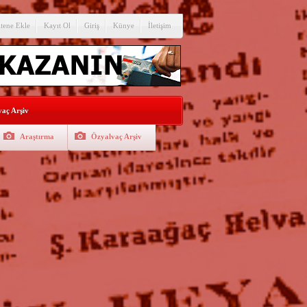
itene Ekle
Kayıt Ol
Giriş
Künye
İletişim
aç Arşiv
Araştırma
Özyalvaç Arşiv