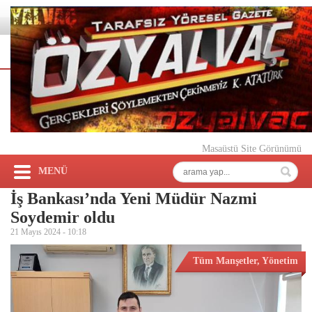
Masaüstü Site Görünümü
MENÜ
İş Bankası’nda Yeni Müdür Nazmi
Soydemir oldu
21 Mayıs 2024 -
10:18
Tüm Manşetler
,
Yönetim