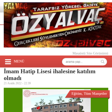
Masaüstü Site Görünümü
MENÜ
İmam Hatip Lisesi ihalesine katılım
olmadı
21 Aralık 2022 -
22:39
Eğitim
,
Tüm Manşetler