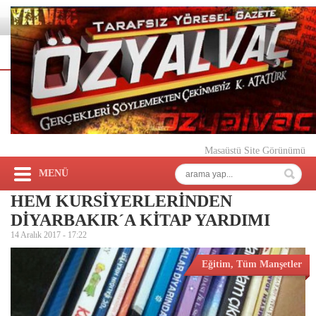
Masaüstü Site Görünümü
MENÜ
HEM KURSİYERLERİNDEN
DİYARBAKIR´A KİTAP YARDIMI
14 Aralık 2017 -
17:22
Eğitim
,
Tüm Manşetler