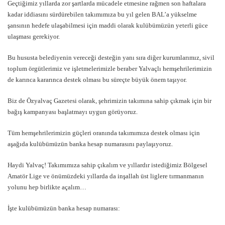
Geçtiğimiz yıllarda zor şartlarda mücadele etmesine rağmen son haftalara
kadar iddiasını sürdürebilen takımımıza bu yıl gelen BAL’a yükselme
şansının hedefe ulaşabilmesi için maddi olarak kulübümüzün yeterli güce
ulaşması gerekiyor.
Bu hususta belediyenin vereceği desteğin yanı sıra diğer kurumlarımız, sivil
toplum örgütlerimiz ve işletmelerimizle beraber Yalvaçlı hemşehrilerimizin
de karınca kararınca destek olması bu süreçte büyük önem taşıyor.
Biz de Özyalvaç Gazetesi olarak, şehrimizin takımına sahip çıkmak için bir
bağış kampanyası başlatmayı uygun görüyoruz.
Tüm hemşehrilerimizin güçleri oranında takımımıza destek olması için
aşağıda kulübümüzün banka hesap numarasını paylaşıyoruz.
Haydi Yalvaç! Takımımıza sahip çıkalım ve yıllardır istediğimiz Bölgesel
Amatör Lige ve önümüzdeki yıllarda da inşallah üst liglere tırmanmanın
yolunu hep birlikte açalım…
İşte kulübümüzün banka hesap numarası: