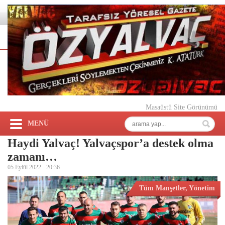
Masaüstü Site Görünümü
MENÜ
Haydi Yalvaç! Yalvaçspor’a destek olma
zamanı…
05 Eylül 2022 -
20:36
Tüm Manşetler
,
Yönetim