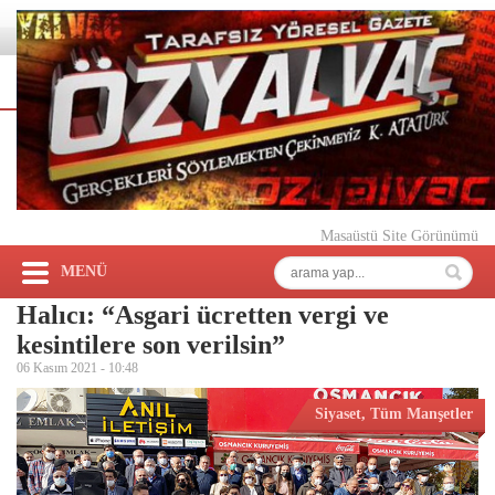
Masaüstü Site Görünümü
MENÜ
Halıcı: “Asgari ücretten vergi ve
kesintilere son verilsin”
06 Kasım 2021 -
10:48
Siyaset
,
Tüm Manşetler