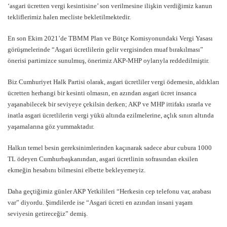
‘asgari ücretten vergi kesintisine’ son verilmesine ilişkin verdiğimiz kanun
tekliflerimiz halen mecliste bekletilmektedir.
En son Ekim 2021’de TBMM Plan ve Bütçe Komisyonundaki Vergi Yasası
görüşmelerinde “Asgari ücretlilerin gelir vergisinden muaf bırakılması”
önerisi partimizce sunulmuş, önerimiz AKP-MHP oylarıyla reddedilmiştir.
Biz Cumhuriyet Halk Partisi olarak, asgari ücretliler vergi ödemesin, aldıkları
ücretten herhangi bir kesinti olmasın, en azından asgari ücret insanca
yaşanabilecek bir seviyeye çekilsin derken; AKP ve MHP ittifakı ısrarla ve
inatla asgari ücretlilerin vergi yükü altında ezilmelerine, açlık sınırı altında
yaşamalarına göz yummaktadır.
Halkın temel besin gereksinimlerinden kaçınarak sadece abur cubura 1000
TL ödeyen Cumhurbaşkanından, asgari ücretlinin sofrasından eksilen
ekmeğin hesabını bilmesini elbette bekleyemeyiz.
Daha geçtiğimiz günler AKP Yetkilileri “Herkesin cep telefonu var, arabası
var” diyordu. Şimdilerde ise “Asgari ücreti en azından insani yaşam
seviyesin getireceğiz” demiş.