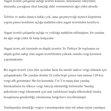
Asgari ücretli çalışanlar aldığı ücretle kirasını, faturalarını ödeyemez
durumda, çocuğuna okul harçlığı dahi verememenin ağır yükü altında.
Telefon ve araba almaya hakkı yok; ama, geçmeyeceği üçüncü köprünün
yapım parası kendisini açlığa mahkûm eden asgari ücretinden kesiliyor.
Asgari ücretli çalışanlar açlığa ve yokluğa mahkûm edilmişken; bir yandan
da ağır vergi yükü ile karşı karşıyalar.
Asgari ücret, adı üzerinde en düşük ücrettir. Ve Türkiye’de toplumun en
düşük gelire sahip olan asgari ücretlilerden yüksek oranda vergi kesintisi
yapılmaktadır.
Bir asgari ücretli yılın dört ayından fazla bir sürede sadece vergi ödemek için
çalışmaktadır. Öte yandan iktidar 10 yılda beşli çeteye tam tamına 128 kez
vergi affı getirmiştir. Her bir kurumda 3’er 5’er maaş alan yandaş
bürokratların bu ülkeye vergi ödeyip ödemediği belirsizdir. Yandaş
şirketlerin vergi ödememek için mal varlıklarını başka ülkelerdeki banka
hesaplarına gönderdiği, uluslararası belgelerce tescillenmiştir.
Yandaşından almadığı vergiyi vatandaşından alan tek adam rejimi yandaşın