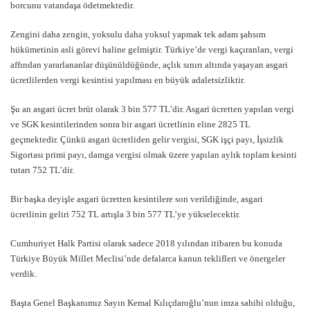
borcunu vatandaşa ödetmektedir.
Zengini daha zengin, yoksulu daha yoksul yapmak tek adam şahsım
hükümetinin asli görevi haline gelmiştir. Türkiye’de vergi kaçıranları, vergi
affından yararlananlar düşünüldüğünde, açlık sınırı altında yaşayan asgari
ücretlilerden vergi kesintisi yapılması en büyük adaletsizliktir.
Şu an asgari ücret brüt olarak 3 bin 577 TL’dir. Asgari ücretten yapılan vergi
ve SGK kesintilerinden sonra bir asgari ücretlinin eline 2825 TL
geçmektedir. Çünkü asgari ücretliden gelir vergisi, SGK işçi payı, İşsizlik
Sigortası primi payı, damga vergisi olmak üzere yapılan aylık toplam kesinti
tutarı 752 TL’dir.
Bir başka deyişle asgari ücretten kesintilere son verildiğinde, asgari
ücretlinin geliri 752 TL artışla 3 bin 577 TL’ye yükselecektir.
Cumhuriyet Halk Partisi olarak sadece 2018 yılından itibaren bu konuda
Türkiye Büyük Millet Meclisi’nde defalarca kanun teklifleri ve önergeler
verdik.
Başta Genel Başkanımız Sayın Kemal Kılıçdaroğlu’nun imza sahibi olduğu,