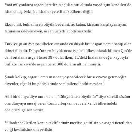
Yani milyonlarca asgari ücretlinin açlık sınırı altında yaşadığını kendileri de
itiraf etmiş. Peki, bu itiraflar yeterli mi? Elbette değil.
Ekonomik buhranın en büyük bedelini; aç kalan, kirasını karşılayamayan,
faturasını ödeyemeyen, asgari ücretliler ödemektedir.
Türkiye şu an Avrupa ülkeleri arasında en düşük brüt asgari ücrete sahip olan
ikinci ülkedir. Dünya’nın en büyük ucuz iş gücü ülkesi olarak bilinen Çin’de
dahi ortalama asgari ücret 387 dolar iken, TL’deki hızlanan değer kaybıyla
birlikte Türkiye’de asgari ücret 300 doların altına inmiştir.
Şimdi kalkıp, asgari ücreti insanca yaşanabilecek bir seviyeye getireceğiz
diyenler, eğer ki bu görüşlerinde samimilerse hodri meydan!
Adil bir dünya diye nutuk atan, “Dünya 5’ten büyüktür” diye sürekli sözüm
ona dünyaya mesaj veren Cumhurbaşkanı, evvela kendi ülkesindeki
adaletsizliğe son versin.
Yıllardır bekletilen kanun tekliflerimiz meclise getirilsin ve asgari ücretliden
vergi kesintisine son verilsin.