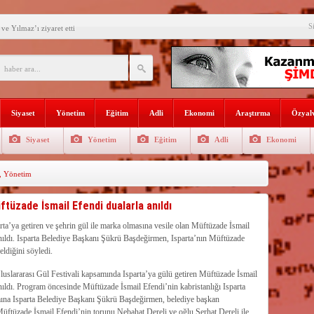
S
e Yılmaz’ı ziyaret etti
’ne ilk gününde rekor ziyaretçi
SININ ADI: AKDENİZ
recek Fuar: Yapısparta
Siyaset
Yönetim
Eğitim
Adli
Ekonomi
Araştırma
Özyalv
enkulü Açık Artırmayla Satışa
Siyaset
Yönetim
Eğitim
Adli
Ekonomi
athi kaplama yapıldı
,
Yönetim
venlik görevlisi
selişini Sürdürüyor
ftüzade İsmail Efendi dualarla anıldı
el, Tüfekçi ve Bayar
rta’ya getiren ve şehrin gül ile marka olmasına vesile olan Müftüzade İsmail
nıldı. Isparta Belediye Başkanı Şükrü Başdeğirmen, Isparta’nın Müftüzade
an masa başı haberlere karşı
eldiğini söyledi.
Uluslararası Gül Festivali kapsamında Isparta’ya gülü getiren Müftüzade İsmail
nıldı. Program öncesinde Müftüzade İsmail Efendi’nin kabristanlığı Isparta
amına Isparta Belediye Başkanı Şükrü Başdeğirmen, belediye başkan
üftüzade İsmail Efendi’nin torunu Nebahat Dereli ve oğlu Serhat Dereli ile