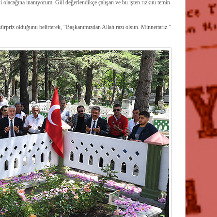
olacağına inanıyorum. Gül değerlendikçe çalışan ve bu işten rızkını temin
ürpriz olduğunu belirterek, “Başkanımızdan Allah razı olsun. Minnettarız.”