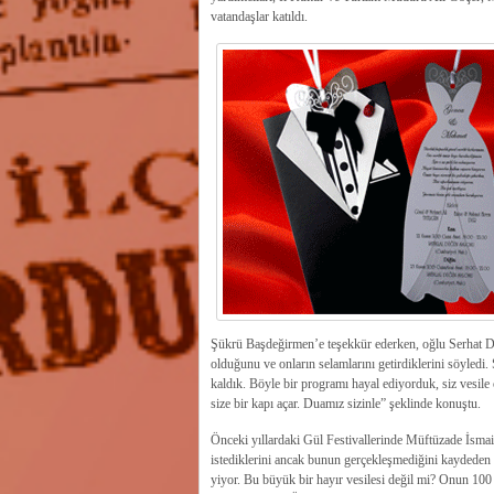
vatandaşlar katıldı.
Şükrü Başdeğirmen’e teşekkür ederken, oğlu Serhat Der
olduğunu ve onların selamlarını getirdiklerini söyledi
kaldık. Böyle bir programı hayal ediyorduk, siz vesile 
size bir kapı açar. Duamız sizinle” şeklinde konuştu.
Önceki yıllardaki Gül Festivallerinde Müftüzade İsmail
istediklerini ancak bunun gerçekleşmediğini kaydeden
yiyor. Bu büyük bir hayır vesilesi değil mi? Onun 100 