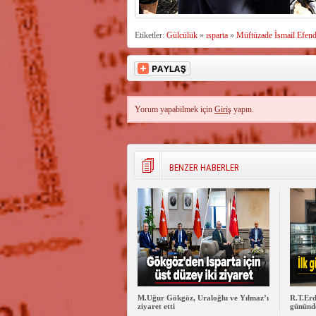
Etiketler:
Gülcülük
»
ısparta
»
Müftüzade İsmail Efend
Yorum yapabilmek için
Giriş
yapın.
BENZER HABERLER
M.Uğur Gökgöz, Uraloğlu ve Yılmaz’ı
R.T.Erd
ziyaret etti
gününde