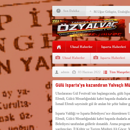
Son Dakika
M.Uğur Gökgöz, Uraloğlu v
R.T.Erdoğan Millet Bahçesi
YALVAÇ’TA LGS BAŞARI
EĞİTİM KURUMLARI
Fırsatları Avantaja Dönüştü
Ulusal Haberler
Isparta Haberleri
TOKİ, Isparta’da 9 Gayrim
Sunacak
Ulusal Haberler
Isparta Haberleri
İleği ile Kurusarı arasına s
admin
03 Haziran 2022
Tüm Manşetler
Okullara TYP ile 30 bin gü
Yalvaç’ta LGS Başarısı Yük
Gülü Isparta’ya kazandıran Yalvaçlı Mü
Uyaroğlu’nun konukları Öz
Uluslararası Gül Festivali’nin başlangıcında, gülü Ispa
Efendi, Gülcü Mezarlığındaki kabri başında dualarla a
Bağkonak Muhtarı Başoda’d
İsmail Efendi sayesinde gül ile anılan bir şehir haline g
açıklama
Isparta Valiliği ve Isparta Belediyesi’nce düzenlenen 
Efendi, Gülcü Mezarlığındaki kabri başında dualarla a
Belediyesi tarafından güllerle donatıldı. Anma progr
yardımcıları, İl Kültür ve Turizm Müdürü Ali Göçer, M