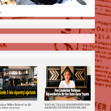
i
oğan Millet Bahçesi’ne ilk
YALVAÇ’TA LGS BAŞARISININ ADI:
 rekor ziyaretçi
AKDENİZ EĞİTİM KURUMLARI