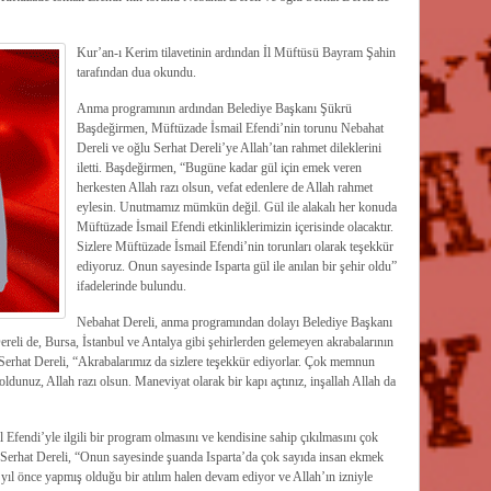
Kur’an-ı Kerim tilavetinin ardından İl Müftüsü Bayram Şahin
tarafından dua okundu.
Anma programının ardından Belediye Başkanı Şükrü
Başdeğirmen, Müftüzade İsmail Efendi’nin torunu Nebahat
Dereli ve oğlu Serhat Dereli’ye Allah’tan rahmet dileklerini
iletti. Başdeğirmen, “Bugüne kadar gül için emek veren
herkesten Allah razı olsun, vefat edenlere de Allah rahmet
eylesin. Unutmamız mümkün değil. Gül ile alakalı her konuda
Müftüzade İsmail Efendi etkinliklerimizin içerisinde olacaktır.
Sizlere Müftüzade İsmail Efendi’nin torunları olarak teşekkür
ediyoruz. Onun sayesinde Isparta gül ile anılan bir şehir oldu”
ifadelerinde bulundu.
Nebahat Dereli, anma programından dolayı Belediye Başkanı
eli de, Bursa, İstanbul ve Antalya gibi şehirlerden gelemeyen akrabalarının
. Serhat Dereli, “Akrabalarımız da sizlere teşekkür ediyorlar. Çok memnun
oldunuz, Allah razı olsun. Maneviyat olarak bir kapı açtınız, inşallah Allah da
 Efendi’yle ilgili bir program olmasını ve kendisine sahip çıkılmasını çok
 Serhat Dereli, “Onun sayesinde şuanda Isparta’da çok sayıda insan ekmek
yıl önce yapmış olduğu bir atılım halen devam ediyor ve Allah’ın izniyle