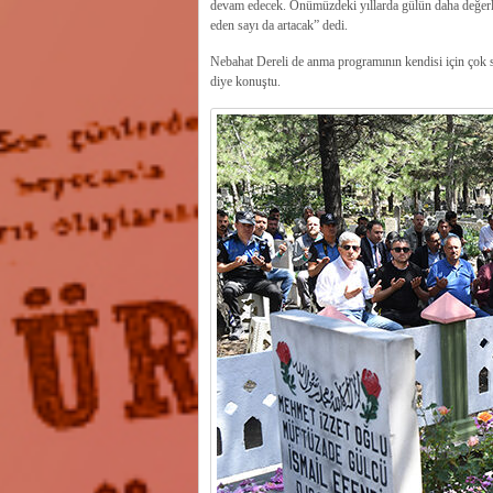
devam edecek. Önümüzdeki yıllarda gülün daha değerli 
eden sayı da artacak” dedi.
Nebahat Dereli de anma programının kendisi için çok s
diye konuştu.