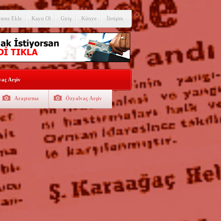
itene Ekle
Kayıt Ol
Giriş
Künye
İletişim
aç Arşiv
Araştırma
Özyalvaç Arşiv