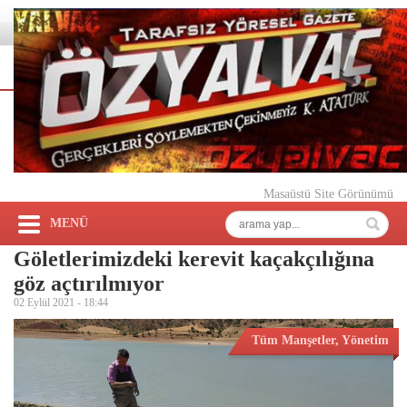
Masaüstü Site Görünümü
MENÜ
Göletlerimizdeki kerevit kaçakçılığına
göz açtırılmıyor
02 Eylül 2021 -
18:44
Tüm Manşetler
,
Yönetim