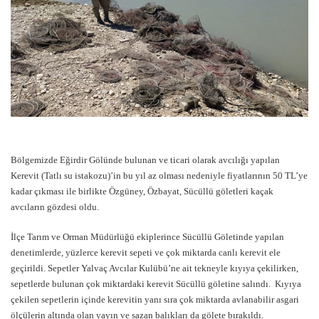
Bölgemizde Eğirdir Gölünde bulunan ve ticari olarak avcılığı yapılan
Kerevit (Tatlı su istakozu)’in bu yıl az olması nedeniyle fiyatlarının 50 TL’ye
kadar çıkması ile birlikte Özgüney, Özbayat, Sücüllü göletleri kaçak
avcıların gözdesi oldu.
İlçe Tarım ve Orman Müdürlüğü ekiplerince Sücüllü Göletinde yapılan
denetimlerde, yüzlerce kerevit sepeti ve çok miktarda canlı kerevit ele
geçirildi. Sepetler Yalvaç Avcılar Kulübü’ne ait tekneyle kıyıya çekilirken,
sepetlerde bulunan çok miktardaki kerevit Sücüllü göletine salındı. Kıyıya
çekilen sepetlerin içinde kerevitin yanı sıra çok miktarda avlanabilir asgari
ölçülerin altında olan yayın ve sazan balıkları da gölete bırakıldı.