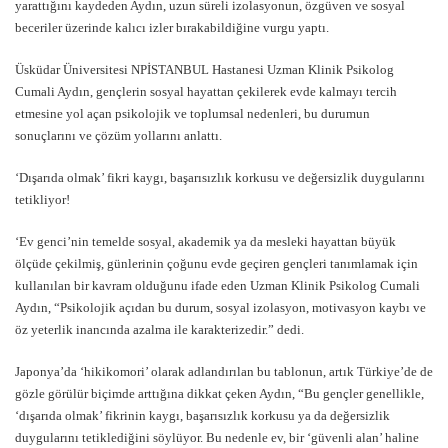
yarattığını kaydeden Aydın, uzun süreli izolasyonun, özgüven ve sosyal
beceriler üzerinde kalıcı izler bırakabildiğine vurgu yaptı.
Üsküdar Üniversitesi NPİSTANBUL Hastanesi Uzman Klinik Psikolog
Cumali Aydın, gençlerin sosyal hayattan çekilerek evde kalmayı tercih
etmesine yol açan psikolojik ve toplumsal nedenleri, bu durumun
sonuçlarını ve çözüm yollarını anlattı.
‘Dışarıda olmak’ fikri kaygı, başarısızlık korkusu ve değersizlik duygularını
tetikliyor!
‘Ev genci’nin temelde sosyal, akademik ya da mesleki hayattan büyük
ölçüde çekilmiş, günlerinin çoğunu evde geçiren gençleri tanımlamak için
kullanılan bir kavram olduğunu ifade eden Uzman Klinik Psikolog Cumali
Aydın, “Psikolojik açıdan bu durum, sosyal izolasyon, motivasyon kaybı ve
öz yeterlik inancında azalma ile karakterizedir.” dedi.
Japonya’da ‘hikikomori’ olarak adlandırılan bu tablonun, artık Türkiye’de de
gözle görülür biçimde arttığına dikkat çeken Aydın, “Bu gençler genellikle,
‘dışarıda olmak’ fikrinin kaygı, başarısızlık korkusu ya da değersizlik
duygularını tetiklediğini söylüyor. Bu nedenle ev, bir ‘güvenli alan’ haline