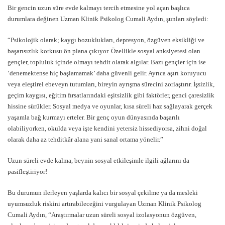
Bir gencin uzun süre evde kalmayı tercih etmesine yol açan başlıca
durumlara değinen Uzman Klinik Psikolog Cumali Aydın, şunları söyledi:
“Psikolojik olarak; kaygı bozuklukları, depresyon, özgüven eksikliği ve
başarısızlık korkusu ön plana çıkıyor. Özellikle sosyal anksiyetesi olan
gençler, topluluk içinde olmayı tehdit olarak algılar. Bazı gençler için ise
‘denemektense hiç başlamamak’ daha güvenli gelir. Ayrıca aşırı koruyucu
veya eleştirel ebeveyn tutumları, bireyin ayrışma sürecini zorlaştırır. İşsizlik,
geçim kaygısı, eğitim fırsatlarındaki eşitsizlik gibi faktörler, genci çaresizlik
hissine sürükler. Sosyal medya ve oyunlar, kısa süreli haz sağlayarak gerçek
yaşamla bağ kurmayı erteler. Bir genç oyun dünyasında başarılı
olabiliyorken, okulda veya işte kendini yetersiz hissediyorsa, zihni doğal
olarak daha az tehditkâr alana yani sanal ortama yönelir.”
Uzun süreli evde kalma, beynin sosyal etkileşimle ilgili ağlarını da
pasifleştiriyor!
Bu durumun ilerleyen yaşlarda kalıcı bir sosyal çekilme ya da mesleki
uyumsuzluk riskini artırabileceğini vurgulayan Uzman Klinik Psikolog
Cumali Aydın, “Araştırmalar uzun süreli sosyal izolasyonun özgüven,