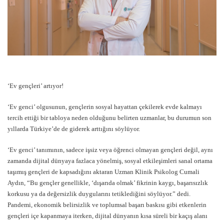
‘Ev gençleri’ artıyor!
‘Ev genci’ olgusunun, gençlerin sosyal hayattan çekilerek evde kalmayı
tercih ettiği bir tabloya neden olduğunu belirten uzmanlar, bu durumun son
yıllarda Türkiye’de de giderek arttığını söylüyor.
‘Ev genci’ tanımının, sadece işsiz veya öğrenci olmayan gençleri değil, aynı
zamanda dijital dünyaya fazlaca yönelmiş, sosyal etkileşimleri sanal ortama
taşımış gençleri de kapsadığını aktaran Uzman Klinik Psikolog Cumali
Aydın, “Bu gençler genellikle, ‘dışarıda olmak’ fikrinin kaygı, başarısızlık
korkusu ya da değersizlik duygularını tetiklediğini söylüyor.” dedi.
Pandemi, ekonomik belirsizlik ve toplumsal başarı baskısı gibi etkenlerin
gençleri içe kapanmaya iterken, dijital dünyanın kısa süreli bir kaçış alanı