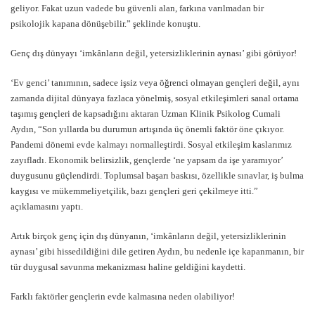
geliyor. Fakat uzun vadede bu güvenli alan, farkına varılmadan bir
psikolojik kapana dönüşebilir.” şeklinde konuştu.
Genç dış dünyayı ‘imkânların değil, yetersizliklerinin aynası’ gibi görüyor!
‘Ev genci’ tanımının, sadece işsiz veya öğrenci olmayan gençleri değil, aynı
zamanda dijital dünyaya fazlaca yönelmiş, sosyal etkileşimleri sanal ortama
taşımış gençleri de kapsadığını aktaran Uzman Klinik Psikolog Cumali
Aydın, “Son yıllarda bu durumun artışında üç önemli faktör öne çıkıyor.
Pandemi dönemi evde kalmayı normalleştirdi. Sosyal etkileşim kaslarımız
zayıfladı. Ekonomik belirsizlik, gençlerde ‘ne yapsam da işe yaramıyor’
duygusunu güçlendirdi. Toplumsal başarı baskısı, özellikle sınavlar, iş bulma
kaygısı ve mükemmeliyetçilik, bazı gençleri geri çekilmeye itti.”
açıklamasını yaptı.
Artık birçok genç için dış dünyanın, ‘imkânların değil, yetersizliklerinin
aynası’ gibi hissedildiğini dile getiren Aydın, bu nedenle içe kapanmanın, bir
tür duygusal savunma mekanizması haline geldiğini kaydetti.
Farklı faktörler gençlerin evde kalmasına neden olabiliyor!