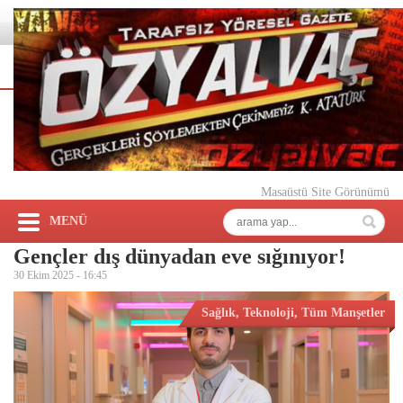
Masaüstü Site Görünümü
MENÜ
Gençler dış dünyadan eve sığınıyor!
30 Ekim 2025 -
16:45
Sağlık
,
Teknoloji
,
Tüm Manşetler