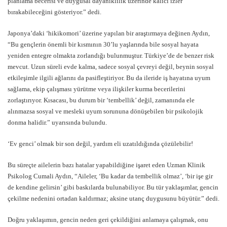
planlama becerisi ve duygusal dayanıklılık üzerinde kalıcı izler
bırakabileceğini gösteriyor.” dedi.
Japonya’daki ‘hikikomori’ üzerine yapılan bir araştırmaya değinen Aydın,
“Bu gençlerin önemli bir kısmının 30’lu yaşlarında bile sosyal hayata
yeniden entegre olmakta zorlandığı bulunmuştur. Türkiye’de de benzer risk
mevcut. Uzun süreli evde kalma, sadece sosyal çevreyi değil, beynin sosyal
etkileşimle ilgili ağlarını da pasifleştiriyor. Bu da ileride iş hayatına uyum
sağlama, ekip çalışması yürütme veya ilişkiler kurma becerilerini
zorlaştırıyor. Kısacası, bu durum bir ‘tembellik’ değil, zamanında ele
alınmazsa sosyal ve mesleki uyum sorununa dönüşebilen bir psikolojik
donma halidir.” uyarısında bulundu.
‘Ev genci’ olmak bir son değil, yardım eli uzatıldığında çözülebilir!
Bu süreçte ailelerin bazı hatalar yapabildiğine işaret eden Uzman Klinik
Psikolog Cumali Aydın, “Aileler, ‘Bu kadar da tembellik olmaz’, ‘bir işe gir
de kendine gelirsin’ gibi baskılarda bulunabiliyor. Bu tür yaklaşımlar, gencin
çekilme nedenini ortadan kaldırmaz; aksine utanç duygusunu büyütür.” dedi.
Doğru yaklaşımın, gencin neden geri çekildiğini anlamaya çalışmak, onu